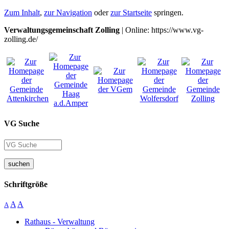
Zum Inhalt
,
zur Navigation
oder
zur Startseite
springen.
Verwaltungsgemeinschaft Zolling
| Online: https://www.vg-
zolling.de/
VG Suche
suchen
Schriftgröße
A
A
A
Rathaus - Verwaltung