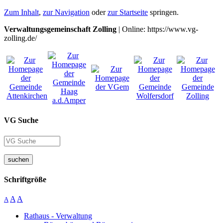
Zum Inhalt
,
zur Navigation
oder
zur Startseite
springen.
Verwaltungsgemeinschaft Zolling
| Online: https://www.vg-
zolling.de/
VG Suche
suchen
Schriftgröße
A
A
A
Rathaus - Verwaltung