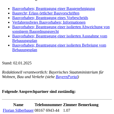
Bauvorhaben; Beantragung einer Baugenehmigung
Baurecht; Erlass örtlicher Bauvorschriften
Bauvorhaben; Beantragung eines Vorbescheids
Verfahrensfreies Bauvorhaben; Informationen
Bauvorhaben; Beantragung einer isolierten Abweichung von
sonstigem Bauordnungsrecht
Bauvorhaben; Beantragung einer isolierten Ausnahme vom
Bebauungsplan
Bauvorhaben; Beantragung einer isolierten Befreiung vom
Bebauungsplan
Stand: 02.01.2025
Redaktionell verantwortlich: Bayerisches Staatsministerium für
Wohnen, Bau und Verkehr (siehe
BayernPortal
)
Folgende Ansprechpartner sind zuständig:
Name
Telefonnummer
Zimmer
Bemerkung
Florian Silberbauer
08167 6943-44
1.07