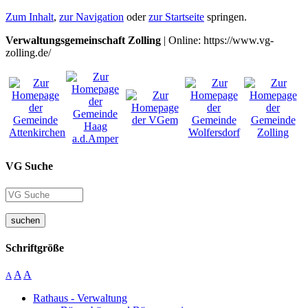
Zum Inhalt
,
zur Navigation
oder
zur Startseite
springen.
Verwaltungsgemeinschaft Zolling
| Online: https://www.vg-
zolling.de/
VG Suche
suchen
Schriftgröße
A
A
A
Rathaus - Verwaltung