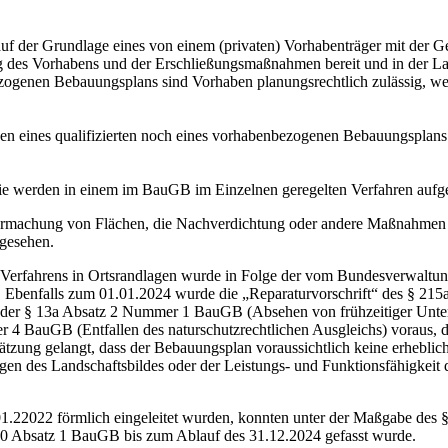
 der Grundlage eines von einem (privaten) Vorhabenträger mit der G
g des Vorhabens und der Erschließungsmaßnahmen bereit und in der La
zogenen Bebauungsplans sind Vorhaben planungsrechtlich zulässig, we
en eines qualifizierten noch eines vorhabenbezogenen Bebauungsplans e
 werden in einem im BauGB im Einzelnen geregelten Verfahren aufgeste
rmachung von Flächen, die Nachverdichtung oder andere Maßnahmen d
rgesehen.
rfahrens in Ortsrandlagen wurde in Folge der vom Bundesverwaltungsg
t. Ebenfalls zum 01.01.2024 wurde die „Reparaturvorschrift“ des § 2
der § 13a Absatz 2 Nummer 1 BauGB (Absehen von frühzeitiger Unterri
 BauGB (Entfallen des naturschutzrechtlichen Ausgleichs) voraus, da
zung gelangt, dass der Bebauungsplan voraussichtlich keine erhebli
gen des Landschaftsbildes oder der Leistungs- und Funktionsfähigkei
1.22022 förmlich eingeleitet wurden, konnten unter der Maßgabe des
0 Absatz 1 BauGB bis zum Ablauf des 31.12.2024 gefasst wurde.