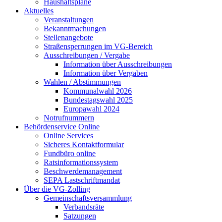
Haushaltspläne
Aktuelles
Veranstaltungen
Bekanntmachungen
Stellenangebote
Straßensperrungen im VG-Bereich
Ausschreibungen / Vergabe
Information über Ausschreibungen
Information über Vergaben
Wahlen / Abstimmungen
Kommunalwahl 2026
Bundestagswahl 2025
Europawahl 2024
Notrufnummern
Behördenservice Online
Online Services
Sicheres Kontaktformular
Fundbüro online
Ratsinformationssystem
Beschwerdemanagement
SEPA Lastschriftmandat
Über die VG-Zolling
Gemeinschaftsversammlung
Verbandsräte
Satzungen