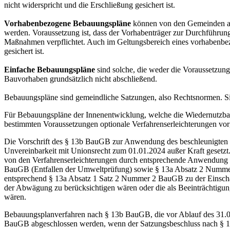
nicht widerspricht und die Erschließung gesichert ist.
Vorhabenbezogene Bebauungspläne
können von den Gemeinden auf
werden. Voraussetzung ist, dass der Vorhabenträger zur Durchführun
Maßnahmen verpflichtet. Auch im Geltungsbereich eines vorhabenbe
gesichert ist.
Einfache Bebauungspläne
sind solche, die weder die Voraussetzung
Bauvorhaben grundsätzlich nicht abschließend.
Bebauungspläne sind gemeindliche Satzungen, also Rechtsnormen. Sie
Für Bebauungspläne der Innenentwicklung, welche die Wiedernutzba
bestimmten Voraussetzungen optionale Verfahrenserleichterungen vo
Die Vorschrift des § 13b BauGB zur Anwendung des beschleunigten Ve
Unvereinbarkeit mit Unionsrecht zum 01.01.2024 außer Kraft gesetz
von den Verfahrenserleichterungen durch entsprechende Anwendung 
BauGB (Entfallen der Umweltprüfung) sowie § 13a Absatz 2 Nummer 4
entsprechend § 13a Absatz 1 Satz 2 Nummer 2 BauGB zu der Einschät
der Abwägung zu berücksichtigen wären oder die als Beeinträchtigun
wären.
Bebauungsplanverfahren nach § 13b BauGB, die vor Ablauf des 31.0
BauGB abgeschlossen werden, wenn der Satzungsbeschluss nach § 1