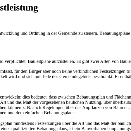
stleistung
ntwicklung und Ordnung in der Gemeinde zu steuern. Bebauungspläne s
erpflichtet, Bauleitpläne aufzustellen. Es gibt zwei Arten von Baule
fasst, für den Bürger aber noch keine verbindlichen Festsetzungen tri
kelt wird und sich auf Teile des Gemeindegebiets beschränkt. Er enthä
ntwickeln; dies bedeutet, dass zwischen Bebauungsplan und Flächennu
 Art und das Maß der vorgesehenen baulichen Nutzung, über überbaubar
aneben können z. B. auch Regelungen über das Anpflanzen von Bäumen,
enen und dem einfachen Bebauungsplan:
gsplan mindestens Festsetzungen über die Art und das Maß der baulich
 eines qualifizierten Bebauungsplans, ist ein Bauvorhaben bauplanung