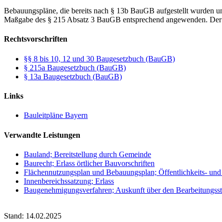
Bebauungspläne, die bereits nach § 13b BauGB aufgestellt wurden u
Maßgabe des § 215 Absatz 3 BauGB entsprechend angewenden. Der S
Rechtsvorschriften
§§ 8 bis 10, 12 und 30 Baugesetzbuch (BauGB)
§ 215a Baugesetzbuch (BauGB)
§ 13a Baugesetzbuch (BauGB)
Links
Bauleitpläne Bayern
Verwandte Leistungen
Bauland; Bereitstellung durch Gemeinde
Baurecht; Erlass örtlicher Bauvorschriften
Flächennutzungsplan und Bebauungsplan; Öffentlichkeits- und
Innenbereichssatzung; Erlass
Baugenehmigungsverfahren; Auskunft über den Bearbeitungss
Stand: 14.02.2025