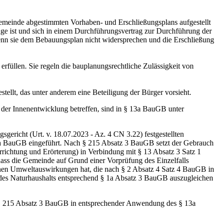
emeinde abgestimmten Vorhaben- und Erschließungsplans aufgestellt
ge ist und sich in einem Durchführungsvertrag zur Durchführung der
nn sie dem Bebauungsplan nicht widersprechen und die Erschließung
rfüllen. Sie regeln die bauplanungsrechtliche Zulässigkeit von
llt, das unter anderem eine Beteiligung der Bürger vorsieht.
er Innenentwicklung betreffen, sind in § 13a BauGB unter
ericht (Urt. v. 18.07.2023 - Az. 4 CN 3.22) festgestellten
15a BauGB eingeführt. Nach § 215 Absatz 3 BauGB setzt der Gebrauch
chtung und Erörterung) in Verbindung mit § 13 Absatz 3 Satz 1
ss die Gemeinde auf Grund einer Vorprüfung des Einzelfalls
chen Umweltauswirkungen hat, die nach § 2 Absatz 4 Satz 4 BauGB in
t des Naturhaushalts entsprechend § 1a Absatz 3 BauGB auszugleichen
 § 215 Absatz 3 BauGB in entsprechender Anwendung des § 13a