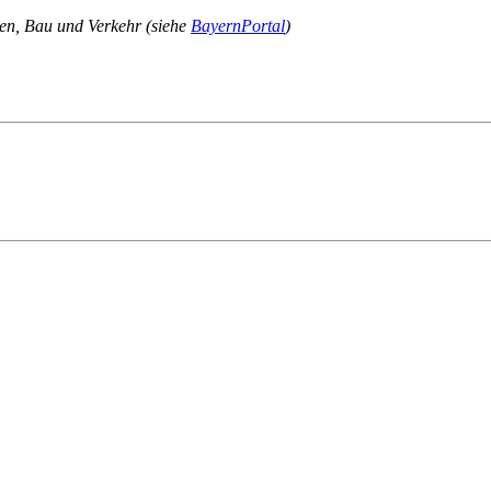
nen, Bau und Verkehr (siehe
BayernPortal
)