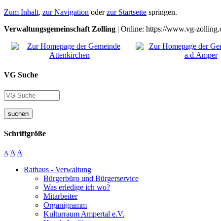
Zum Inhalt
,
zur Navigation
oder
zur Startseite
springen.
Verwaltungsgemeinschaft Zolling
| Online: https://www.vg-zolling.
VG Suche
suchen
Schriftgröße
A
A
A
Rathaus - Verwaltung
Bürgerbüro und Bürgerservice
Was erledige ich wo?
Mitarbeiter
Organigramm
Kulturraum Ampertal e.V.