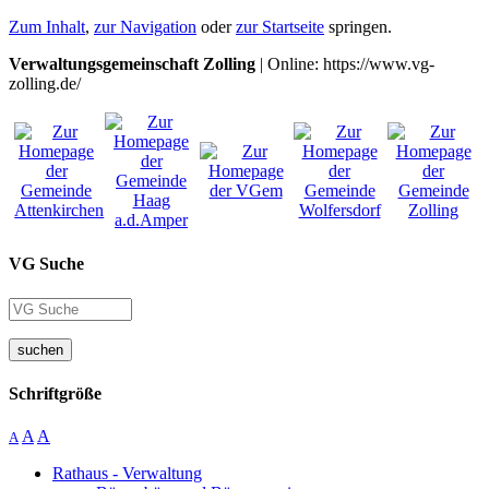
Zum Inhalt
,
zur Navigation
oder
zur Startseite
springen.
Verwaltungsgemeinschaft Zolling
| Online: https://www.vg-
zolling.de/
VG Suche
suchen
Schriftgröße
A
A
A
Rathaus - Verwaltung