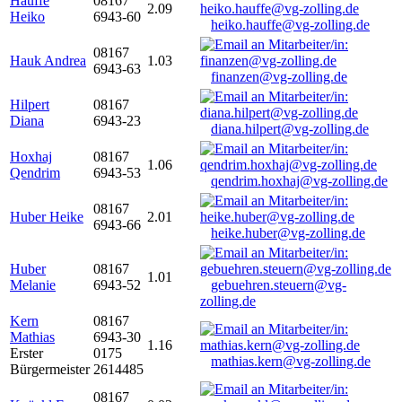
Hauffe
08167
2.09
Heiko
6943-60
heiko.hauffe@vg-zolling.de
08167
Hauk Andrea
1.03
6943-63
finanzen@vg-zolling.de
Hilpert
08167
Diana
6943-23
diana.hilpert@vg-zolling.de
Hoxhaj
08167
1.06
Qendrim
6943-53
qendrim.hoxhaj@vg-zolling.de
08167
Huber Heike
2.01
6943-66
heike.huber@vg-zolling.de
Huber
08167
1.01
Melanie
6943-52
gebuehren.steuern@vg-
zolling.de
Kern
08167
Mathias
6943-30
1.16
Erster
0175
mathias.kern@vg-zolling.de
Bürgermeister
2614485
08167