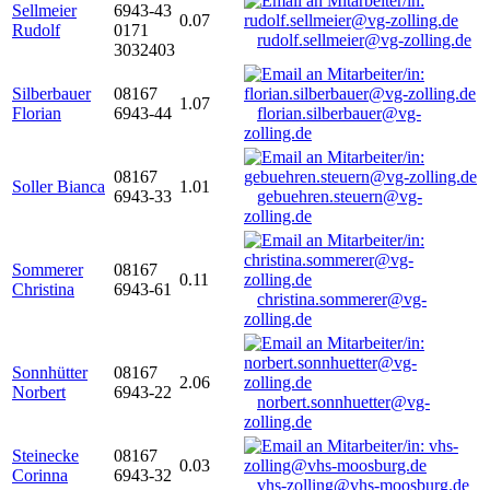
Sellmeier
6943-43
0.07
Rudolf
0171
rudolf.sellmeier@vg-zolling.de
3032403
Silberbauer
08167
1.07
Florian
6943-44
florian.silberbauer@vg-
zolling.de
08167
Soller Bianca
1.01
6943-33
gebuehren.steuern@vg-
zolling.de
Sommerer
08167
0.11
Christina
6943-61
christina.sommerer@vg-
zolling.de
Sonnhütter
08167
2.06
Norbert
6943-22
norbert.sonnhuetter@vg-
zolling.de
Steinecke
08167
0.03
Corinna
6943-32
vhs-zolling@vhs-moosburg.de