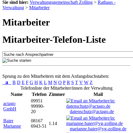
Sie sind hier:
Verwaltungsgemeinschaft Zolling
>
Rathaus -
Verwaltung
>
Mitarbeiter
Mitarbeiter
Mitarbeiter-Telefon-Liste
Sprung zu den Mitarbeitern mit dem Anfangsbuchstaben:
a
B
D
E
F
G
H
K
L
M
N
O
P
R
S
T
V
W
Z
Telefonliste der Mitarbeiter/innen der Verwaltung
Name
Telefon
Zimmer
Mail
09951
actago
99990-
GmbH
20
datenschutz@actago.de
Baier
08167
1.14
Marianne
6943-51
marianne.baier@vg-zolling.de