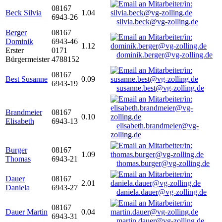
08167
Beck Silvia
1.04
6943-26
silvia.beck@vg-zolling.de
Berger
08167
Dominik
6943-46
1.12
Erster
0171
dominik.berger@vg-zolling.de
Bürgermeister
4788152
08167
Best Susanne
0.09
6943-19
susanne.best@vg-zolling.de
Brandmeier
08167
0.10
Elisabeth
6943-13
elisabeth.brandmeier@vg-
zolling.de
Burger
08167
1.09
Thomas
6943-21
thomas.burger@vg-zolling.de
Dauer
08167
2.01
Daniela
6943-27
daniela.dauer@vg-zolling.de
08167
Dauer Martin
0.04
6943-31
martin.dauer@vg-zolling.de