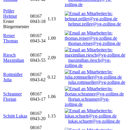
zolling.de
Priller
Helmut
08167
1.13
Erster
6943-18
helmut.priller@vg-zolling.de
Bürgermeister
Reiser
08167
1.09
Thomas
6943-34
thomas.reiser@vg-zolling.de
Riesch
08167
2.09
Maximilian
6943-55
maximilian.riesch@vg-
zolling.de
Rottmüller
08167
0.12
Julia
6943-62
julia.rottmueller@vg-zolling.de
Schranner
08167
1.06
Florian
6943-17
florian.schranner@vg-
zolling.de
08167
Schütt Lukas
1.15
6943-20
lukas.schuett@vg-zolling.de
08167