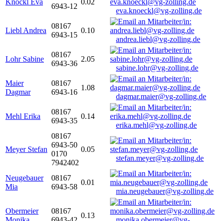
Knöckl Eva
0.02
6943-12
eva.knoeckl@vg-zolling.de
08167
Liebl Andrea
0.10
6943-15
andrea.liebl@vg-zolling.de
08167
Lohr Sabine
2.05
6943-36
sabine.lohr@vg-zolling.de
Maier
08167
1.08
Dagmar
6943-16
dagmar.maier@vg-zolling.de
08167
Mehl Erika
0.14
6943-35
erika.mehl@vg-zolling.de
08167
6943-50
Meyer Stefan
0.05
0170
stefan.meyer@vg-zolling.de
7942402
Neugebauer
08167
0.01
Mia
6943-58
mia.neugebauer@vg-zolling.de
Obermeier
08167
0.13
Monika
6943-42
monika.obermeier@vg-