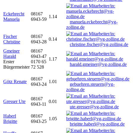
Eckebrecht
08167
1.14
Manuela
6943-59
manuela.eckebrecht@vg-
zolling.de
Fischer
08167
0.14
Christine
6943-28
christine.fischer@vg-zolling.de
Gmeiner
08167
Harald
6943-47
1.17
Erster
0170 65
harald.gmeiner@vg-zolling.de
Bürgermeister
72 528
08167
Götz Renate
1.01
6943-24
gebuehren.steuern@vg-
zolling.de
08167
Gresser Ute
0.01
6943-11
ute.gresser@vg-zolling.de
Haberl
08167
1.05
Brigitte
6943-25
brigitte.haberl@vg-zolling.de