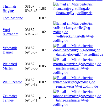
Thalmair
08167
1.03
Brigitte
6943-45
finanzen@vg-zolling.de
Toth Marlene
0.07
Vogl
08167
1.02
Alexandra
6943-39
vollstreckungsstelle@vg-
zolling.de
Vrhovnik
08167
1.07
Daniel
6943-37
daniel.vrhovnik@vg-zolling.de
Weinzierl
08167
0.05
Martin
6943-56
martin.weinzierl@vg-
zolling.de
08167
Weiß Renate
0.02
6943-12
renate.weiss@vg-zolling.de
Zeilmaier
08167
0.12
Tahnee
6943-41
tahnee.zeilmaier@vg-
zolling.de