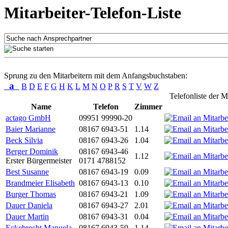
Mitarbeiter-Telefon-Liste
Sprung zu den Mitarbeitern mit dem Anfangsbuchstaben:
a
B
D
E
F
G
H
K
L
M
N
O
P
R
S
T
V
W
Z
Telefonliste der M
Name
Telefon
Zimmer
actago GmbH
09951 99990-20
Baier Marianne
08167 6943-51
1.14
Beck Silvia
08167 6943-26
1.04
Berger Dominik
08167 6943-46
1.12
Erster Bürgermeister
0171 4788152
Best Susanne
08167 6943-19
0.09
Brandmeier Elisabeth
08167 6943-13
0.10
Burger Thomas
08167 6943-21
1.09
Dauer Daniela
08167 6943-27
2.01
Dauer Martin
08167 6943-31
0.04
Eckebrecht Manuela
08167 6943-59
1.14