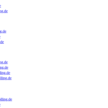
e
ng.de
g.de
e
.de
ng.de
ng.de
ling.de
lling.de
lling.de
e