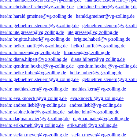
christine.fischer@vg-zolling.d
harald.gmeiner@vg-zolling.de
gebuehren.steuern@vg-zolli
ute.gresser@vg-zolling.de
brigitte.haberl@vg-zolling.de
heiko.hauffe@vg-zolling.de
finanzen@vg-zolling.de
diana.hilpert@vg-zolling.de
qendrim.hoxhaj@vg-zolling.d
heike.huber@vg-zolling.de
gebuehren.steuern@vg-zolli
mathias.kern@vg-zolling.de
eva.knoeckl@vg-zolling.de
andrea.liebl@vg-zolling.de
sabine.lohr@vg-zolling.de
dagmar.maier@vg-zolling.de
erika.mehl@vg-zolling.de
stefan.meyer@vg-zolling.de