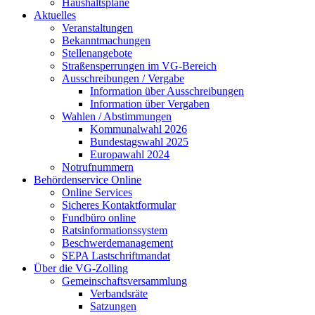
Haushaltspläne
Aktuelles
Veranstaltungen
Bekanntmachungen
Stellenangebote
Straßensperrungen im VG-Bereich
Ausschreibungen / Vergabe
Information über Ausschreibungen
Information über Vergaben
Wahlen / Abstimmungen
Kommunalwahl 2026
Bundestagswahl 2025
Europawahl 2024
Notrufnummern
Behördenservice Online
Online Services
Sicheres Kontaktformular
Fundbüro online
Ratsinformationssystem
Beschwerdemanagement
SEPA Lastschriftmandat
Über die VG-Zolling
Gemeinschaftsversammlung
Verbandsräte
Satzungen