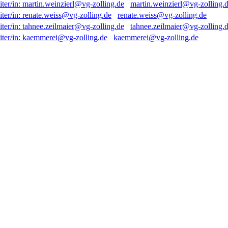
martin.weinzierl@vg-zolling.
renate.weiss@vg-zolling.de
tahnee.zeilmaier@vg-zolling.
kaemmerei@vg-zolling.de