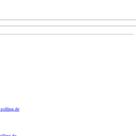
zolling.de
lling.de