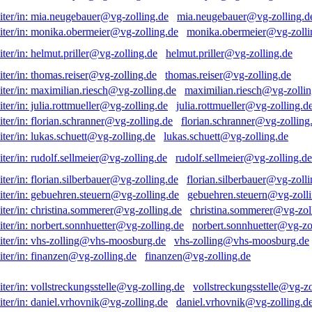
mia.neugebauer@vg-zolling.d
monika.obermeier@vg-zolli
helmut.priller@vg-zolling.de
thomas.reiser@vg-zolling.de
maximilian.riesch@vg-zollin
julia.rottmueller@vg-zolling.d
florian.schranner@vg-zolling
lukas.schuett@vg-zolling.de
rudolf.sellmeier@vg-zolling.de
florian.silberbauer@vg-zolli
gebuehren.steuern@vg-zolli
christina.sommerer@vg-zol
norbert.sonnhuetter@vg-zo
vhs-zolling@vhs-moosburg.de
finanzen@vg-zolling.de
vollstreckungsstelle@vg-zo
daniel.vrhovnik@vg-zolling.d