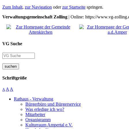
Zum Inhalt
,
zur Navigation
oder
zur Startseite
springen.
Verwaltungsgemeinschaft Zolling
| Online: https://www.vg-zolling.
VG Suche
suchen
Schriftgröße
A
A
A
Rathaus - Verwaltung
Bürgerbüro und Bürgerservice
Was erledige ich wo?
Mitarbeiter
Organigramm
Kulturraum Ampertal e.V.