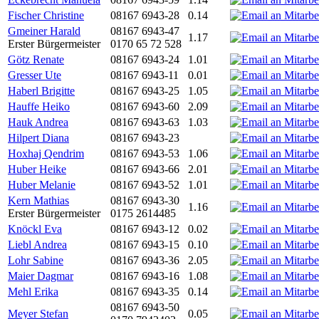
Fischer Christine
08167 6943-28
0.14
Gmeiner Harald
08167 6943-47
1.17
Erster Bürgermeister
0170 65 72 528
Götz Renate
08167 6943-24
1.01
Gresser Ute
08167 6943-11
0.01
Haberl Brigitte
08167 6943-25
1.05
Hauffe Heiko
08167 6943-60
2.09
Hauk Andrea
08167 6943-63
1.03
Hilpert Diana
08167 6943-23
Hoxhaj Qendrim
08167 6943-53
1.06
Huber Heike
08167 6943-66
2.01
Huber Melanie
08167 6943-52
1.01
Kern Mathias
08167 6943-30
1.16
Erster Bürgermeister
0175 2614485
Knöckl Eva
08167 6943-12
0.02
Liebl Andrea
08167 6943-15
0.10
Lohr Sabine
08167 6943-36
2.05
Maier Dagmar
08167 6943-16
1.08
Mehl Erika
08167 6943-35
0.14
08167 6943-50
Meyer Stefan
0.05