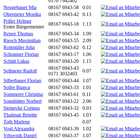
0170 7942402
Neugebauer Mia
08167 6943-58
0.01
Obermeier Monika
08167 6943-42
0.13
Priller Helmut
08167 6943-18
1.13
Erster Bürgermeister
Reiser Thomas
08167 6943-34
1.09
Riesch Maximilian
08167 6943-55
2.09
Rottmüller Julia
08167 6943-62
0.12
Schranner Florian
08167 6943-17
1.06
Schütt Lukas
08167 6943-20
1.15
08167 6943-43
Sellmeier Rudolf
0.07
0171 3032403
Silberbauer Florian
08167 6943-44
1.07
Soller Bianca
08167 6943-33
1.01
Sommerer Christina
08167 6943-61
0.11
Sonnhütter Norbert
08167 6943-22
2.06
Steinecke Corinna
08167 6943-32
0.03
Thalmair Brigitte
08167 6943-45
1.03
Toth Marlene
0.07
Vogl Alexandra
08167 6943-39
1.02
Vrhovnik Daniel
08167 6943-37
1.07