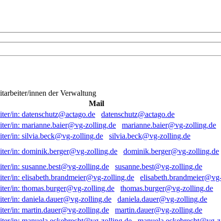
itarbeiter/innen der Verwaltung
Mail
datenschutz@actago.de
marianne.baier@vg-zolling.de
silvia.beck@vg-zolling.de
dominik.berger@vg-zolling.de
susanne.best@vg-zolling.de
elisabeth.brandmeier@vg-
thomas.burger@vg-zolling.de
daniela.dauer@vg-zolling.de
martin.dauer@vg-zolling.de
manuela.eckebrecht@vg-zo