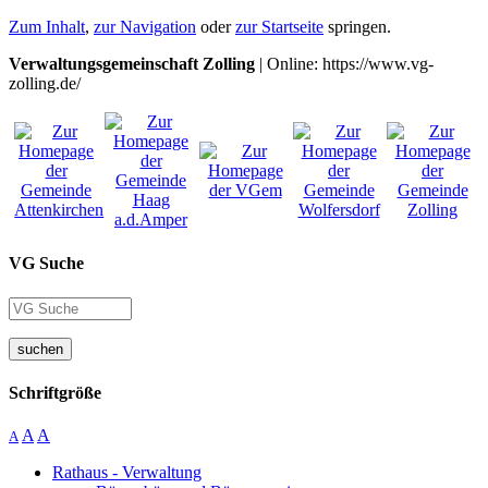
Zum Inhalt
,
zur Navigation
oder
zur Startseite
springen.
Verwaltungsgemeinschaft Zolling
| Online: https://www.vg-
zolling.de/
VG Suche
suchen
Schriftgröße
A
A
A
Rathaus - Verwaltung