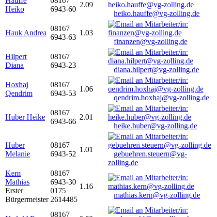
Hauffe
08167
2.09
Heiko
6943-60
heiko.hauffe@vg-zolling.de
08167
Hauk Andrea
1.03
6943-63
finanzen@vg-zolling.de
Hilpert
08167
Diana
6943-23
diana.hilpert@vg-zolling.de
Hoxhaj
08167
1.06
Qendrim
6943-53
qendrim.hoxhaj@vg-zolling.de
08167
Huber Heike
2.01
6943-66
heike.huber@vg-zolling.de
Huber
08167
1.01
Melanie
6943-52
gebuehren.steuern@vg-
zolling.de
Kern
08167
Mathias
6943-30
1.16
Erster
0175
mathias.kern@vg-zolling.de
Bürgermeister
2614485
08167