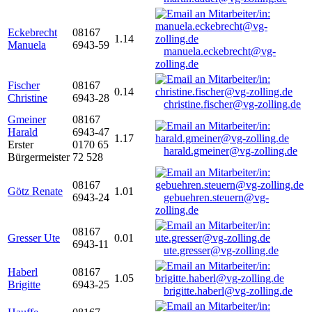
Eckebrecht
08167
1.14
Manuela
6943-59
manuela.eckebrecht@vg-
zolling.de
Fischer
08167
0.14
Christine
6943-28
christine.fischer@vg-zolling.de
Gmeiner
08167
Harald
6943-47
1.17
Erster
0170 65
harald.gmeiner@vg-zolling.de
Bürgermeister
72 528
08167
Götz Renate
1.01
6943-24
gebuehren.steuern@vg-
zolling.de
08167
Gresser Ute
0.01
6943-11
ute.gresser@vg-zolling.de
Haberl
08167
1.05
Brigitte
6943-25
brigitte.haberl@vg-zolling.de