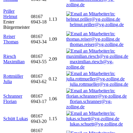
zolling.de
Priller
Helmut
08167
1.13
Erster
6943-18
helmut.priller@vg-zolling.de
Bürgermeister
Reiser
08167
1.09
Thomas
6943-34
thomas.reiser@vg-zolling.de
Riesch
08167
2.09
Maximilian
6943-55
maximilian.riesch@vg-
zolling.de
Rottmüller
08167
0.12
Julia
6943-62
julia.rottmueller@vg-zolling.de
Schranner
08167
1.06
Florian
6943-17
florian.schranner@vg-
zolling.de
08167
Schütt Lukas
1.15
6943-20
lukas.schuett@vg-zolling.de
08167