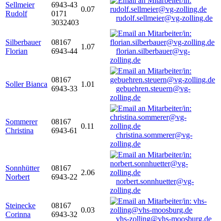
Sellmeier
6943-43
0.07
Rudolf
0171
rudolf.sellmeier@vg-zolling.de
3032403
Silberbauer
08167
1.07
Florian
6943-44
florian.silberbauer@vg-
zolling.de
08167
Soller Bianca
1.01
6943-33
gebuehren.steuern@vg-
zolling.de
Sommerer
08167
0.11
Christina
6943-61
christina.sommerer@vg-
zolling.de
Sonnhütter
08167
2.06
Norbert
6943-22
norbert.sonnhuetter@vg-
zolling.de
Steinecke
08167
0.03
Corinna
6943-32
vhs-zolling@vhs-moosburg.de