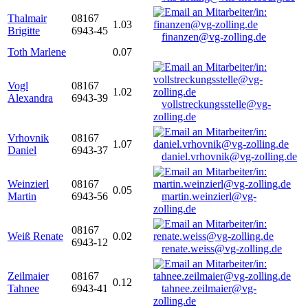
Thalmair
08167
1.03
Brigitte
6943-45
finanzen@vg-zolling.de
Toth Marlene
0.07
Vogl
08167
1.02
Alexandra
6943-39
vollstreckungsstelle@vg-
zolling.de
Vrhovnik
08167
1.07
Daniel
6943-37
daniel.vrhovnik@vg-zolling.de
Weinzierl
08167
0.05
Martin
6943-56
martin.weinzierl@vg-
zolling.de
08167
Weiß Renate
0.02
6943-12
renate.weiss@vg-zolling.de
Zeilmaier
08167
0.12
Tahnee
6943-41
tahnee.zeilmaier@vg-
zolling.de