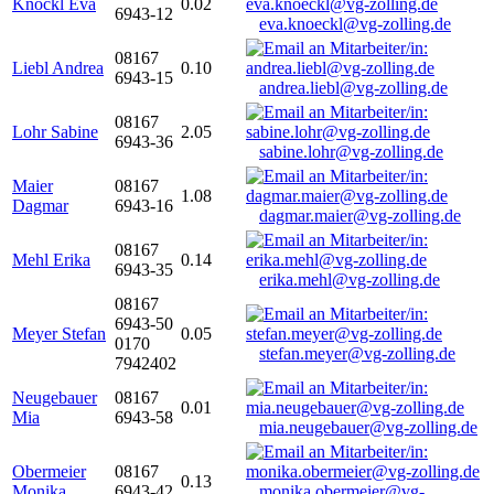
Knöckl Eva
0.02
6943-12
eva.knoeckl@vg-zolling.de
08167
Liebl Andrea
0.10
6943-15
andrea.liebl@vg-zolling.de
08167
Lohr Sabine
2.05
6943-36
sabine.lohr@vg-zolling.de
Maier
08167
1.08
Dagmar
6943-16
dagmar.maier@vg-zolling.de
08167
Mehl Erika
0.14
6943-35
erika.mehl@vg-zolling.de
08167
6943-50
Meyer Stefan
0.05
0170
stefan.meyer@vg-zolling.de
7942402
Neugebauer
08167
0.01
Mia
6943-58
mia.neugebauer@vg-zolling.de
Obermeier
08167
0.13
Monika
6943-42
monika.obermeier@vg-