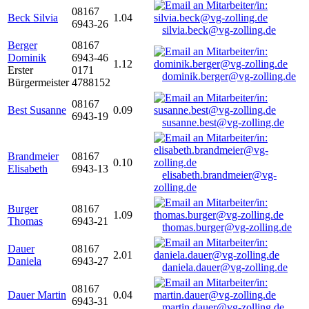
08167
Beck Silvia
1.04
6943-26
silvia.beck@vg-zolling.de
Berger
08167
Dominik
6943-46
1.12
Erster
0171
dominik.berger@vg-zolling.de
Bürgermeister
4788152
08167
Best Susanne
0.09
6943-19
susanne.best@vg-zolling.de
Brandmeier
08167
0.10
Elisabeth
6943-13
elisabeth.brandmeier@vg-
zolling.de
Burger
08167
1.09
Thomas
6943-21
thomas.burger@vg-zolling.de
Dauer
08167
2.01
Daniela
6943-27
daniela.dauer@vg-zolling.de
08167
Dauer Martin
0.04
6943-31
martin.dauer@vg-zolling.de