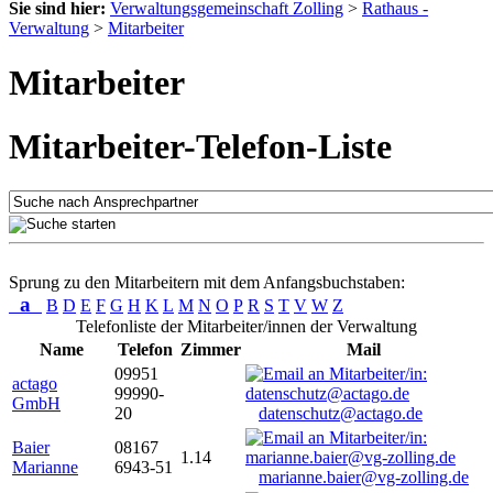
Sie sind hier:
Verwaltungsgemeinschaft Zolling
>
Rathaus -
Verwaltung
>
Mitarbeiter
Mitarbeiter
Mitarbeiter-Telefon-Liste
Sprung zu den Mitarbeitern mit dem Anfangsbuchstaben:
a
B
D
E
F
G
H
K
L
M
N
O
P
R
S
T
V
W
Z
Telefonliste der Mitarbeiter/innen der Verwaltung
Name
Telefon
Zimmer
Mail
09951
actago
99990-
GmbH
20
datenschutz@actago.de
Baier
08167
1.14
Marianne
6943-51
marianne.baier@vg-zolling.de