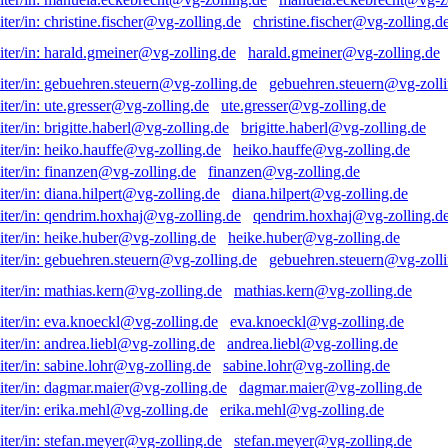
christine.fischer@vg-zolling.d
harald.gmeiner@vg-zolling.de
gebuehren.steuern@vg-zolli
ute.gresser@vg-zolling.de
brigitte.haberl@vg-zolling.de
heiko.hauffe@vg-zolling.de
finanzen@vg-zolling.de
diana.hilpert@vg-zolling.de
qendrim.hoxhaj@vg-zolling.d
heike.huber@vg-zolling.de
gebuehren.steuern@vg-zolli
mathias.kern@vg-zolling.de
eva.knoeckl@vg-zolling.de
andrea.liebl@vg-zolling.de
sabine.lohr@vg-zolling.de
dagmar.maier@vg-zolling.de
erika.mehl@vg-zolling.de
stefan.meyer@vg-zolling.de