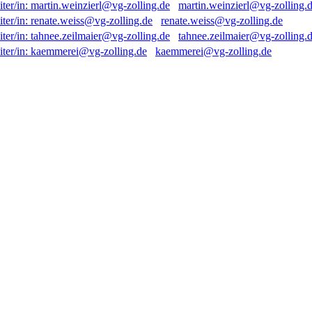
martin.weinzierl@vg-zolling.
renate.weiss@vg-zolling.de
tahnee.zeilmaier@vg-zolling.
kaemmerei@vg-zolling.de