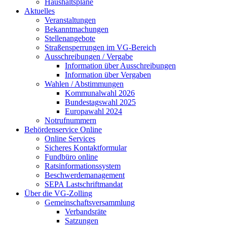
Haushaltspläne
Aktuelles
Veranstaltungen
Bekanntmachungen
Stellenangebote
Straßensperrungen im VG-Bereich
Ausschreibungen / Vergabe
Information über Ausschreibungen
Information über Vergaben
Wahlen / Abstimmungen
Kommunalwahl 2026
Bundestagswahl 2025
Europawahl 2024
Notrufnummern
Behördenservice Online
Online Services
Sicheres Kontaktformular
Fundbüro online
Ratsinformationssystem
Beschwerdemanagement
SEPA Lastschriftmandat
Über die VG-Zolling
Gemeinschaftsversammlung
Verbandsräte
Satzungen