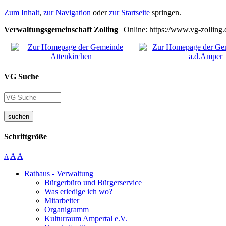
Zum Inhalt
,
zur Navigation
oder
zur Startseite
springen.
Verwaltungsgemeinschaft Zolling
| Online: https://www.vg-zolling.
VG Suche
suchen
Schriftgröße
A
A
A
Rathaus - Verwaltung
Bürgerbüro und Bürgerservice
Was erledige ich wo?
Mitarbeiter
Organigramm
Kulturraum Ampertal e.V.