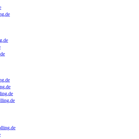
e
ng.de
g.de
e
.de
ng.de
ng.de
ling.de
lling.de
lling.de
e