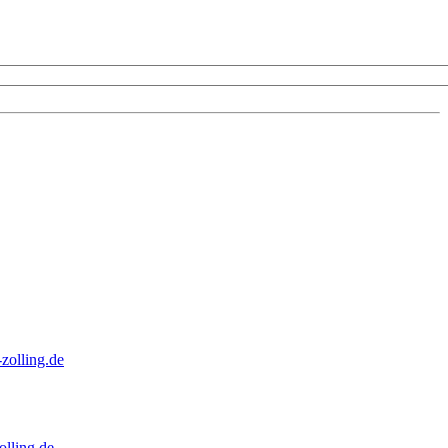
zolling.de
lling.de