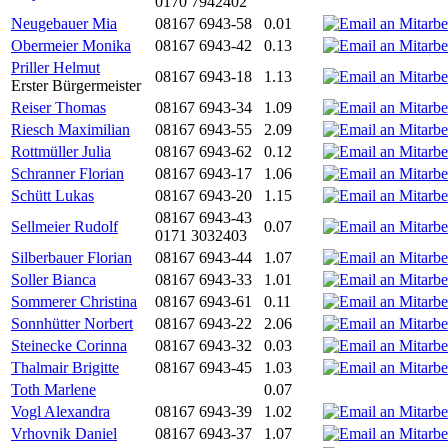
0170 7942402
Neugebauer Mia
08167 6943-58
0.01
Obermeier Monika
08167 6943-42
0.13
Priller Helmut
08167 6943-18
1.13
Erster Bürgermeister
Reiser Thomas
08167 6943-34
1.09
Riesch Maximilian
08167 6943-55
2.09
Rottmüller Julia
08167 6943-62
0.12
Schranner Florian
08167 6943-17
1.06
Schütt Lukas
08167 6943-20
1.15
08167 6943-43
Sellmeier Rudolf
0.07
0171 3032403
Silberbauer Florian
08167 6943-44
1.07
Soller Bianca
08167 6943-33
1.01
Sommerer Christina
08167 6943-61
0.11
Sonnhütter Norbert
08167 6943-22
2.06
Steinecke Corinna
08167 6943-32
0.03
Thalmair Brigitte
08167 6943-45
1.03
Toth Marlene
0.07
Vogl Alexandra
08167 6943-39
1.02
Vrhovnik Daniel
08167 6943-37
1.07