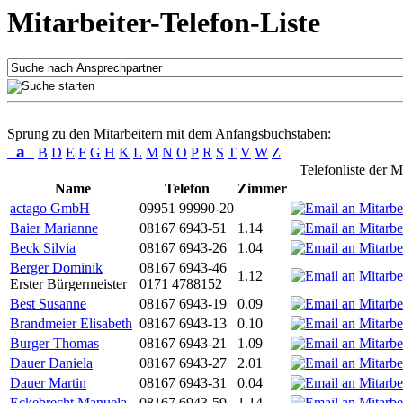
Mitarbeiter-Telefon-Liste
Sprung zu den Mitarbeitern mit dem Anfangsbuchstaben:
a
B
D
E
F
G
H
K
L
M
N
O
P
R
S
T
V
W
Z
Telefonliste der M
Name
Telefon
Zimmer
actago GmbH
09951 99990-20
Baier Marianne
08167 6943-51
1.14
Beck Silvia
08167 6943-26
1.04
Berger Dominik
08167 6943-46
1.12
Erster Bürgermeister
0171 4788152
Best Susanne
08167 6943-19
0.09
Brandmeier Elisabeth
08167 6943-13
0.10
Burger Thomas
08167 6943-21
1.09
Dauer Daniela
08167 6943-27
2.01
Dauer Martin
08167 6943-31
0.04
Eckebrecht Manuela
08167 6943-59
1.14