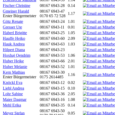
Fischer Christine
08167 6943-28
0.14
Gmeiner Harald
08167 6943-47
1.17
Erster Bürgermeister
0170 65 72 528
Götz Renate
08167 6943-24
1.01
Gresser Ute
08167 6943-11
0.01
Haberl Brigitte
08167 6943-25
1.05
Hauffe Heiko
08167 6943-60
2.09
Hauk Andrea
08167 6943-63
1.03
Hilpert Diana
08167 6943-23
Hoxhaj Qendrim
08167 6943-53
1.06
Huber Heike
08167 6943-66
2.01
Huber Melanie
08167 6943-52
1.01
Kern Mathias
08167 6943-30
1.16
Erster Bürgermeister
0175 2614485
Knöckl Eva
08167 6943-12
0.02
Liebl Andrea
08167 6943-15
0.10
Lohr Sabine
08167 6943-36
2.05
Maier Dagmar
08167 6943-16
1.08
Mehl Erika
08167 6943-35
0.14
08167 6943-50
Meyer Stefan
0.05