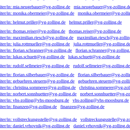
mia.neugebauer@vg-zolling.d
monika.obermeier@vg-zolli
helmut.priller@vg-zolling.de
thomas.reiser@vg-zolling.de
maximilian.riesch@vg-zollin
julia.rottmueller@vg-zolling.d
florian.schranner@vg-zolling
lukas.schuett@vg-zolling.de
rudolf.sellmeier@vg-zolling.de
florian.silberbauer@vg-zolli
gebuehren.steuern@vg-zolli
christina.sommerer@vg-zol
norbert.sonnhuetter@vg-zo
vhs-zolling@vhs-moosburg.de
finanzen@vg-zolling.de
vollstreckungsstelle@vg-zo
daniel.vrhovnik@vg-zolling.d