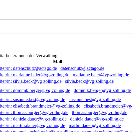
itarbeiter/innen der Verwaltung
Mail
datenschutz@actago.de
marianne.baier@vg-zolling.de
silvia.beck@vg-zolling.de
dominik.berger@vg-zolling.de
susanne.best@vg-zolling.de
elisabeth.brandmeier@vg-
thomas.burger@vg-zolling.de
daniela.dauer@vg-zolling.de
martin.dauer@vg-zolling.de
manuela.eckebrecht@vg-zo