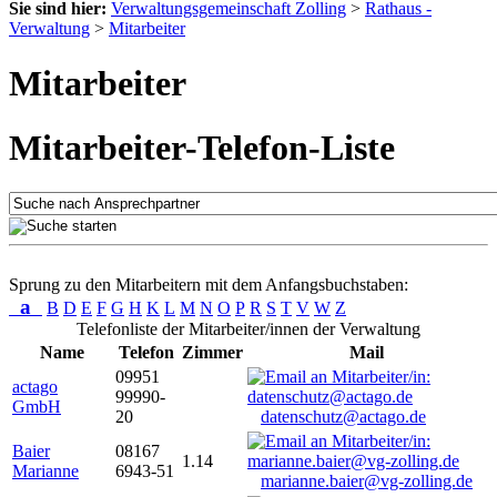
Sie sind hier:
Verwaltungsgemeinschaft Zolling
>
Rathaus -
Verwaltung
>
Mitarbeiter
Mitarbeiter
Mitarbeiter-Telefon-Liste
Sprung zu den Mitarbeitern mit dem Anfangsbuchstaben:
a
B
D
E
F
G
H
K
L
M
N
O
P
R
S
T
V
W
Z
Telefonliste der Mitarbeiter/innen der Verwaltung
Name
Telefon
Zimmer
Mail
09951
actago
99990-
GmbH
20
datenschutz@actago.de
Baier
08167
1.14
Marianne
6943-51
marianne.baier@vg-zolling.de