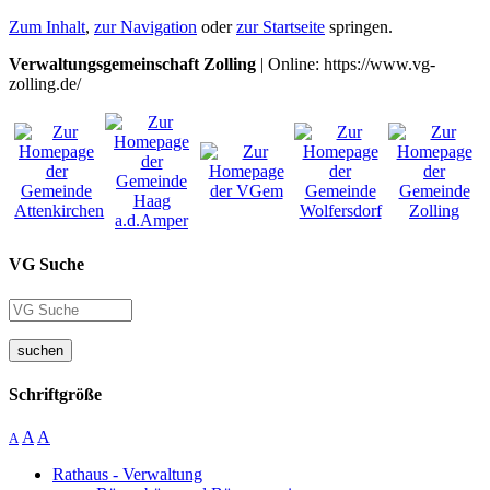
Zum Inhalt
,
zur Navigation
oder
zur Startseite
springen.
Verwaltungsgemeinschaft Zolling
| Online: https://www.vg-
zolling.de/
VG Suche
suchen
Schriftgröße
A
A
A
Rathaus - Verwaltung