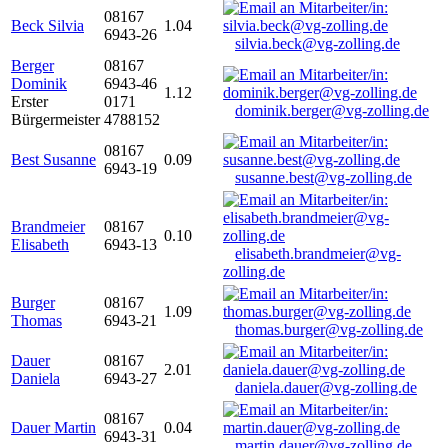
08167
Beck Silvia
1.04
6943-26
silvia.beck@vg-zolling.de
Berger
08167
Dominik
6943-46
1.12
Erster
0171
dominik.berger@vg-zolling.de
Bürgermeister
4788152
08167
Best Susanne
0.09
6943-19
susanne.best@vg-zolling.de
Brandmeier
08167
0.10
Elisabeth
6943-13
elisabeth.brandmeier@vg-
zolling.de
Burger
08167
1.09
Thomas
6943-21
thomas.burger@vg-zolling.de
Dauer
08167
2.01
Daniela
6943-27
daniela.dauer@vg-zolling.de
08167
Dauer Martin
0.04
6943-31
martin.dauer@vg-zolling.de