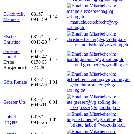
Eckebrecht
08167
1.14
Manuela
6943-59
manuela.eckebrecht@vg-
zolling.de
Fischer
08167
0.14
Christine
6943-28
christine.fischer@vg-zolling.de
Gmeiner
08167
Harald
6943-47
1.17
Erster
0170 65
harald.gmeiner@vg-zolling.de
Bürgermeister
72 528
08167
Götz Renate
1.01
6943-24
gebuehren.steuern@vg-
zolling.de
08167
Gresser Ute
0.01
6943-11
ute.gresser@vg-zolling.de
Haberl
08167
1.05
Brigitte
6943-25
brigitte.haberl@vg-zolling.de