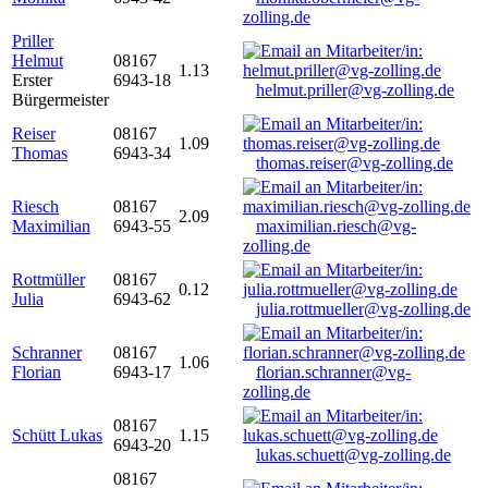
zolling.de
Priller
Helmut
08167
1.13
Erster
6943-18
helmut.priller@vg-zolling.de
Bürgermeister
Reiser
08167
1.09
Thomas
6943-34
thomas.reiser@vg-zolling.de
Riesch
08167
2.09
Maximilian
6943-55
maximilian.riesch@vg-
zolling.de
Rottmüller
08167
0.12
Julia
6943-62
julia.rottmueller@vg-zolling.de
Schranner
08167
1.06
Florian
6943-17
florian.schranner@vg-
zolling.de
08167
Schütt Lukas
1.15
6943-20
lukas.schuett@vg-zolling.de
08167