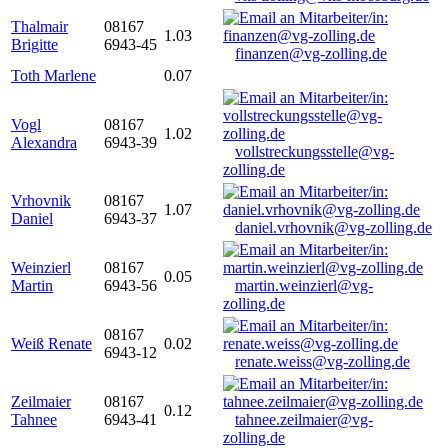
Thalmair
08167
1.03
Brigitte
6943-45
finanzen@vg-zolling.de
Toth Marlene
0.07
Vogl
08167
1.02
Alexandra
6943-39
vollstreckungsstelle@vg-
zolling.de
Vrhovnik
08167
1.07
Daniel
6943-37
daniel.vrhovnik@vg-zolling.de
Weinzierl
08167
0.05
Martin
6943-56
martin.weinzierl@vg-
zolling.de
08167
Weiß Renate
0.02
6943-12
renate.weiss@vg-zolling.de
Zeilmaier
08167
0.12
Tahnee
6943-41
tahnee.zeilmaier@vg-
zolling.de