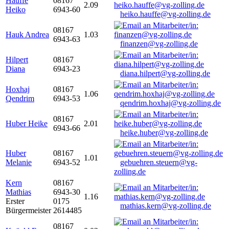
Hauffe
08167
2.09
Heiko
6943-60
heiko.hauffe@vg-zolling.de
08167
Hauk Andrea
1.03
6943-63
finanzen@vg-zolling.de
Hilpert
08167
Diana
6943-23
diana.hilpert@vg-zolling.de
Hoxhaj
08167
1.06
Qendrim
6943-53
qendrim.hoxhaj@vg-zolling.de
08167
Huber Heike
2.01
6943-66
heike.huber@vg-zolling.de
Huber
08167
1.01
Melanie
6943-52
gebuehren.steuern@vg-
zolling.de
Kern
08167
Mathias
6943-30
1.16
Erster
0175
mathias.kern@vg-zolling.de
Bürgermeister
2614485
08167