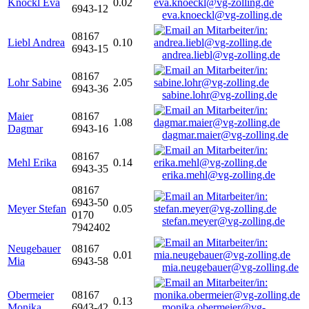
Knöckl Eva
0.02
6943-12
eva.knoeckl@vg-zolling.de
08167
Liebl Andrea
0.10
6943-15
andrea.liebl@vg-zolling.de
08167
Lohr Sabine
2.05
6943-36
sabine.lohr@vg-zolling.de
Maier
08167
1.08
Dagmar
6943-16
dagmar.maier@vg-zolling.de
08167
Mehl Erika
0.14
6943-35
erika.mehl@vg-zolling.de
08167
6943-50
Meyer Stefan
0.05
0170
stefan.meyer@vg-zolling.de
7942402
Neugebauer
08167
0.01
Mia
6943-58
mia.neugebauer@vg-zolling.de
Obermeier
08167
0.13
Monika
6943-42
monika.obermeier@vg-