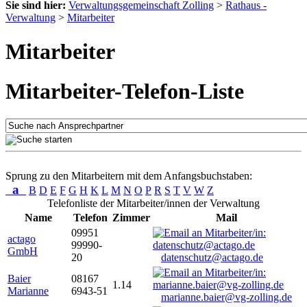
Sie sind hier:
Verwaltungsgemeinschaft Zolling
>
Rathaus -
Verwaltung
>
Mitarbeiter
Mitarbeiter
Mitarbeiter-Telefon-Liste
Sprung zu den Mitarbeitern mit dem Anfangsbuchstaben:
a
B
D
E
F
G
H
K
L
M
N
O
P
R
S
T
V
W
Z
Telefonliste der Mitarbeiter/innen der Verwaltung
Name
Telefon
Zimmer
Mail
09951
actago
99990-
GmbH
20
datenschutz@actago.de
Baier
08167
1.14
Marianne
6943-51
marianne.baier@vg-zolling.de