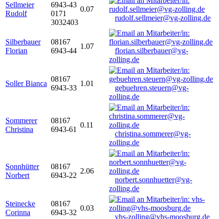
Sellmeier
6943-43
0.07
Rudolf
0171
rudolf.sellmeier@vg-zolling.de
3032403
Silberbauer
08167
1.07
Florian
6943-44
florian.silberbauer@vg-
zolling.de
08167
Soller Bianca
1.01
6943-33
gebuehren.steuern@vg-
zolling.de
Sommerer
08167
0.11
Christina
6943-61
christina.sommerer@vg-
zolling.de
Sonnhütter
08167
2.06
Norbert
6943-22
norbert.sonnhuetter@vg-
zolling.de
Steinecke
08167
0.03
Corinna
6943-32
vhs-zolling@vhs-moosburg.de