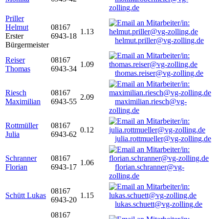
zolling.de
Priller
Helmut
08167
1.13
Erster
6943-18
helmut.priller@vg-zolling.de
Bürgermeister
Reiser
08167
1.09
Thomas
6943-34
thomas.reiser@vg-zolling.de
Riesch
08167
2.09
Maximilian
6943-55
maximilian.riesch@vg-
zolling.de
Rottmüller
08167
0.12
Julia
6943-62
julia.rottmueller@vg-zolling.de
Schranner
08167
1.06
Florian
6943-17
florian.schranner@vg-
zolling.de
08167
Schütt Lukas
1.15
6943-20
lukas.schuett@vg-zolling.de
08167