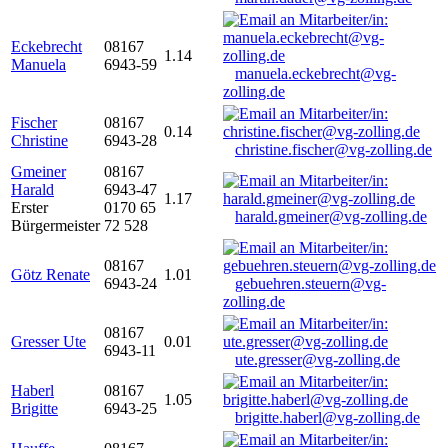
Eckebrecht
08167
1.14
Manuela
6943-59
manuela.eckebrecht@vg-
zolling.de
Fischer
08167
0.14
Christine
6943-28
christine.fischer@vg-zolling.de
Gmeiner
08167
Harald
6943-47
1.17
Erster
0170 65
harald.gmeiner@vg-zolling.de
Bürgermeister
72 528
08167
Götz Renate
1.01
6943-24
gebuehren.steuern@vg-
zolling.de
08167
Gresser Ute
0.01
6943-11
ute.gresser@vg-zolling.de
Haberl
08167
1.05
Brigitte
6943-25
brigitte.haberl@vg-zolling.de