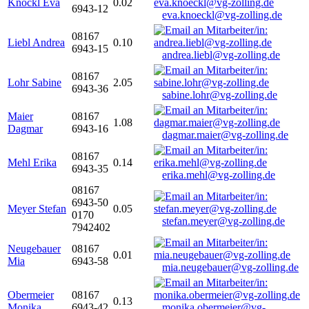
Knöckl Eva
0.02
6943-12
eva.knoeckl@vg-zolling.de
08167
Liebl Andrea
0.10
6943-15
andrea.liebl@vg-zolling.de
08167
Lohr Sabine
2.05
6943-36
sabine.lohr@vg-zolling.de
Maier
08167
1.08
Dagmar
6943-16
dagmar.maier@vg-zolling.de
08167
Mehl Erika
0.14
6943-35
erika.mehl@vg-zolling.de
08167
6943-50
Meyer Stefan
0.05
0170
stefan.meyer@vg-zolling.de
7942402
Neugebauer
08167
0.01
Mia
6943-58
mia.neugebauer@vg-zolling.de
Obermeier
08167
0.13
Monika
6943-42
monika.obermeier@vg-