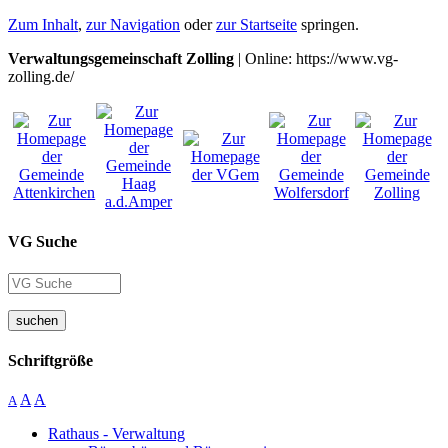
Zum Inhalt
,
zur Navigation
oder
zur Startseite
springen.
Verwaltungsgemeinschaft Zolling
| Online: https://www.vg-
zolling.de/
VG Suche
suchen
Schriftgröße
A
A
A
Rathaus - Verwaltung