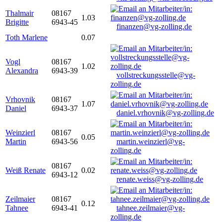
Thalmair
08167
1.03
Brigitte
6943-45
finanzen@vg-zolling.de
Toth Marlene
0.07
Vogl
08167
1.02
Alexandra
6943-39
vollstreckungsstelle@vg-
zolling.de
Vrhovnik
08167
1.07
Daniel
6943-37
daniel.vrhovnik@vg-zolling.de
Weinzierl
08167
0.05
Martin
6943-56
martin.weinzierl@vg-
zolling.de
08167
Weiß Renate
0.02
6943-12
renate.weiss@vg-zolling.de
Zeilmaier
08167
0.12
Tahnee
6943-41
tahnee.zeilmaier@vg-
zolling.de