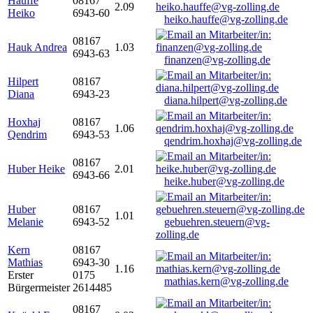
Hauffe
08167
2.09
Heiko
6943-60
heiko.hauffe@vg-zolling.de
08167
Hauk Andrea
1.03
6943-63
finanzen@vg-zolling.de
Hilpert
08167
Diana
6943-23
diana.hilpert@vg-zolling.de
Hoxhaj
08167
1.06
Qendrim
6943-53
qendrim.hoxhaj@vg-zolling.de
08167
Huber Heike
2.01
6943-66
heike.huber@vg-zolling.de
Huber
08167
1.01
Melanie
6943-52
gebuehren.steuern@vg-
zolling.de
Kern
08167
Mathias
6943-30
1.16
Erster
0175
mathias.kern@vg-zolling.de
Bürgermeister
2614485
08167