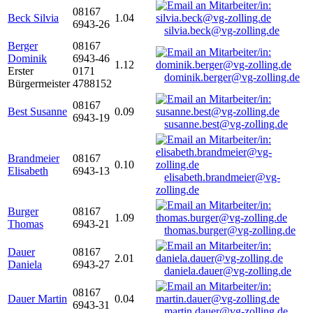
08167
Beck Silvia
1.04
6943-26
silvia.beck@vg-zolling.de
Berger
08167
Dominik
6943-46
1.12
Erster
0171
dominik.berger@vg-zolling.de
Bürgermeister
4788152
08167
Best Susanne
0.09
6943-19
susanne.best@vg-zolling.de
Brandmeier
08167
0.10
Elisabeth
6943-13
elisabeth.brandmeier@vg-
zolling.de
Burger
08167
1.09
Thomas
6943-21
thomas.burger@vg-zolling.de
Dauer
08167
2.01
Daniela
6943-27
daniela.dauer@vg-zolling.de
08167
Dauer Martin
0.04
6943-31
martin.dauer@vg-zolling.de