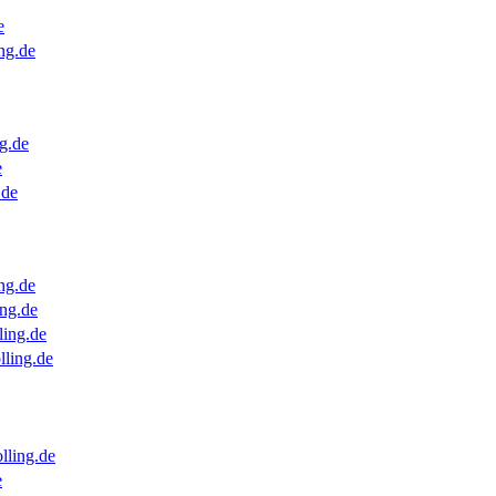
e
ng.de
g.de
e
.de
ng.de
ng.de
ling.de
lling.de
lling.de
e