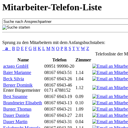
Mitarbeiter-Telefon-Liste
Sprung zu den Mitarbeitern mit dem Anfangsbuchstaben:
a
B
D
E
F
G
H
K
L
M
N
O
P
R
S
T
V
W
Z
Telefonliste der M
Name
Telefon
Zimmer
actago GmbH
09951 99990-20
Baier Marianne
08167 6943-51
1.14
Beck Silvia
08167 6943-26
1.04
Berger Dominik
08167 6943-46
1.12
Erster Bürgermeister
0171 4788152
Best Susanne
08167 6943-19
0.09
Brandmeier Elisabeth
08167 6943-13
0.10
Burger Thomas
08167 6943-21
1.09
Dauer Daniela
08167 6943-27
2.01
Dauer Martin
08167 6943-31
0.04
Eckebrecht Manuela
08167 6943-59
1.14