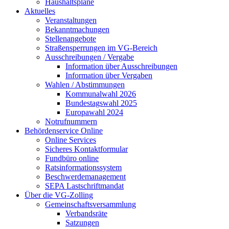
Haushaltspläne
Aktuelles
Veranstaltungen
Bekanntmachungen
Stellenangebote
Straßensperrungen im VG-Bereich
Ausschreibungen / Vergabe
Information über Ausschreibungen
Information über Vergaben
Wahlen / Abstimmungen
Kommunalwahl 2026
Bundestagswahl 2025
Europawahl 2024
Notrufnummern
Behördenservice Online
Online Services
Sicheres Kontaktformular
Fundbüro online
Ratsinformationssystem
Beschwerdemanagement
SEPA Lastschriftmandat
Über die VG-Zolling
Gemeinschaftsversammlung
Verbandsräte
Satzungen