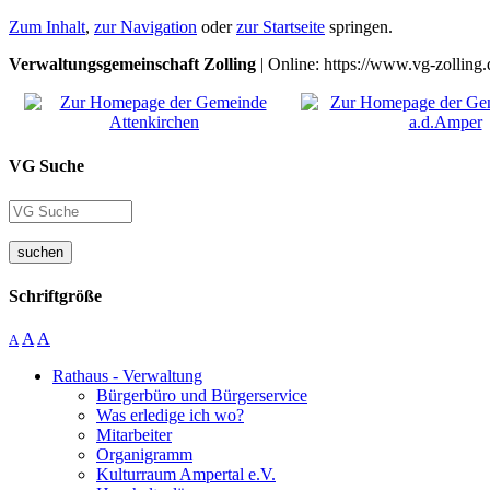
Zum Inhalt
,
zur Navigation
oder
zur Startseite
springen.
Verwaltungsgemeinschaft Zolling
| Online: https://www.vg-zolling.
VG Suche
suchen
Schriftgröße
A
A
A
Rathaus - Verwaltung
Bürgerbüro und Bürgerservice
Was erledige ich wo?
Mitarbeiter
Organigramm
Kulturraum Ampertal e.V.