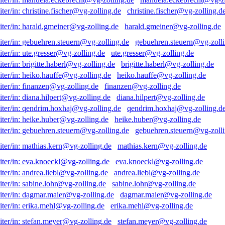
christine.fischer@vg-zolling.d
harald.gmeiner@vg-zolling.de
gebuehren.steuern@vg-zolli
ute.gresser@vg-zolling.de
brigitte.haberl@vg-zolling.de
heiko.hauffe@vg-zolling.de
finanzen@vg-zolling.de
diana.hilpert@vg-zolling.de
qendrim.hoxhaj@vg-zolling.d
heike.huber@vg-zolling.de
gebuehren.steuern@vg-zolli
mathias.kern@vg-zolling.de
eva.knoeckl@vg-zolling.de
andrea.liebl@vg-zolling.de
sabine.lohr@vg-zolling.de
dagmar.maier@vg-zolling.de
erika.mehl@vg-zolling.de
stefan.meyer@vg-zolling.de