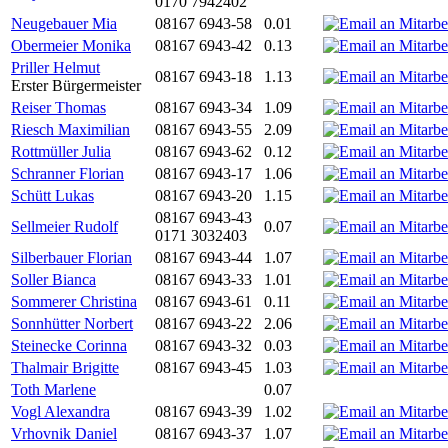
0170 7942402
Neugebauer Mia
08167 6943-58
0.01
Obermeier Monika
08167 6943-42
0.13
Priller Helmut
08167 6943-18
1.13
Erster Bürgermeister
Reiser Thomas
08167 6943-34
1.09
Riesch Maximilian
08167 6943-55
2.09
Rottmüller Julia
08167 6943-62
0.12
Schranner Florian
08167 6943-17
1.06
Schütt Lukas
08167 6943-20
1.15
08167 6943-43
Sellmeier Rudolf
0.07
0171 3032403
Silberbauer Florian
08167 6943-44
1.07
Soller Bianca
08167 6943-33
1.01
Sommerer Christina
08167 6943-61
0.11
Sonnhütter Norbert
08167 6943-22
2.06
Steinecke Corinna
08167 6943-32
0.03
Thalmair Brigitte
08167 6943-45
1.03
Toth Marlene
0.07
Vogl Alexandra
08167 6943-39
1.02
Vrhovnik Daniel
08167 6943-37
1.07