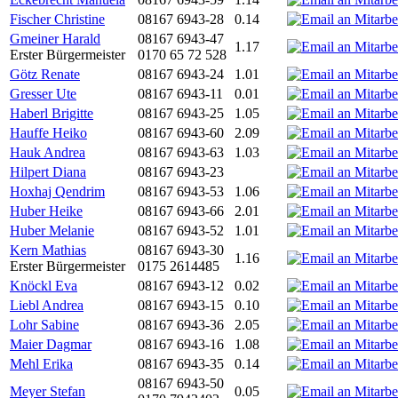
Fischer Christine
08167 6943-28
0.14
Gmeiner Harald
08167 6943-47
1.17
Erster Bürgermeister
0170 65 72 528
Götz Renate
08167 6943-24
1.01
Gresser Ute
08167 6943-11
0.01
Haberl Brigitte
08167 6943-25
1.05
Hauffe Heiko
08167 6943-60
2.09
Hauk Andrea
08167 6943-63
1.03
Hilpert Diana
08167 6943-23
Hoxhaj Qendrim
08167 6943-53
1.06
Huber Heike
08167 6943-66
2.01
Huber Melanie
08167 6943-52
1.01
Kern Mathias
08167 6943-30
1.16
Erster Bürgermeister
0175 2614485
Knöckl Eva
08167 6943-12
0.02
Liebl Andrea
08167 6943-15
0.10
Lohr Sabine
08167 6943-36
2.05
Maier Dagmar
08167 6943-16
1.08
Mehl Erika
08167 6943-35
0.14
08167 6943-50
Meyer Stefan
0.05