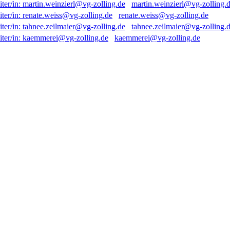
martin.weinzierl@vg-zolling.
renate.weiss@vg-zolling.de
tahnee.zeilmaier@vg-zolling.
kaemmerei@vg-zolling.de