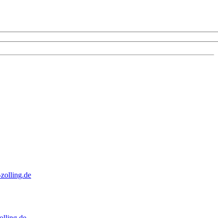
zolling.de
lling.de