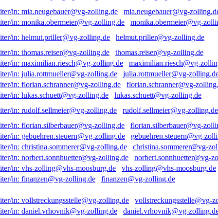
mia.neugebauer@vg-zolling.d
monika.obermeier@vg-zolli
helmut.priller@vg-zolling.de
thomas.reiser@vg-zolling.de
maximilian.riesch@vg-zollin
julia.rottmueller@vg-zolling.d
florian.schranner@vg-zolling
lukas.schuett@vg-zolling.de
rudolf.sellmeier@vg-zolling.de
florian.silberbauer@vg-zolli
gebuehren.steuern@vg-zolli
christina.sommerer@vg-zol
norbert.sonnhuetter@vg-zo
vhs-zolling@vhs-moosburg.de
finanzen@vg-zolling.de
vollstreckungsstelle@vg-zo
daniel.vrhovnik@vg-zolling.d