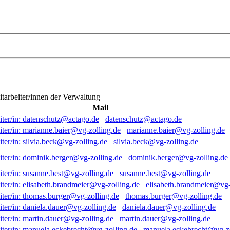
itarbeiter/innen der Verwaltung
Mail
datenschutz@actago.de
marianne.baier@vg-zolling.de
silvia.beck@vg-zolling.de
dominik.berger@vg-zolling.de
susanne.best@vg-zolling.de
elisabeth.brandmeier@vg-
thomas.burger@vg-zolling.de
daniela.dauer@vg-zolling.de
martin.dauer@vg-zolling.de
manuela.eckebrecht@vg-zo