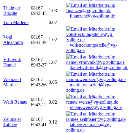
Thalmair
08167
1.03
Brigitte
6943-45
finanzen@vg-zolling.de
Toth Marlene
0.07
Vogl
08167
1.02
Alexandra
6943-39
vollstreckungsstelle@vg-
zolling.de
Vrhovnik
08167
1.07
Daniel
6943-37
daniel.vrhovnik@vg-zolling.de
Weinzierl
08167
0.05
Martin
6943-56
martin.weinzierl@vg-
zolling.de
08167
Weiß Renate
0.02
6943-12
renate.weiss@vg-zolling.de
Zeilmaier
08167
0.12
Tahnee
6943-41
tahnee.zeilmaier@vg-
zolling.de