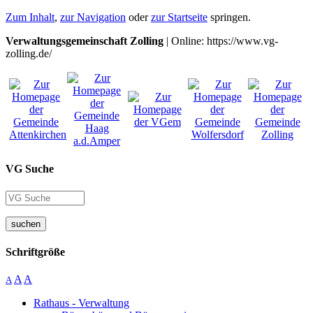
Zum Inhalt
,
zur Navigation
oder
zur Startseite
springen.
Verwaltungsgemeinschaft Zolling
| Online: https://www.vg-
zolling.de/
VG Suche
suchen
Schriftgröße
A
A
A
Rathaus - Verwaltung