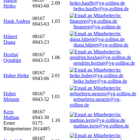
Hauffe
08167
2.09
Heiko
6943-60
heiko.hauffe@vg-zolling.de
08167
Hauk Andrea
1.03
6943-63
finanzen@vg-zolling.de
Hilpert
08167
Diana
6943-23
diana.hilpert@vg-zolling.de
Hoxhaj
08167
1.06
Qendrim
6943-53
qendrim.hoxhaj@vg-zolling.de
08167
Huber Heike
2.01
6943-66
heike.huber@vg-zolling.de
Huber
08167
1.01
Melanie
6943-52
gebuehren.steuern@vg-
zolling.de
Kern
08167
Mathias
6943-30
1.16
Erster
0175
mathias.kern@vg-zolling.de
Bürgermeister
2614485
08167