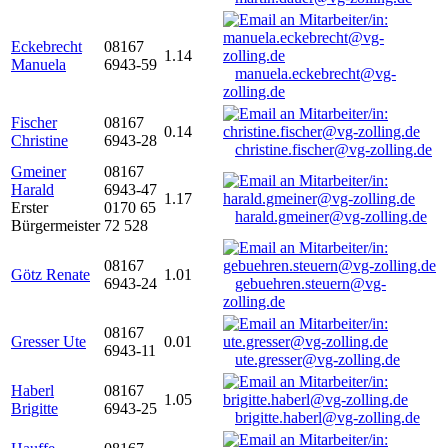
Eckebrecht
08167
1.14
Manuela
6943-59
manuela.eckebrecht@vg-
zolling.de
Fischer
08167
0.14
Christine
6943-28
christine.fischer@vg-zolling.de
Gmeiner
08167
Harald
6943-47
1.17
Erster
0170 65
harald.gmeiner@vg-zolling.de
Bürgermeister
72 528
08167
Götz Renate
1.01
6943-24
gebuehren.steuern@vg-
zolling.de
08167
Gresser Ute
0.01
6943-11
ute.gresser@vg-zolling.de
Haberl
08167
1.05
Brigitte
6943-25
brigitte.haberl@vg-zolling.de