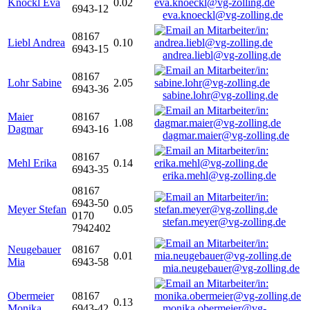
Knöckl Eva
0.02
6943-12
eva.knoeckl@vg-zolling.de
08167
Liebl Andrea
0.10
6943-15
andrea.liebl@vg-zolling.de
08167
Lohr Sabine
2.05
6943-36
sabine.lohr@vg-zolling.de
Maier
08167
1.08
Dagmar
6943-16
dagmar.maier@vg-zolling.de
08167
Mehl Erika
0.14
6943-35
erika.mehl@vg-zolling.de
08167
6943-50
Meyer Stefan
0.05
0170
stefan.meyer@vg-zolling.de
7942402
Neugebauer
08167
0.01
Mia
6943-58
mia.neugebauer@vg-zolling.de
Obermeier
08167
0.13
Monika
6943-42
monika.obermeier@vg-