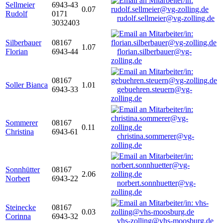
Sellmeier
6943-43
0.07
Rudolf
0171
rudolf.sellmeier@vg-zolling.de
3032403
Silberbauer
08167
1.07
Florian
6943-44
florian.silberbauer@vg-
zolling.de
08167
Soller Bianca
1.01
6943-33
gebuehren.steuern@vg-
zolling.de
Sommerer
08167
0.11
Christina
6943-61
christina.sommerer@vg-
zolling.de
Sonnhütter
08167
2.06
Norbert
6943-22
norbert.sonnhuetter@vg-
zolling.de
Steinecke
08167
0.03
Corinna
6943-32
vhs-zolling@vhs-moosburg.de