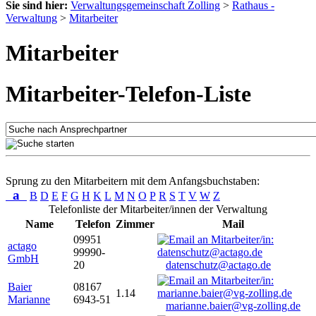
Sie sind hier:
Verwaltungsgemeinschaft Zolling
>
Rathaus -
Verwaltung
>
Mitarbeiter
Mitarbeiter
Mitarbeiter-Telefon-Liste
Sprung zu den Mitarbeitern mit dem Anfangsbuchstaben:
a
B
D
E
F
G
H
K
L
M
N
O
P
R
S
T
V
W
Z
Telefonliste der Mitarbeiter/innen der Verwaltung
Name
Telefon
Zimmer
Mail
09951
actago
99990-
GmbH
20
datenschutz@actago.de
Baier
08167
1.14
Marianne
6943-51
marianne.baier@vg-zolling.de