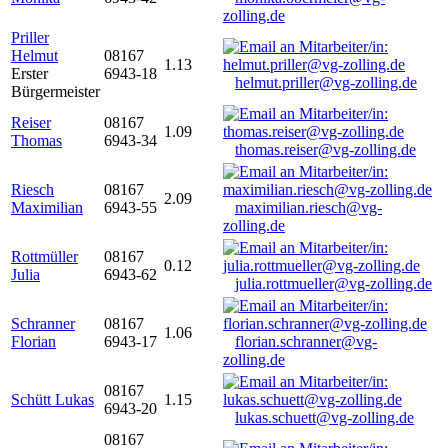
zolling.de
Priller
Helmut
08167
1.13
Erster
6943-18
helmut.priller@vg-zolling.de
Bürgermeister
Reiser
08167
1.09
Thomas
6943-34
thomas.reiser@vg-zolling.de
Riesch
08167
2.09
Maximilian
6943-55
maximilian.riesch@vg-
zolling.de
Rottmüller
08167
0.12
Julia
6943-62
julia.rottmueller@vg-zolling.de
Schranner
08167
1.06
Florian
6943-17
florian.schranner@vg-
zolling.de
08167
Schütt Lukas
1.15
6943-20
lukas.schuett@vg-zolling.de
08167