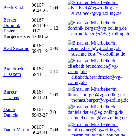
08167
Beck Silvia
1.04
6943-26
silvia.beck@vg-zolling.de
Berger
08167
Dominik
6943-46
1.12
Erster
0171
dominik.berger@vg-zolling.de
Bürgermeister
4788152
08167
Best Susanne
0.09
6943-19
susanne.best@vg-zolling.de
Brandmeier
08167
0.10
Elisabeth
6943-13
elisabeth.brandmeier@vg-
zolling.de
Burger
08167
1.09
Thomas
6943-21
thomas.burger@vg-zolling.de
Dauer
08167
2.01
Daniela
6943-27
daniela.dauer@vg-zolling.de
08167
Dauer Martin
0.04
6943-31
martin.dauer@vg-zolling.de