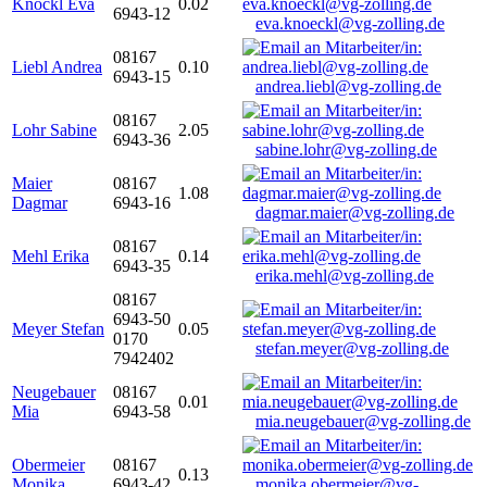
Knöckl Eva
0.02
6943-12
eva.knoeckl@vg-zolling.de
08167
Liebl Andrea
0.10
6943-15
andrea.liebl@vg-zolling.de
08167
Lohr Sabine
2.05
6943-36
sabine.lohr@vg-zolling.de
Maier
08167
1.08
Dagmar
6943-16
dagmar.maier@vg-zolling.de
08167
Mehl Erika
0.14
6943-35
erika.mehl@vg-zolling.de
08167
6943-50
Meyer Stefan
0.05
0170
stefan.meyer@vg-zolling.de
7942402
Neugebauer
08167
0.01
Mia
6943-58
mia.neugebauer@vg-zolling.de
Obermeier
08167
0.13
Monika
6943-42
monika.obermeier@vg-