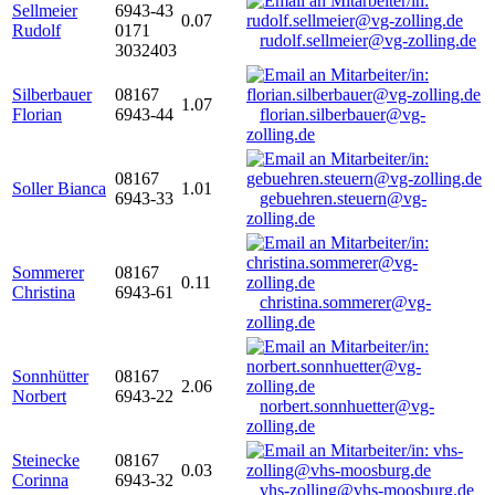
Sellmeier
6943-43
0.07
Rudolf
0171
rudolf.sellmeier@vg-zolling.de
3032403
Silberbauer
08167
1.07
Florian
6943-44
florian.silberbauer@vg-
zolling.de
08167
Soller Bianca
1.01
6943-33
gebuehren.steuern@vg-
zolling.de
Sommerer
08167
0.11
Christina
6943-61
christina.sommerer@vg-
zolling.de
Sonnhütter
08167
2.06
Norbert
6943-22
norbert.sonnhuetter@vg-
zolling.de
Steinecke
08167
0.03
Corinna
6943-32
vhs-zolling@vhs-moosburg.de