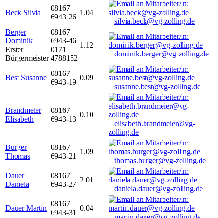
08167
Beck Silvia
1.04
6943-26
silvia.beck@vg-zolling.de
Berger
08167
Dominik
6943-46
1.12
Erster
0171
dominik.berger@vg-zolling.de
Bürgermeister
4788152
08167
Best Susanne
0.09
6943-19
susanne.best@vg-zolling.de
Brandmeier
08167
0.10
Elisabeth
6943-13
elisabeth.brandmeier@vg-
zolling.de
Burger
08167
1.09
Thomas
6943-21
thomas.burger@vg-zolling.de
Dauer
08167
2.01
Daniela
6943-27
daniela.dauer@vg-zolling.de
08167
Dauer Martin
0.04
6943-31
martin.dauer@vg-zolling.de