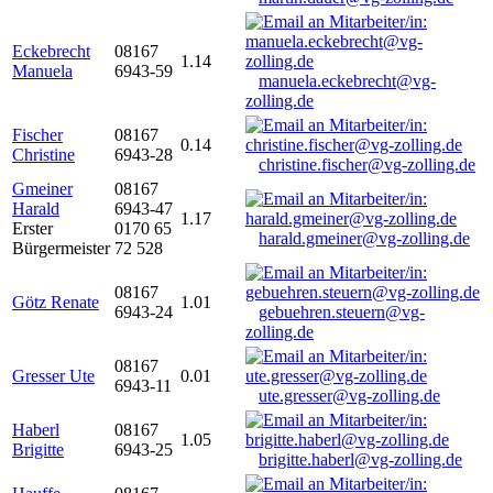
Eckebrecht
08167
1.14
Manuela
6943-59
manuela.eckebrecht@vg-
zolling.de
Fischer
08167
0.14
Christine
6943-28
christine.fischer@vg-zolling.de
Gmeiner
08167
Harald
6943-47
1.17
Erster
0170 65
harald.gmeiner@vg-zolling.de
Bürgermeister
72 528
08167
Götz Renate
1.01
6943-24
gebuehren.steuern@vg-
zolling.de
08167
Gresser Ute
0.01
6943-11
ute.gresser@vg-zolling.de
Haberl
08167
1.05
Brigitte
6943-25
brigitte.haberl@vg-zolling.de