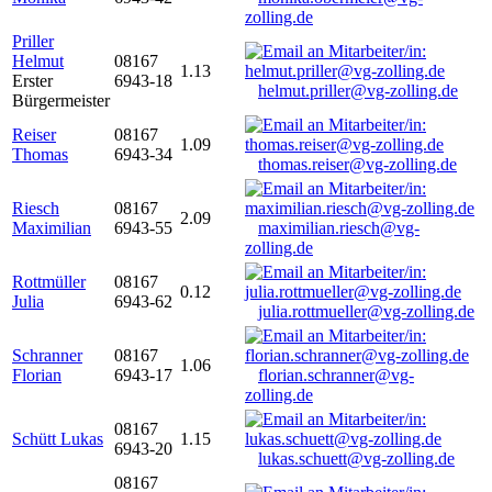
zolling.de
Priller
Helmut
08167
1.13
Erster
6943-18
helmut.priller@vg-zolling.de
Bürgermeister
Reiser
08167
1.09
Thomas
6943-34
thomas.reiser@vg-zolling.de
Riesch
08167
2.09
Maximilian
6943-55
maximilian.riesch@vg-
zolling.de
Rottmüller
08167
0.12
Julia
6943-62
julia.rottmueller@vg-zolling.de
Schranner
08167
1.06
Florian
6943-17
florian.schranner@vg-
zolling.de
08167
Schütt Lukas
1.15
6943-20
lukas.schuett@vg-zolling.de
08167