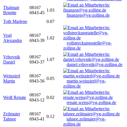
Thalmair
08167
1.03
Brigitte
6943-45
finanzen@vg-zolling.de
Toth Marlene
0.07
Vogl
08167
1.02
Alexandra
6943-39
vollstreckungsstelle@vg-
zolling.de
Vrhovnik
08167
1.07
Daniel
6943-37
daniel.vrhovnik@vg-zolling.de
Weinzierl
08167
0.05
Martin
6943-56
martin.weinzierl@vg-
zolling.de
08167
Weiß Renate
0.02
6943-12
renate.weiss@vg-zolling.de
Zeilmaier
08167
0.12
Tahnee
6943-41
tahnee.zeilmaier@vg-
zolling.de