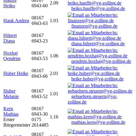
Hauffe
08167
2.09
Heiko
6943-60
heiko.hauffe@vg-zolling.de
08167
Hauk Andrea
1.03
6943-63
finanzen@vg-zolling.de
Hilpert
08167
Diana
6943-23
diana.hilpert@vg-zolling.de
Hoxhaj
08167
1.06
Qendrim
6943-53
qendrim.hoxhaj@vg-zolling.de
08167
Huber Heike
2.01
6943-66
heike.huber@vg-zolling.de
Huber
08167
1.01
Melanie
6943-52
gebuehren.steuern@vg-
zolling.de
Kern
08167
Mathias
6943-30
1.16
Erster
0175
mathias.kern@vg-zolling.de
Bürgermeister
2614485
08167