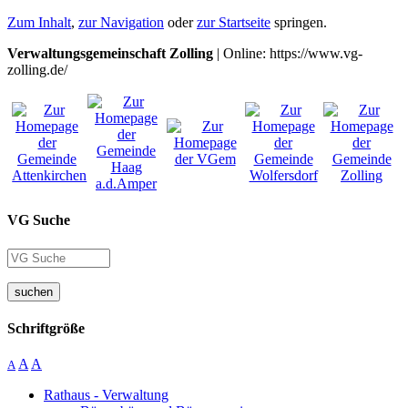
Zum Inhalt
,
zur Navigation
oder
zur Startseite
springen.
Verwaltungsgemeinschaft Zolling
| Online: https://www.vg-
zolling.de/
VG Suche
suchen
Schriftgröße
A
A
A
Rathaus - Verwaltung