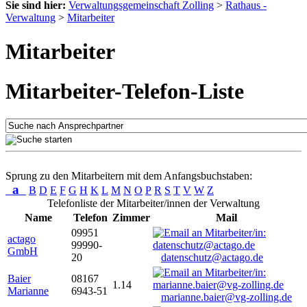
Sie sind hier:
Verwaltungsgemeinschaft Zolling
>
Rathaus -
Verwaltung
>
Mitarbeiter
Mitarbeiter
Mitarbeiter-Telefon-Liste
Sprung zu den Mitarbeitern mit dem Anfangsbuchstaben:
a
B
D
E
F
G
H
K
L
M
N
O
P
R
S
T
V
W
Z
Telefonliste der Mitarbeiter/innen der Verwaltung
Name
Telefon
Zimmer
Mail
09951
actago
99990-
GmbH
20
datenschutz@actago.de
Baier
08167
1.14
Marianne
6943-51
marianne.baier@vg-zolling.de