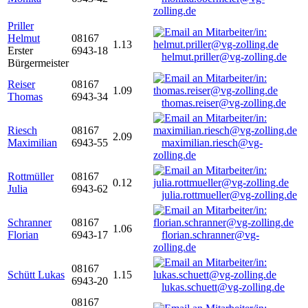
zolling.de
Priller
Helmut
08167
1.13
Erster
6943-18
helmut.priller@vg-zolling.de
Bürgermeister
Reiser
08167
1.09
Thomas
6943-34
thomas.reiser@vg-zolling.de
Riesch
08167
2.09
Maximilian
6943-55
maximilian.riesch@vg-
zolling.de
Rottmüller
08167
0.12
Julia
6943-62
julia.rottmueller@vg-zolling.de
Schranner
08167
1.06
Florian
6943-17
florian.schranner@vg-
zolling.de
08167
Schütt Lukas
1.15
6943-20
lukas.schuett@vg-zolling.de
08167