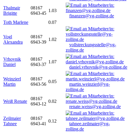
Thalmair
08167
1.03
Brigitte
6943-45
finanzen@vg-zolling.de
Toth Marlene
0.07
Vogl
08167
1.02
Alexandra
6943-39
vollstreckungsstelle@vg-
zolling.de
Vrhovnik
08167
1.07
Daniel
6943-37
daniel.vrhovnik@vg-zolling.de
Weinzierl
08167
0.05
Martin
6943-56
martin.weinzierl@vg-
zolling.de
08167
Weiß Renate
0.02
6943-12
renate.weiss@vg-zolling.de
Zeilmaier
08167
0.12
Tahnee
6943-41
tahnee.zeilmaier@vg-
zolling.de