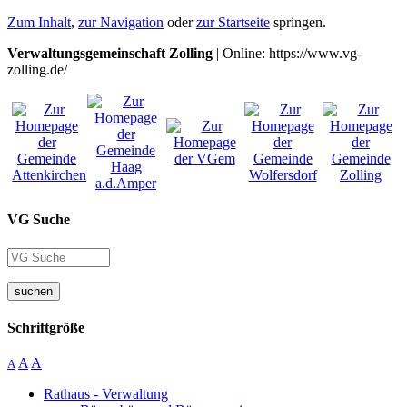
Zum Inhalt
,
zur Navigation
oder
zur Startseite
springen.
Verwaltungsgemeinschaft Zolling
| Online: https://www.vg-
zolling.de/
VG Suche
suchen
Schriftgröße
A
A
A
Rathaus - Verwaltung