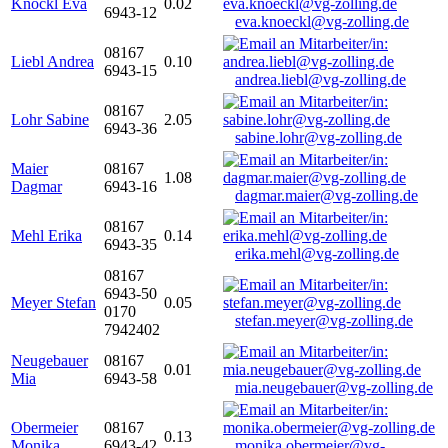
Knöckl Eva
0.02
6943-12
eva.knoeckl@vg-zolling.de
08167
Liebl Andrea
0.10
6943-15
andrea.liebl@vg-zolling.de
08167
Lohr Sabine
2.05
6943-36
sabine.lohr@vg-zolling.de
Maier
08167
1.08
Dagmar
6943-16
dagmar.maier@vg-zolling.de
08167
Mehl Erika
0.14
6943-35
erika.mehl@vg-zolling.de
08167
6943-50
Meyer Stefan
0.05
0170
stefan.meyer@vg-zolling.de
7942402
Neugebauer
08167
0.01
Mia
6943-58
mia.neugebauer@vg-zolling.de
Obermeier
08167
0.13
Monika
6943-42
monika.obermeier@vg-