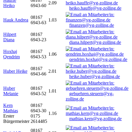
Hauffe
08167
2.09
Heiko
6943-60
heiko.hauffe@vg-zolling.de
08167
Hauk Andrea
1.03
6943-63
finanzen@vg-zolling.de
Hilpert
08167
Diana
6943-23
diana.hilpert@vg-zolling.de
Hoxhaj
08167
1.06
Qendrim
6943-53
qendrim.hoxhaj@vg-zolling.de
08167
Huber Heike
2.01
6943-66
heike.huber@vg-zolling.de
Huber
08167
1.01
Melanie
6943-52
gebuehren.steuern@vg-
zolling.de
Kern
08167
Mathias
6943-30
1.16
Erster
0175
mathias.kern@vg-zolling.de
Bürgermeister
2614485
08167