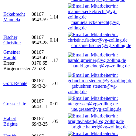
Eckebrecht
08167
1.14
Manuela
6943-59
manuela.eckebrecht@vg-
zolling.de
Fischer
08167
0.14
Christine
6943-28
christine.fischer@vg-zolling.de
Gmeiner
08167
Harald
6943-47
1.17
Erster
0170 65
harald.gmeiner@vg-zolling.de
Bürgermeister
72 528
08167
Götz Renate
1.01
6943-24
gebuehren.steuern@vg-
zolling.de
08167
Gresser Ute
0.01
6943-11
ute.gresser@vg-zolling.de
Haberl
08167
1.05
Brigitte
6943-25
brigitte.haberl@vg-zolling.de