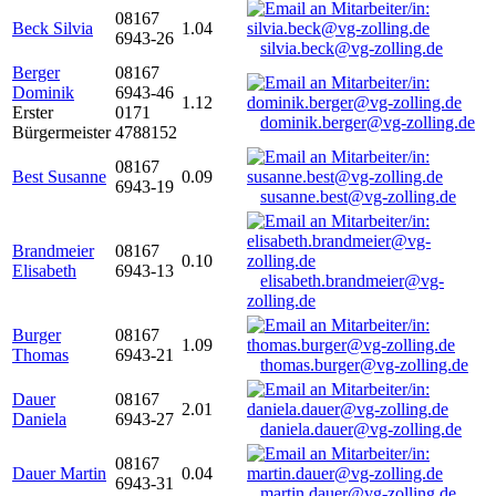
08167
Beck Silvia
1.04
6943-26
silvia.beck@vg-zolling.de
Berger
08167
Dominik
6943-46
1.12
Erster
0171
dominik.berger@vg-zolling.de
Bürgermeister
4788152
08167
Best Susanne
0.09
6943-19
susanne.best@vg-zolling.de
Brandmeier
08167
0.10
Elisabeth
6943-13
elisabeth.brandmeier@vg-
zolling.de
Burger
08167
1.09
Thomas
6943-21
thomas.burger@vg-zolling.de
Dauer
08167
2.01
Daniela
6943-27
daniela.dauer@vg-zolling.de
08167
Dauer Martin
0.04
6943-31
martin.dauer@vg-zolling.de