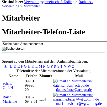
Sie sind hier:
Verwaltungsgemeinschaft Zolling
>
Rathaus -
Verwaltung
>
Mitarbeiter
Mitarbeiter
Mitarbeiter-Telefon-Liste
Sprung zu den Mitarbeitern mit dem Anfangsbuchstaben:
a
B
D
E
F
G
H
K
L
M
N
O
P
R
S
T
V
W
Z
Telefonliste der Mitarbeiter/innen der Verwaltung
Name
Telefon
Zimmer
Mail
09951
actago
99990-
GmbH
20
datenschutz@actago.de
Baier
08167
1.14
Marianne
6943-51
marianne.baier@vg-zolling.de