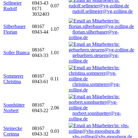
Sellmeier
6943-43
0.07
Rudolf
0171
rudolf.sellmeier@vg-zolling.de
3032403
Silberbauer
08167
1.07
Florian
6943-44
florian.silberbauer@vg-
zolling.de
08167
Soller Bianca
1.01
6943-33
gebuehren.steuern@vg-
zolling.de
Sommerer
08167
0.11
Christina
6943-61
christina.sommerer@vg-
zolling.de
Sonnhütter
08167
2.06
Norbert
6943-22
norbert.sonnhuetter@vg-
zolling.de
Steinecke
08167
0.03
Corinna
6943-32
vhs-zolling@vhs-moosburg.de