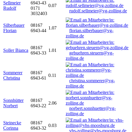
Sellmeier
6943-43
0.07
Rudolf
0171
rudolf.sellmeier@vg-zolling.de
3032403
Silberbauer
08167
1.07
Florian
6943-44
florian.silberbauer@vg-
zolling.de
08167
Soller Bianca
1.01
6943-33
gebuehren.steuern@vg-
zolling.de
Sommerer
08167
0.11
Christina
6943-61
christina.sommerer@vg-
zolling.de
Sonnhütter
08167
2.06
Norbert
6943-22
norbert.sonnhuetter@vg-
zolling.de
Steinecke
08167
0.03
Corinna
6943-32
vhs-zolling@vhs-moosburg.de