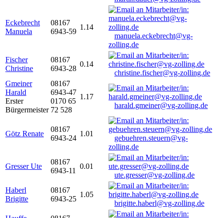
Eckebrecht
08167
1.14
Manuela
6943-59
manuela.eckebrecht@vg-
zolling.de
Fischer
08167
0.14
Christine
6943-28
christine.fischer@vg-zolling.de
Gmeiner
08167
Harald
6943-47
1.17
Erster
0170 65
harald.gmeiner@vg-zolling.de
Bürgermeister
72 528
08167
Götz Renate
1.01
6943-24
gebuehren.steuern@vg-
zolling.de
08167
Gresser Ute
0.01
6943-11
ute.gresser@vg-zolling.de
Haberl
08167
1.05
Brigitte
6943-25
brigitte.haberl@vg-zolling.de