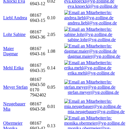
Knöckl Eva
0.02
6943-12
eva.knoeckl@vg-zolling.de
08167
Liebl Andrea
0.10
6943-15
andrea.liebl@vg-zolling.de
08167
Lohr Sabine
2.05
6943-36
sabine.lohr@vg-zolling.de
Maier
08167
1.08
Dagmar
6943-16
dagmar.maier@vg-zolling.de
08167
Mehl Erika
0.14
6943-35
erika.mehl@vg-zolling.de
08167
6943-50
Meyer Stefan
0.05
0170
stefan.meyer@vg-zolling.de
7942402
Neugebauer
08167
0.01
Mia
6943-58
mia.neugebauer@vg-zolling.de
Obermeier
08167
0.13
Monika
6943-42
monika.obermeier@vg-