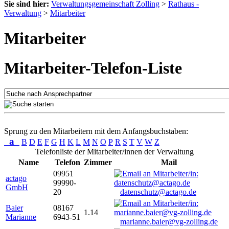
Sie sind hier:
Verwaltungsgemeinschaft Zolling
>
Rathaus -
Verwaltung
>
Mitarbeiter
Mitarbeiter
Mitarbeiter-Telefon-Liste
Sprung zu den Mitarbeitern mit dem Anfangsbuchstaben:
a
B
D
E
F
G
H
K
L
M
N
O
P
R
S
T
V
W
Z
Telefonliste der Mitarbeiter/innen der Verwaltung
Name
Telefon
Zimmer
Mail
09951
actago
99990-
GmbH
20
datenschutz@actago.de
Baier
08167
1.14
Marianne
6943-51
marianne.baier@vg-zolling.de