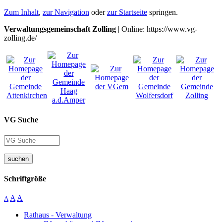
Zum Inhalt
,
zur Navigation
oder
zur Startseite
springen.
Verwaltungsgemeinschaft Zolling
| Online: https://www.vg-
zolling.de/
VG Suche
suchen
Schriftgröße
A
A
A
Rathaus - Verwaltung