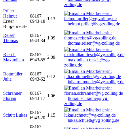
zolling.de
Priller
Helmut
08167
1.13
Erster
6943-18
helmut.priller@vg-zolling.de
Bürgermeister
Reiser
08167
1.09
Thomas
6943-34
thomas.reiser@vg-zolling.de
Riesch
08167
2.09
Maximilian
6943-55
maximilian.riesch@vg-
zolling.de
Rottmüller
08167
0.12
Julia
6943-62
julia.rottmueller@vg-zolling.de
Schranner
08167
1.06
Florian
6943-17
florian.schranner@vg-
zolling.de
08167
Schütt Lukas
1.15
6943-20
lukas.schuett@vg-zolling.de
08167