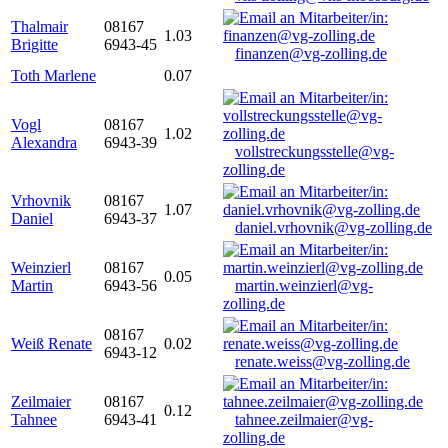
Thalmair
08167
1.03
Brigitte
6943-45
finanzen@vg-zolling.de
Toth Marlene
0.07
Vogl
08167
1.02
Alexandra
6943-39
vollstreckungsstelle@vg-
zolling.de
Vrhovnik
08167
1.07
Daniel
6943-37
daniel.vrhovnik@vg-zolling.de
Weinzierl
08167
0.05
Martin
6943-56
martin.weinzierl@vg-
zolling.de
08167
Weiß Renate
0.02
6943-12
renate.weiss@vg-zolling.de
Zeilmaier
08167
0.12
Tahnee
6943-41
tahnee.zeilmaier@vg-
zolling.de