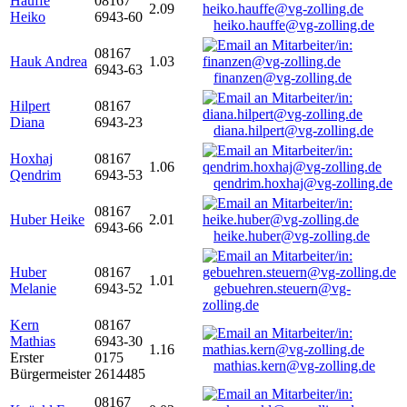
Hauffe
08167
2.09
Heiko
6943-60
heiko.hauffe@vg-zolling.de
08167
Hauk Andrea
1.03
6943-63
finanzen@vg-zolling.de
Hilpert
08167
Diana
6943-23
diana.hilpert@vg-zolling.de
Hoxhaj
08167
1.06
Qendrim
6943-53
qendrim.hoxhaj@vg-zolling.de
08167
Huber Heike
2.01
6943-66
heike.huber@vg-zolling.de
Huber
08167
1.01
Melanie
6943-52
gebuehren.steuern@vg-
zolling.de
Kern
08167
Mathias
6943-30
1.16
Erster
0175
mathias.kern@vg-zolling.de
Bürgermeister
2614485
08167