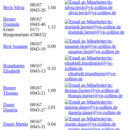
08167
Beck Silvia
1.04
6943-26
silvia.beck@vg-zolling.de
Berger
08167
Dominik
6943-46
1.12
Erster
0171
dominik.berger@vg-zolling.de
Bürgermeister
4788152
08167
Best Susanne
0.09
6943-19
susanne.best@vg-zolling.de
Brandmeier
08167
0.10
Elisabeth
6943-13
elisabeth.brandmeier@vg-
zolling.de
Burger
08167
1.09
Thomas
6943-21
thomas.burger@vg-zolling.de
Dauer
08167
2.01
Daniela
6943-27
daniela.dauer@vg-zolling.de
08167
Dauer Martin
0.04
6943-31
martin.dauer@vg-zolling.de