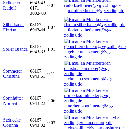
Sellmeier
6943-43
0.07
Rudolf
0171
rudolf.sellmeier@vg-zolling.de
3032403
Silberbauer
08167
1.07
Florian
6943-44
florian.silberbauer@vg-
zolling.de
08167
Soller Bianca
1.01
6943-33
gebuehren.steuern@vg-
zolling.de
Sommerer
08167
0.11
Christina
6943-61
christina.sommerer@vg-
zolling.de
Sonnhütter
08167
2.06
Norbert
6943-22
norbert.sonnhuetter@vg-
zolling.de
Steinecke
08167
0.03
Corinna
6943-32
vhs-zolling@vhs-moosburg.de