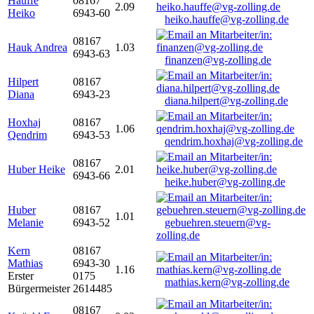
Hauffe
08167
2.09
Heiko
6943-60
heiko.hauffe@vg-zolling.de
08167
Hauk Andrea
1.03
6943-63
finanzen@vg-zolling.de
Hilpert
08167
Diana
6943-23
diana.hilpert@vg-zolling.de
Hoxhaj
08167
1.06
Qendrim
6943-53
qendrim.hoxhaj@vg-zolling.de
08167
Huber Heike
2.01
6943-66
heike.huber@vg-zolling.de
Huber
08167
1.01
Melanie
6943-52
gebuehren.steuern@vg-
zolling.de
Kern
08167
Mathias
6943-30
1.16
Erster
0175
mathias.kern@vg-zolling.de
Bürgermeister
2614485
08167