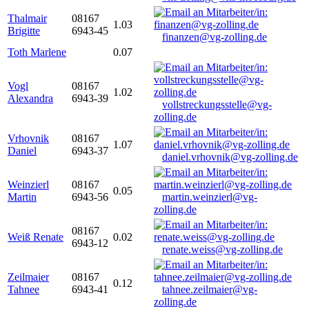
Thalmair
08167
1.03
Brigitte
6943-45
finanzen@vg-zolling.de
Toth Marlene
0.07
Vogl
08167
1.02
Alexandra
6943-39
vollstreckungsstelle@vg-
zolling.de
Vrhovnik
08167
1.07
Daniel
6943-37
daniel.vrhovnik@vg-zolling.de
Weinzierl
08167
0.05
Martin
6943-56
martin.weinzierl@vg-
zolling.de
08167
Weiß Renate
0.02
6943-12
renate.weiss@vg-zolling.de
Zeilmaier
08167
0.12
Tahnee
6943-41
tahnee.zeilmaier@vg-
zolling.de