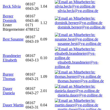
08167
Beck Silvia
1.04
6943-26
silvia.beck@vg-zolling.de
Berger
08167
Dominik
6943-46
1.12
Erster
0171
dominik.berger@vg-zolling.de
Bürgermeister
4788152
08167
Best Susanne
0.09
6943-19
susanne.best@vg-zolling.de
Brandmeier
08167
0.10
Elisabeth
6943-13
elisabeth.brandmeier@vg-
zolling.de
Burger
08167
1.09
Thomas
6943-21
thomas.burger@vg-zolling.de
Dauer
08167
2.01
Daniela
6943-27
daniela.dauer@vg-zolling.de
08167
Dauer Martin
0.04
6943-31
martin.dauer@vg-zolling.de