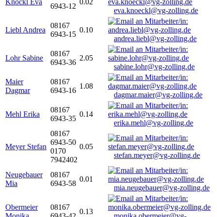
Knöckl Eva
0.02
6943-12
eva.knoeckl@vg-zolling.de
08167
Liebl Andrea
0.10
6943-15
andrea.liebl@vg-zolling.de
08167
Lohr Sabine
2.05
6943-36
sabine.lohr@vg-zolling.de
Maier
08167
1.08
Dagmar
6943-16
dagmar.maier@vg-zolling.de
08167
Mehl Erika
0.14
6943-35
erika.mehl@vg-zolling.de
08167
6943-50
Meyer Stefan
0.05
0170
stefan.meyer@vg-zolling.de
7942402
Neugebauer
08167
0.01
Mia
6943-58
mia.neugebauer@vg-zolling.de
Obermeier
08167
0.13
Monika
6943-42
monika.obermeier@vg-