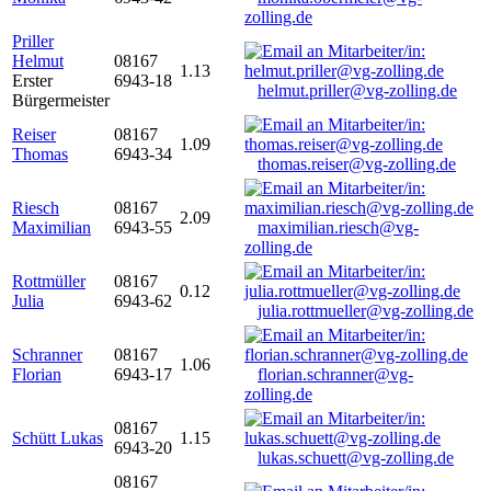
zolling.de
Priller
Helmut
08167
1.13
Erster
6943-18
helmut.priller@vg-zolling.de
Bürgermeister
Reiser
08167
1.09
Thomas
6943-34
thomas.reiser@vg-zolling.de
Riesch
08167
2.09
Maximilian
6943-55
maximilian.riesch@vg-
zolling.de
Rottmüller
08167
0.12
Julia
6943-62
julia.rottmueller@vg-zolling.de
Schranner
08167
1.06
Florian
6943-17
florian.schranner@vg-
zolling.de
08167
Schütt Lukas
1.15
6943-20
lukas.schuett@vg-zolling.de
08167