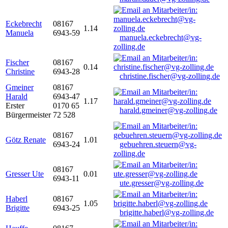
Eckebrecht
08167
1.14
Manuela
6943-59
manuela.eckebrecht@vg-
zolling.de
Fischer
08167
0.14
Christine
6943-28
christine.fischer@vg-zolling.de
Gmeiner
08167
Harald
6943-47
1.17
Erster
0170 65
harald.gmeiner@vg-zolling.de
Bürgermeister
72 528
08167
Götz Renate
1.01
6943-24
gebuehren.steuern@vg-
zolling.de
08167
Gresser Ute
0.01
6943-11
ute.gresser@vg-zolling.de
Haberl
08167
1.05
Brigitte
6943-25
brigitte.haberl@vg-zolling.de