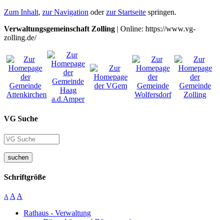
Zum Inhalt
,
zur Navigation
oder
zur Startseite
springen.
Verwaltungsgemeinschaft Zolling
| Online: https://www.vg-
zolling.de/
VG Suche
suchen
Schriftgröße
A
A
A
Rathaus - Verwaltung