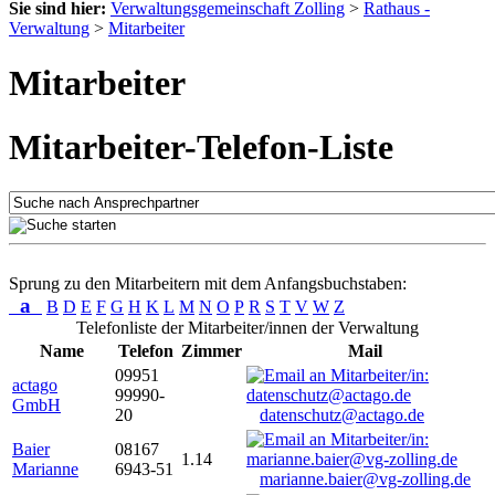
Sie sind hier:
Verwaltungsgemeinschaft Zolling
>
Rathaus -
Verwaltung
>
Mitarbeiter
Mitarbeiter
Mitarbeiter-Telefon-Liste
Sprung zu den Mitarbeitern mit dem Anfangsbuchstaben:
a
B
D
E
F
G
H
K
L
M
N
O
P
R
S
T
V
W
Z
Telefonliste der Mitarbeiter/innen der Verwaltung
Name
Telefon
Zimmer
Mail
09951
actago
99990-
GmbH
20
datenschutz@actago.de
Baier
08167
1.14
Marianne
6943-51
marianne.baier@vg-zolling.de