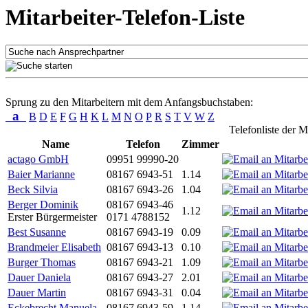
Mitarbeiter-Telefon-Liste
Sprung zu den Mitarbeitern mit dem Anfangsbuchstaben:
a
B
D
E
F
G
H
K
L
M
N
O
P
R
S
T
V
W
Z
Telefonliste der M
Name
Telefon
Zimmer
actago GmbH
09951 99990-20
Baier Marianne
08167 6943-51
1.14
Beck Silvia
08167 6943-26
1.04
Berger Dominik
08167 6943-46
1.12
Erster Bürgermeister
0171 4788152
Best Susanne
08167 6943-19
0.09
Brandmeier Elisabeth
08167 6943-13
0.10
Burger Thomas
08167 6943-21
1.09
Dauer Daniela
08167 6943-27
2.01
Dauer Martin
08167 6943-31
0.04
Eckebrecht Manuela
08167 6943-59
1.14