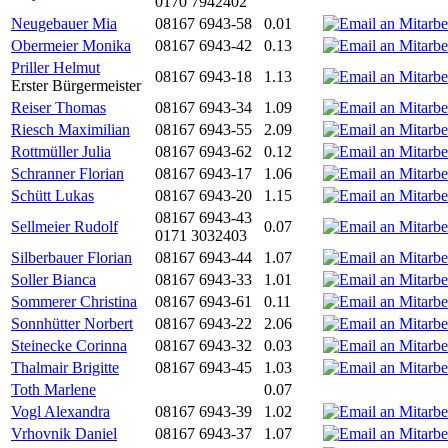
0170 7942402
Neugebauer Mia
08167 6943-58
0.01
Obermeier Monika
08167 6943-42
0.13
Priller Helmut
08167 6943-18
1.13
Erster Bürgermeister
Reiser Thomas
08167 6943-34
1.09
Riesch Maximilian
08167 6943-55
2.09
Rottmüller Julia
08167 6943-62
0.12
Schranner Florian
08167 6943-17
1.06
Schütt Lukas
08167 6943-20
1.15
08167 6943-43
Sellmeier Rudolf
0.07
0171 3032403
Silberbauer Florian
08167 6943-44
1.07
Soller Bianca
08167 6943-33
1.01
Sommerer Christina
08167 6943-61
0.11
Sonnhütter Norbert
08167 6943-22
2.06
Steinecke Corinna
08167 6943-32
0.03
Thalmair Brigitte
08167 6943-45
1.03
Toth Marlene
0.07
Vogl Alexandra
08167 6943-39
1.02
Vrhovnik Daniel
08167 6943-37
1.07