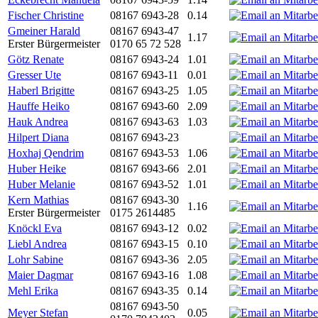
Fischer Christine
08167 6943-28
0.14
Gmeiner Harald
08167 6943-47
1.17
Erster Bürgermeister
0170 65 72 528
Götz Renate
08167 6943-24
1.01
Gresser Ute
08167 6943-11
0.01
Haberl Brigitte
08167 6943-25
1.05
Hauffe Heiko
08167 6943-60
2.09
Hauk Andrea
08167 6943-63
1.03
Hilpert Diana
08167 6943-23
Hoxhaj Qendrim
08167 6943-53
1.06
Huber Heike
08167 6943-66
2.01
Huber Melanie
08167 6943-52
1.01
Kern Mathias
08167 6943-30
1.16
Erster Bürgermeister
0175 2614485
Knöckl Eva
08167 6943-12
0.02
Liebl Andrea
08167 6943-15
0.10
Lohr Sabine
08167 6943-36
2.05
Maier Dagmar
08167 6943-16
1.08
Mehl Erika
08167 6943-35
0.14
08167 6943-50
Meyer Stefan
0.05