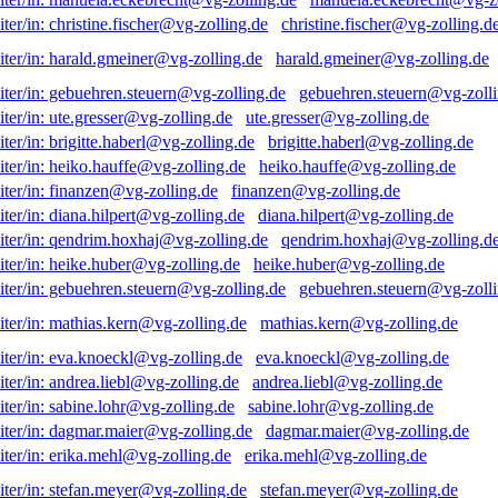
christine.fischer@vg-zolling.d
harald.gmeiner@vg-zolling.de
gebuehren.steuern@vg-zolli
ute.gresser@vg-zolling.de
brigitte.haberl@vg-zolling.de
heiko.hauffe@vg-zolling.de
finanzen@vg-zolling.de
diana.hilpert@vg-zolling.de
qendrim.hoxhaj@vg-zolling.d
heike.huber@vg-zolling.de
gebuehren.steuern@vg-zolli
mathias.kern@vg-zolling.de
eva.knoeckl@vg-zolling.de
andrea.liebl@vg-zolling.de
sabine.lohr@vg-zolling.de
dagmar.maier@vg-zolling.de
erika.mehl@vg-zolling.de
stefan.meyer@vg-zolling.de