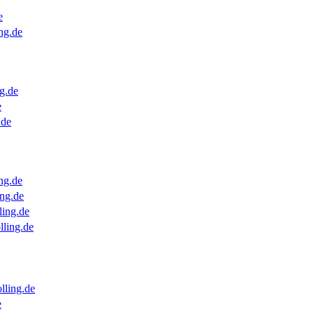
e
ng.de
g.de
e
.de
ng.de
ng.de
ling.de
lling.de
lling.de
e