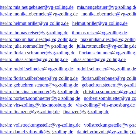
mia.neugebauer@vg-zolling.d
monika.obermeier@vg-zolli
helmut.priller@vg-zolling.de
thomas.reiser@vg-zolling.de
maximilian.riesch@vg-zollin
julia.rottmueller@vg-zolling.d
florian.schranner@vg-zolling
lukas.schuett@vg-zolling.de
rudolf.sellmeier@vg-zolling.de
florian.silberbauer@vg-zolli
gebuehren.steuern@vg-zolli
christina.sommerer@vg-zol
norbert.sonnhuetter@vg-zo
vhs-zolling@vhs-moosburg.de
finanzen@vg-zolling.de
vollstreckungsstelle@vg-zo
daniel.vrhovnik@vg-zolling.d