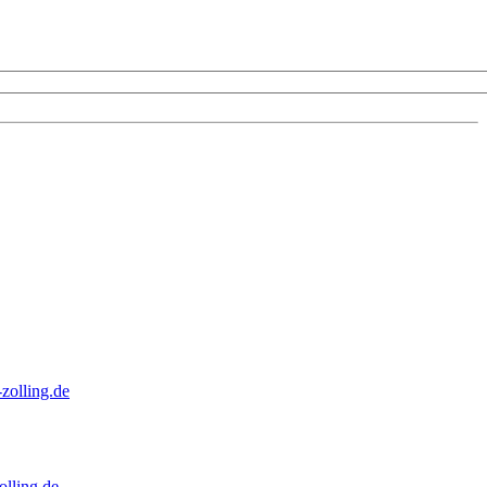
zolling.de
lling.de