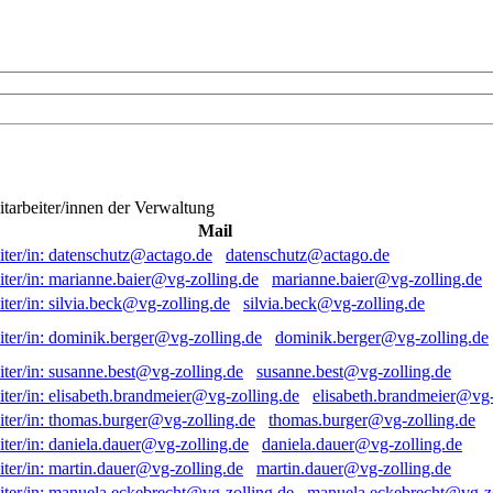
itarbeiter/innen der Verwaltung
Mail
datenschutz@actago.de
marianne.baier@vg-zolling.de
silvia.beck@vg-zolling.de
dominik.berger@vg-zolling.de
susanne.best@vg-zolling.de
elisabeth.brandmeier@vg-
thomas.burger@vg-zolling.de
daniela.dauer@vg-zolling.de
martin.dauer@vg-zolling.de
manuela.eckebrecht@vg-zo