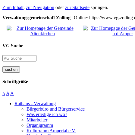
Zum Inhalt
,
zur Navigation
oder
zur Startseite
springen.
Verwaltungsgemeinschaft Zolling
| Online: https://www.vg-zolling.
VG Suche
suchen
Schriftgröße
A
A
A
Rathaus - Verwaltung
Bürgerbüro und Bürgerservice
Was erledige ich wo?
Mitarbeiter
Organigramm
Kulturraum Ampertal e.V.