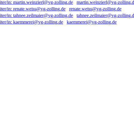
martin.weinzierl@vg-zolling.
renate.weiss@vg-zolling.de
tahnee.zeilmaier@vg-zolling.
kaemmerei@vg-zolling.de