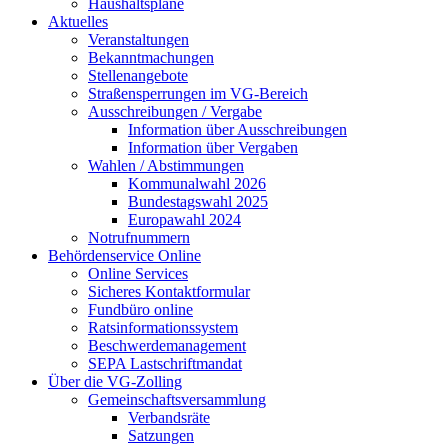
Haushaltspläne
Aktuelles
Veranstaltungen
Bekanntmachungen
Stellenangebote
Straßensperrungen im VG-Bereich
Ausschreibungen / Vergabe
Information über Ausschreibungen
Information über Vergaben
Wahlen / Abstimmungen
Kommunalwahl 2026
Bundestagswahl 2025
Europawahl 2024
Notrufnummern
Behördenservice Online
Online Services
Sicheres Kontaktformular
Fundbüro online
Ratsinformationssystem
Beschwerdemanagement
SEPA Lastschriftmandat
Über die VG-Zolling
Gemeinschaftsversammlung
Verbandsräte
Satzungen