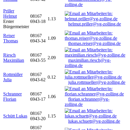
zolling.de
Priller
Helmut
08167
1.13
Erster
6943-18
helmut.priller@vg-zolling.de
Bürgermeister
Reiser
08167
1.09
Thomas
6943-34
thomas.reiser@vg-zolling.de
Riesch
08167
2.09
Maximilian
6943-55
maximilian.riesch@vg-
zolling.de
Rottmüller
08167
0.12
Julia
6943-62
julia.rottmueller@vg-zolling.de
Schranner
08167
1.06
Florian
6943-17
florian.schranner@vg-
zolling.de
08167
Schütt Lukas
1.15
6943-20
lukas.schuett@vg-zolling.de
08167