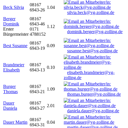
08167
Beck Silvia
1.04
6943-26
silvia.beck@vg-zolling.de
Berger
08167
Dominik
6943-46
1.12
Erster
0171
dominik.berger@vg-zolling.de
Bürgermeister
4788152
08167
Best Susanne
0.09
6943-19
susanne.best@vg-zolling.de
Brandmeier
08167
0.10
Elisabeth
6943-13
elisabeth.brandmeier@vg-
zolling.de
Burger
08167
1.09
Thomas
6943-21
thomas.burger@vg-zolling.de
Dauer
08167
2.01
Daniela
6943-27
daniela.dauer@vg-zolling.de
08167
Dauer Martin
0.04
6943-31
martin.dauer@vg-zolling.de