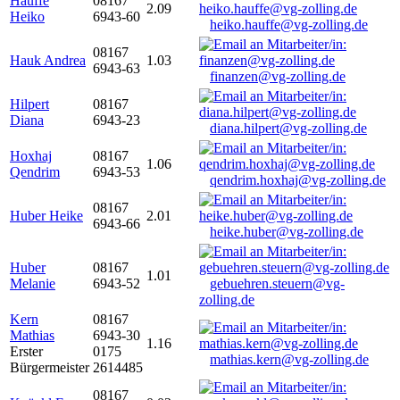
Hauffe
08167
2.09
Heiko
6943-60
heiko.hauffe@vg-zolling.de
08167
Hauk Andrea
1.03
6943-63
finanzen@vg-zolling.de
Hilpert
08167
Diana
6943-23
diana.hilpert@vg-zolling.de
Hoxhaj
08167
1.06
Qendrim
6943-53
qendrim.hoxhaj@vg-zolling.de
08167
Huber Heike
2.01
6943-66
heike.huber@vg-zolling.de
Huber
08167
1.01
Melanie
6943-52
gebuehren.steuern@vg-
zolling.de
Kern
08167
Mathias
6943-30
1.16
Erster
0175
mathias.kern@vg-zolling.de
Bürgermeister
2614485
08167