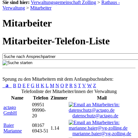
Sie sind hier:
Verwaltungsgemeinschaft Zolling
>
Rathaus -
Verwaltung
>
Mitarbeiter
Mitarbeiter
Mitarbeiter-Telefon-Liste
Sprung zu den Mitarbeitern mit dem Anfangsbuchstaben:
a
B
D
E
F
G
H
K
L
M
N
O
P
R
S
T
V
W
Z
Telefonliste der Mitarbeiter/innen der Verwaltung
Name
Telefon
Zimmer
Mail
09951
actago
99990-
GmbH
20
datenschutz@actago.de
Baier
08167
1.14
Marianne
6943-51
marianne.baier@vg-zolling.de