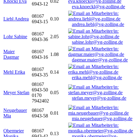
Knöckl Eva
0.02
6943-12
eva.knoeckl@vg-zolling.de
08167
Liebl Andrea
0.10
6943-15
andrea.liebl@vg-zolling.de
08167
Lohr Sabine
2.05
6943-36
sabine.lohr@vg-zolling.de
Maier
08167
1.08
Dagmar
6943-16
dagmar.maier@vg-zolling.de
08167
Mehl Erika
0.14
6943-35
erika.mehl@vg-zolling.de
08167
6943-50
Meyer Stefan
0.05
0170
stefan.meyer@vg-zolling.de
7942402
Neugebauer
08167
0.01
Mia
6943-58
mia.neugebauer@vg-zolling.de
Obermeier
08167
0.13
Monika
6943-42
monika.obermeier@vg-