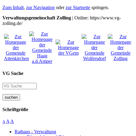
Zum Inhalt
,
zur Navigation
oder
zur Startseite
springen.
Verwaltungsgemeinschaft Zolling
| Online: https://www.vg-
zolling.de/
VG Suche
suchen
Schriftgröße
A
A
A
Rathaus - Verwaltung