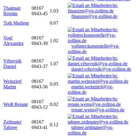
Thalmair
08167
1.03
Brigitte
6943-45
finanzen@vg-zolling.de
Toth Marlene
0.07
Vogl
08167
1.02
Alexandra
6943-39
vollstreckungsstelle@vg-
zolling.de
Vrhovnik
08167
1.07
Daniel
6943-37
daniel.vrhovnik@vg-zolling.de
Weinzierl
08167
0.05
Martin
6943-56
martin.weinzierl@vg-
zolling.de
08167
Weiß Renate
0.02
6943-12
renate.weiss@vg-zolling.de
Zeilmaier
08167
0.12
Tahnee
6943-41
tahnee.zeilmaier@vg-
zolling.de