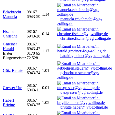
Eckebrecht
08167
1.14
Manuela
6943-59
manuela.eckebrecht@vg-
zolling.de
Fischer
08167
0.14
Christine
6943-28
christine.fischer@vg-zolling.de
Gmeiner
08167
Harald
6943-47
1.17
Erster
0170 65
harald.gmeiner@vg-zolling.de
Bürgermeister
72 528
08167
Götz Renate
1.01
6943-24
gebuehren.steuern@vg-
zolling.de
08167
Gresser Ute
0.01
6943-11
ute.gresser@vg-zolling.de
Haberl
08167
1.05
Brigitte
6943-25
brigitte.haberl@vg-zolling.de