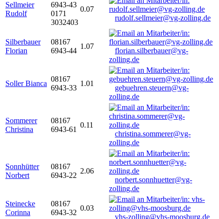
Sellmeier
6943-43
0.07
Rudolf
0171
rudolf.sellmeier@vg-zolling.de
3032403
Silberbauer
08167
1.07
Florian
6943-44
florian.silberbauer@vg-
zolling.de
08167
Soller Bianca
1.01
6943-33
gebuehren.steuern@vg-
zolling.de
Sommerer
08167
0.11
Christina
6943-61
christina.sommerer@vg-
zolling.de
Sonnhütter
08167
2.06
Norbert
6943-22
norbert.sonnhuetter@vg-
zolling.de
Steinecke
08167
0.03
Corinna
6943-32
vhs-zolling@vhs-moosburg.de