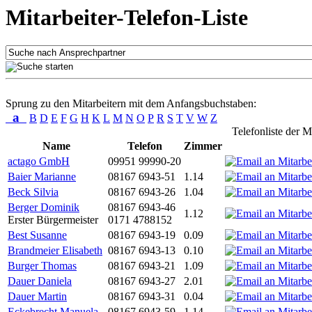
Mitarbeiter-Telefon-Liste
Sprung zu den Mitarbeitern mit dem Anfangsbuchstaben:
a
B
D
E
F
G
H
K
L
M
N
O
P
R
S
T
V
W
Z
Telefonliste der M
Name
Telefon
Zimmer
actago GmbH
09951 99990-20
Baier Marianne
08167 6943-51
1.14
Beck Silvia
08167 6943-26
1.04
Berger Dominik
08167 6943-46
1.12
Erster Bürgermeister
0171 4788152
Best Susanne
08167 6943-19
0.09
Brandmeier Elisabeth
08167 6943-13
0.10
Burger Thomas
08167 6943-21
1.09
Dauer Daniela
08167 6943-27
2.01
Dauer Martin
08167 6943-31
0.04
Eckebrecht Manuela
08167 6943-59
1.14