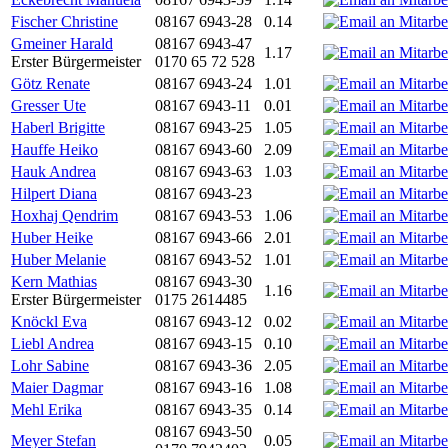
Fischer Christine
08167 6943-28
0.14
Gmeiner Harald
08167 6943-47
1.17
Erster Bürgermeister
0170 65 72 528
Götz Renate
08167 6943-24
1.01
Gresser Ute
08167 6943-11
0.01
Haberl Brigitte
08167 6943-25
1.05
Hauffe Heiko
08167 6943-60
2.09
Hauk Andrea
08167 6943-63
1.03
Hilpert Diana
08167 6943-23
Hoxhaj Qendrim
08167 6943-53
1.06
Huber Heike
08167 6943-66
2.01
Huber Melanie
08167 6943-52
1.01
Kern Mathias
08167 6943-30
1.16
Erster Bürgermeister
0175 2614485
Knöckl Eva
08167 6943-12
0.02
Liebl Andrea
08167 6943-15
0.10
Lohr Sabine
08167 6943-36
2.05
Maier Dagmar
08167 6943-16
1.08
Mehl Erika
08167 6943-35
0.14
08167 6943-50
Meyer Stefan
0.05