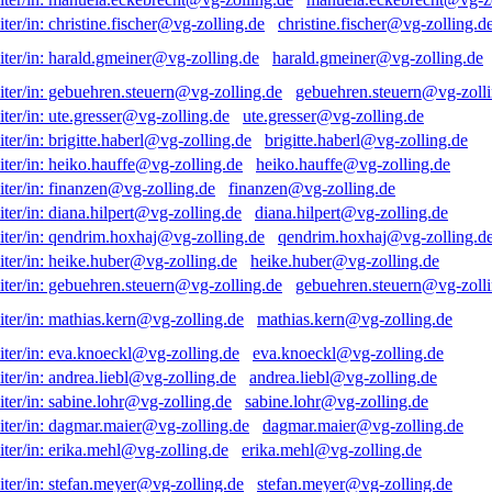
christine.fischer@vg-zolling.d
harald.gmeiner@vg-zolling.de
gebuehren.steuern@vg-zolli
ute.gresser@vg-zolling.de
brigitte.haberl@vg-zolling.de
heiko.hauffe@vg-zolling.de
finanzen@vg-zolling.de
diana.hilpert@vg-zolling.de
qendrim.hoxhaj@vg-zolling.d
heike.huber@vg-zolling.de
gebuehren.steuern@vg-zolli
mathias.kern@vg-zolling.de
eva.knoeckl@vg-zolling.de
andrea.liebl@vg-zolling.de
sabine.lohr@vg-zolling.de
dagmar.maier@vg-zolling.de
erika.mehl@vg-zolling.de
stefan.meyer@vg-zolling.de