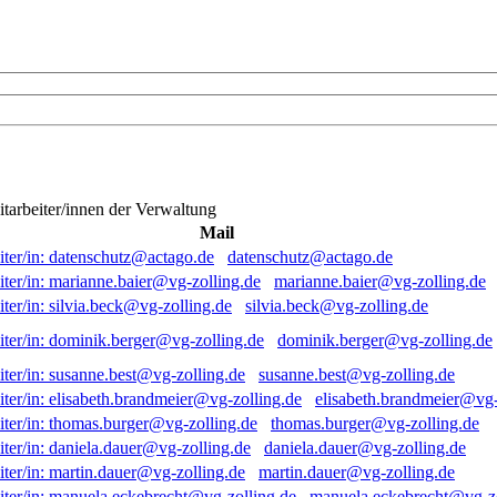
itarbeiter/innen der Verwaltung
Mail
datenschutz@actago.de
marianne.baier@vg-zolling.de
silvia.beck@vg-zolling.de
dominik.berger@vg-zolling.de
susanne.best@vg-zolling.de
elisabeth.brandmeier@vg-
thomas.burger@vg-zolling.de
daniela.dauer@vg-zolling.de
martin.dauer@vg-zolling.de
manuela.eckebrecht@vg-zo