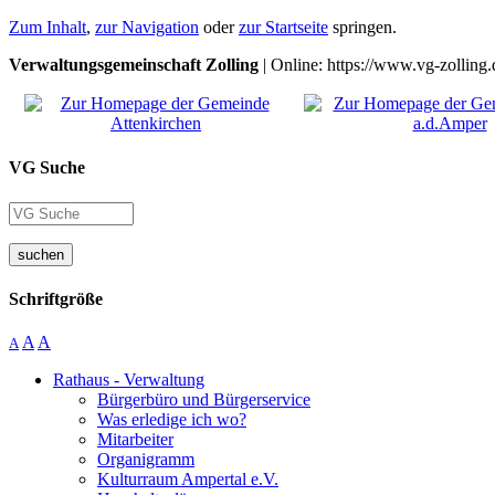
Zum Inhalt
,
zur Navigation
oder
zur Startseite
springen.
Verwaltungsgemeinschaft Zolling
| Online: https://www.vg-zolling.
VG Suche
suchen
Schriftgröße
A
A
A
Rathaus - Verwaltung
Bürgerbüro und Bürgerservice
Was erledige ich wo?
Mitarbeiter
Organigramm
Kulturraum Ampertal e.V.