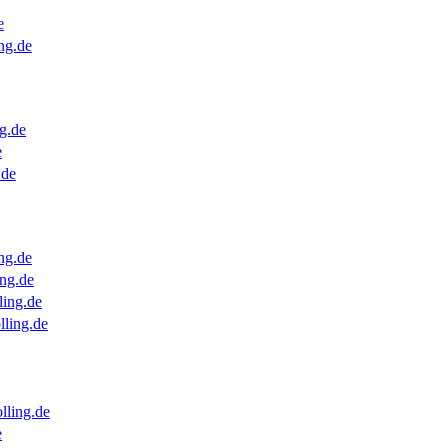
e
ng.de
g.de
e
.de
ng.de
ng.de
ling.de
lling.de
lling.de
e