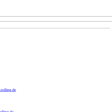
zolling.de
lling.de