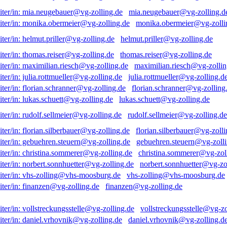
mia.neugebauer@vg-zolling.d
monika.obermeier@vg-zolli
helmut.priller@vg-zolling.de
thomas.reiser@vg-zolling.de
maximilian.riesch@vg-zollin
julia.rottmueller@vg-zolling.d
florian.schranner@vg-zolling
lukas.schuett@vg-zolling.de
rudolf.sellmeier@vg-zolling.de
florian.silberbauer@vg-zolli
gebuehren.steuern@vg-zolli
christina.sommerer@vg-zol
norbert.sonnhuetter@vg-zo
vhs-zolling@vhs-moosburg.de
finanzen@vg-zolling.de
vollstreckungsstelle@vg-zo
daniel.vrhovnik@vg-zolling.d