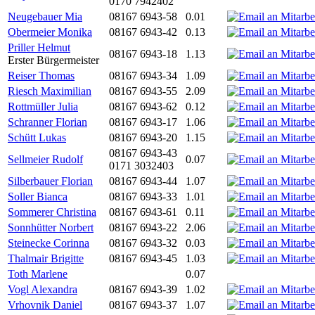
0170 7942402
Neugebauer Mia
08167 6943-58
0.01
Obermeier Monika
08167 6943-42
0.13
Priller Helmut
08167 6943-18
1.13
Erster Bürgermeister
Reiser Thomas
08167 6943-34
1.09
Riesch Maximilian
08167 6943-55
2.09
Rottmüller Julia
08167 6943-62
0.12
Schranner Florian
08167 6943-17
1.06
Schütt Lukas
08167 6943-20
1.15
08167 6943-43
Sellmeier Rudolf
0.07
0171 3032403
Silberbauer Florian
08167 6943-44
1.07
Soller Bianca
08167 6943-33
1.01
Sommerer Christina
08167 6943-61
0.11
Sonnhütter Norbert
08167 6943-22
2.06
Steinecke Corinna
08167 6943-32
0.03
Thalmair Brigitte
08167 6943-45
1.03
Toth Marlene
0.07
Vogl Alexandra
08167 6943-39
1.02
Vrhovnik Daniel
08167 6943-37
1.07