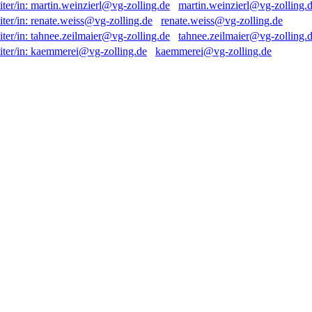
martin.weinzierl@vg-zolling.
renate.weiss@vg-zolling.de
tahnee.zeilmaier@vg-zolling.
kaemmerei@vg-zolling.de