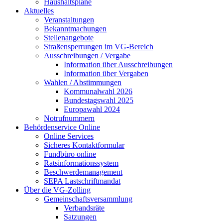
Haushaltspläne
Aktuelles
Veranstaltungen
Bekanntmachungen
Stellenangebote
Straßensperrungen im VG-Bereich
Ausschreibungen / Vergabe
Information über Ausschreibungen
Information über Vergaben
Wahlen / Abstimmungen
Kommunalwahl 2026
Bundestagswahl 2025
Europawahl 2024
Notrufnummern
Behördenservice Online
Online Services
Sicheres Kontaktformular
Fundbüro online
Ratsinformationssystem
Beschwerdemanagement
SEPA Lastschriftmandat
Über die VG-Zolling
Gemeinschaftsversammlung
Verbandsräte
Satzungen