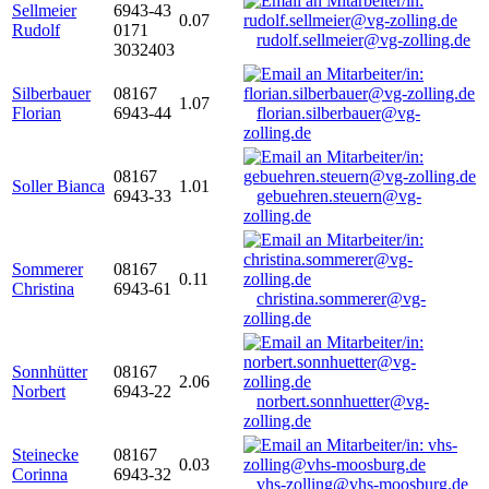
Sellmeier
6943-43
0.07
Rudolf
0171
rudolf.sellmeier@vg-zolling.de
3032403
Silberbauer
08167
1.07
Florian
6943-44
florian.silberbauer@vg-
zolling.de
08167
Soller Bianca
1.01
6943-33
gebuehren.steuern@vg-
zolling.de
Sommerer
08167
0.11
Christina
6943-61
christina.sommerer@vg-
zolling.de
Sonnhütter
08167
2.06
Norbert
6943-22
norbert.sonnhuetter@vg-
zolling.de
Steinecke
08167
0.03
Corinna
6943-32
vhs-zolling@vhs-moosburg.de