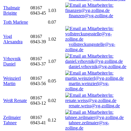
Thalmair
08167
1.03
Brigitte
6943-45
finanzen@vg-zolling.de
Toth Marlene
0.07
Vogl
08167
1.02
Alexandra
6943-39
vollstreckungsstelle@vg-
zolling.de
Vrhovnik
08167
1.07
Daniel
6943-37
daniel.vrhovnik@vg-zolling.de
Weinzierl
08167
0.05
Martin
6943-56
martin.weinzierl@vg-
zolling.de
08167
Weiß Renate
0.02
6943-12
renate.weiss@vg-zolling.de
Zeilmaier
08167
0.12
Tahnee
6943-41
tahnee.zeilmaier@vg-
zolling.de