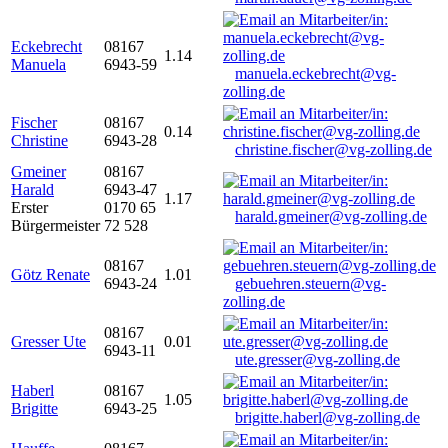
Eckebrecht
08167
1.14
Manuela
6943-59
manuela.eckebrecht@vg-
zolling.de
Fischer
08167
0.14
Christine
6943-28
christine.fischer@vg-zolling.de
Gmeiner
08167
Harald
6943-47
1.17
Erster
0170 65
harald.gmeiner@vg-zolling.de
Bürgermeister
72 528
08167
Götz Renate
1.01
6943-24
gebuehren.steuern@vg-
zolling.de
08167
Gresser Ute
0.01
6943-11
ute.gresser@vg-zolling.de
Haberl
08167
1.05
Brigitte
6943-25
brigitte.haberl@vg-zolling.de