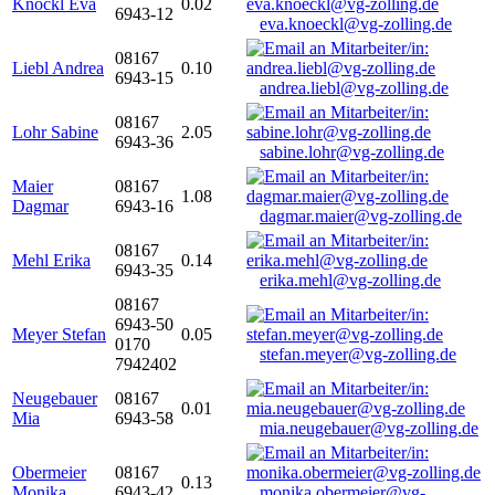
Knöckl Eva
0.02
6943-12
eva.knoeckl@vg-zolling.de
08167
Liebl Andrea
0.10
6943-15
andrea.liebl@vg-zolling.de
08167
Lohr Sabine
2.05
6943-36
sabine.lohr@vg-zolling.de
Maier
08167
1.08
Dagmar
6943-16
dagmar.maier@vg-zolling.de
08167
Mehl Erika
0.14
6943-35
erika.mehl@vg-zolling.de
08167
6943-50
Meyer Stefan
0.05
0170
stefan.meyer@vg-zolling.de
7942402
Neugebauer
08167
0.01
Mia
6943-58
mia.neugebauer@vg-zolling.de
Obermeier
08167
0.13
Monika
6943-42
monika.obermeier@vg-