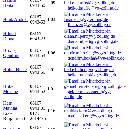
Hauffe
08167
2.09
Heiko
6943-60
heiko.hauffe@vg-zolling.de
08167
Hauk Andrea
1.03
6943-63
finanzen@vg-zolling.de
Hilpert
08167
Diana
6943-23
diana.hilpert@vg-zolling.de
Hoxhaj
08167
1.06
Qendrim
6943-53
qendrim.hoxhaj@vg-zolling.de
08167
Huber Heike
2.01
6943-66
heike.huber@vg-zolling.de
Huber
08167
1.01
Melanie
6943-52
gebuehren.steuern@vg-
zolling.de
Kern
08167
Mathias
6943-30
1.16
Erster
0175
mathias.kern@vg-zolling.de
Bürgermeister
2614485
08167