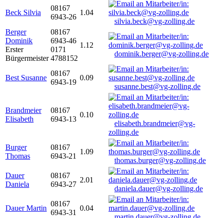
08167
Beck Silvia
1.04
6943-26
silvia.beck@vg-zolling.de
Berger
08167
Dominik
6943-46
1.12
Erster
0171
dominik.berger@vg-zolling.de
Bürgermeister
4788152
08167
Best Susanne
0.09
6943-19
susanne.best@vg-zolling.de
Brandmeier
08167
0.10
Elisabeth
6943-13
elisabeth.brandmeier@vg-
zolling.de
Burger
08167
1.09
Thomas
6943-21
thomas.burger@vg-zolling.de
Dauer
08167
2.01
Daniela
6943-27
daniela.dauer@vg-zolling.de
08167
Dauer Martin
0.04
6943-31
martin.dauer@vg-zolling.de