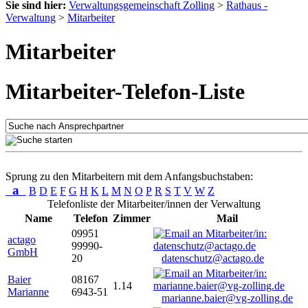
Sie sind hier:
Verwaltungsgemeinschaft Zolling
>
Rathaus -
Verwaltung
>
Mitarbeiter
Mitarbeiter
Mitarbeiter-Telefon-Liste
Sprung zu den Mitarbeitern mit dem Anfangsbuchstaben:
a
B
D
E
F
G
H
K
L
M
N
O
P
R
S
T
V
W
Z
Telefonliste der Mitarbeiter/innen der Verwaltung
Name
Telefon
Zimmer
Mail
09951
actago
99990-
GmbH
20
datenschutz@actago.de
Baier
08167
1.14
Marianne
6943-51
marianne.baier@vg-zolling.de