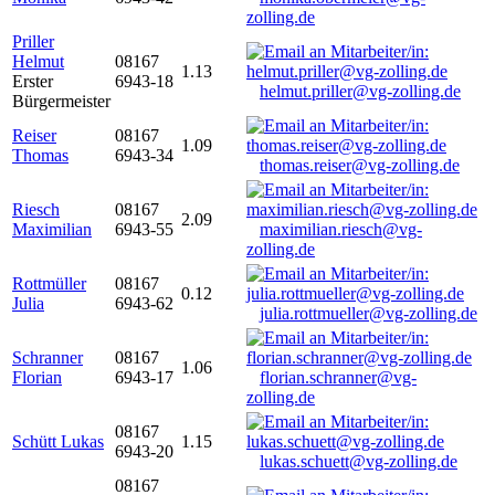
zolling.de
Priller
Helmut
08167
1.13
Erster
6943-18
helmut.priller@vg-zolling.de
Bürgermeister
Reiser
08167
1.09
Thomas
6943-34
thomas.reiser@vg-zolling.de
Riesch
08167
2.09
Maximilian
6943-55
maximilian.riesch@vg-
zolling.de
Rottmüller
08167
0.12
Julia
6943-62
julia.rottmueller@vg-zolling.de
Schranner
08167
1.06
Florian
6943-17
florian.schranner@vg-
zolling.de
08167
Schütt Lukas
1.15
6943-20
lukas.schuett@vg-zolling.de
08167