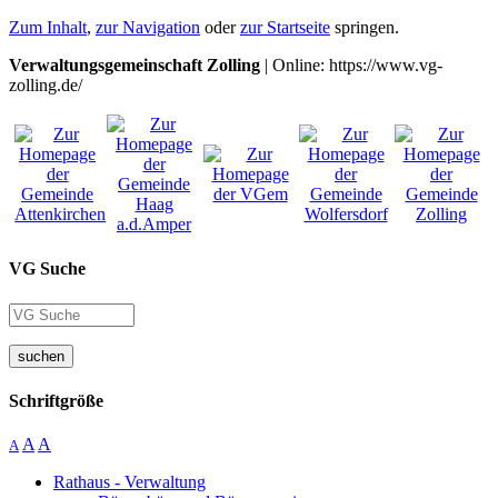
Zum Inhalt
,
zur Navigation
oder
zur Startseite
springen.
Verwaltungsgemeinschaft Zolling
| Online: https://www.vg-
zolling.de/
VG Suche
suchen
Schriftgröße
A
A
A
Rathaus - Verwaltung