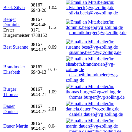
08167
Beck Silvia
1.04
6943-26
silvia.beck@vg-zolling.de
Berger
08167
Dominik
6943-46
1.12
Erster
0171
dominik.berger@vg-zolling.de
Bürgermeister
4788152
08167
Best Susanne
0.09
6943-19
susanne.best@vg-zolling.de
Brandmeier
08167
0.10
Elisabeth
6943-13
elisabeth.brandmeier@vg-
zolling.de
Burger
08167
1.09
Thomas
6943-21
thomas.burger@vg-zolling.de
Dauer
08167
2.01
Daniela
6943-27
daniela.dauer@vg-zolling.de
08167
Dauer Martin
0.04
6943-31
martin.dauer@vg-zolling.de