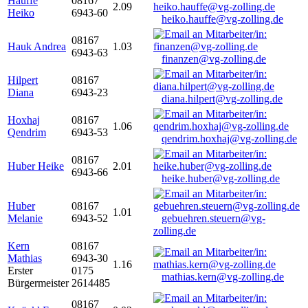
Hauffe
08167
2.09
Heiko
6943-60
heiko.hauffe@vg-zolling.de
08167
Hauk Andrea
1.03
6943-63
finanzen@vg-zolling.de
Hilpert
08167
Diana
6943-23
diana.hilpert@vg-zolling.de
Hoxhaj
08167
1.06
Qendrim
6943-53
qendrim.hoxhaj@vg-zolling.de
08167
Huber Heike
2.01
6943-66
heike.huber@vg-zolling.de
Huber
08167
1.01
Melanie
6943-52
gebuehren.steuern@vg-
zolling.de
Kern
08167
Mathias
6943-30
1.16
Erster
0175
mathias.kern@vg-zolling.de
Bürgermeister
2614485
08167