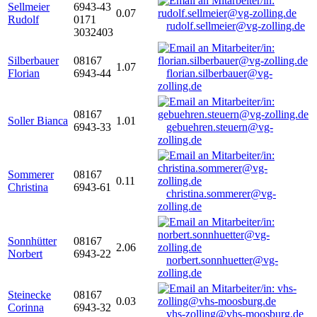
Sellmeier
6943-43
0.07
Rudolf
0171
rudolf.sellmeier@vg-zolling.de
3032403
Silberbauer
08167
1.07
Florian
6943-44
florian.silberbauer@vg-
zolling.de
08167
Soller Bianca
1.01
6943-33
gebuehren.steuern@vg-
zolling.de
Sommerer
08167
0.11
Christina
6943-61
christina.sommerer@vg-
zolling.de
Sonnhütter
08167
2.06
Norbert
6943-22
norbert.sonnhuetter@vg-
zolling.de
Steinecke
08167
0.03
Corinna
6943-32
vhs-zolling@vhs-moosburg.de