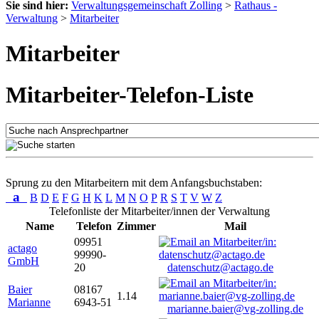
Sie sind hier:
Verwaltungsgemeinschaft Zolling
>
Rathaus -
Verwaltung
>
Mitarbeiter
Mitarbeiter
Mitarbeiter-Telefon-Liste
Sprung zu den Mitarbeitern mit dem Anfangsbuchstaben:
a
B
D
E
F
G
H
K
L
M
N
O
P
R
S
T
V
W
Z
Telefonliste der Mitarbeiter/innen der Verwaltung
Name
Telefon
Zimmer
Mail
09951
actago
99990-
GmbH
20
datenschutz@actago.de
Baier
08167
1.14
Marianne
6943-51
marianne.baier@vg-zolling.de