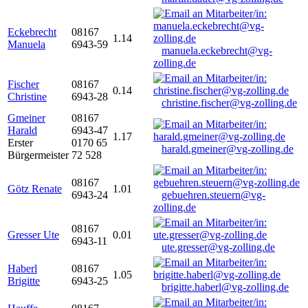
Eckebrecht
08167
1.14
Manuela
6943-59
manuela.eckebrecht@vg-
zolling.de
Fischer
08167
0.14
Christine
6943-28
christine.fischer@vg-zolling.de
Gmeiner
08167
Harald
6943-47
1.17
Erster
0170 65
harald.gmeiner@vg-zolling.de
Bürgermeister
72 528
08167
Götz Renate
1.01
6943-24
gebuehren.steuern@vg-
zolling.de
08167
Gresser Ute
0.01
6943-11
ute.gresser@vg-zolling.de
Haberl
08167
1.05
Brigitte
6943-25
brigitte.haberl@vg-zolling.de