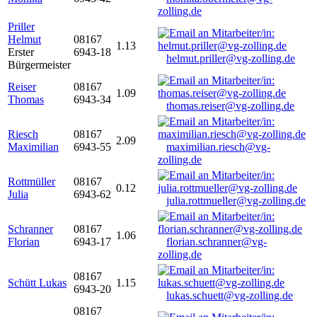
zolling.de
Priller
Helmut
08167
1.13
Erster
6943-18
helmut.priller@vg-zolling.de
Bürgermeister
Reiser
08167
1.09
Thomas
6943-34
thomas.reiser@vg-zolling.de
Riesch
08167
2.09
Maximilian
6943-55
maximilian.riesch@vg-
zolling.de
Rottmüller
08167
0.12
Julia
6943-62
julia.rottmueller@vg-zolling.de
Schranner
08167
1.06
Florian
6943-17
florian.schranner@vg-
zolling.de
08167
Schütt Lukas
1.15
6943-20
lukas.schuett@vg-zolling.de
08167