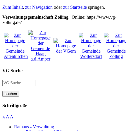
Zum Inhalt
,
zur Navigation
oder
zur Startseite
springen.
Verwaltungsgemeinschaft Zolling
| Online: https://www.vg-
zolling.de/
VG Suche
suchen
Schriftgröße
A
A
A
Rathaus - Verwaltung