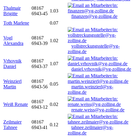
Thalmair
08167
1.03
Brigitte
6943-45
finanzen@vg-zolling.de
Toth Marlene
0.07
Vogl
08167
1.02
Alexandra
6943-39
vollstreckungsstelle@vg-
zolling.de
Vrhovnik
08167
1.07
Daniel
6943-37
daniel.vrhovnik@vg-zolling.de
Weinzierl
08167
0.05
Martin
6943-56
martin.weinzierl@vg-
zolling.de
08167
Weiß Renate
0.02
6943-12
renate.weiss@vg-zolling.de
Zeilmaier
08167
0.12
Tahnee
6943-41
tahnee.zeilmaier@vg-
zolling.de