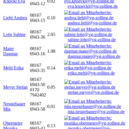
Knöckl Eva
0.02
6943-12
eva.knoeckl@vg-zolling.de
08167
Liebl Andrea
0.10
6943-15
andrea.liebl@vg-zolling.de
08167
Lohr Sabine
2.05
6943-36
sabine.lohr@vg-zolling.de
Maier
08167
1.08
Dagmar
6943-16
dagmar.maier@vg-zolling.de
08167
Mehl Erika
0.14
6943-35
erika.mehl@vg-zolling.de
08167
6943-50
Meyer Stefan
0.05
0170
stefan.meyer@vg-zolling.de
7942402
Neugebauer
08167
0.01
Mia
6943-58
mia.neugebauer@vg-zolling.de
Obermeier
08167
0.13
Monika
6943-42
monika.obermeier@vg-