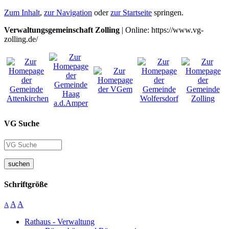
Zum Inhalt
,
zur Navigation
oder
zur Startseite
springen.
Verwaltungsgemeinschaft Zolling
| Online: https://www.vg-
zolling.de/
VG Suche
suchen
Schriftgröße
A
A
A
Rathaus - Verwaltung