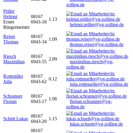
zolling.de
Priller
Helmut
08167
1.13
Erster
6943-18
helmut.priller@vg-zolling.de
Bürgermeister
Reiser
08167
1.09
Thomas
6943-34
thomas.reiser@vg-zolling.de
Riesch
08167
2.09
Maximilian
6943-55
maximilian.riesch@vg-
zolling.de
Rottmüller
08167
0.12
Julia
6943-62
julia.rottmueller@vg-zolling.de
Schranner
08167
1.06
Florian
6943-17
florian.schranner@vg-
zolling.de
08167
Schütt Lukas
1.15
6943-20
lukas.schuett@vg-zolling.de
08167