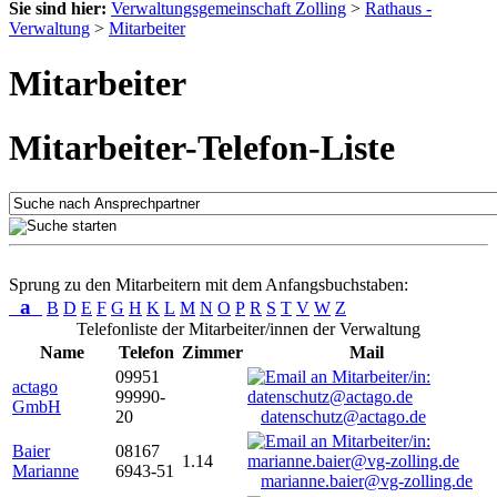
Sie sind hier:
Verwaltungsgemeinschaft Zolling
>
Rathaus -
Verwaltung
>
Mitarbeiter
Mitarbeiter
Mitarbeiter-Telefon-Liste
Sprung zu den Mitarbeitern mit dem Anfangsbuchstaben:
a
B
D
E
F
G
H
K
L
M
N
O
P
R
S
T
V
W
Z
Telefonliste der Mitarbeiter/innen der Verwaltung
Name
Telefon
Zimmer
Mail
09951
actago
99990-
GmbH
20
datenschutz@actago.de
Baier
08167
1.14
Marianne
6943-51
marianne.baier@vg-zolling.de