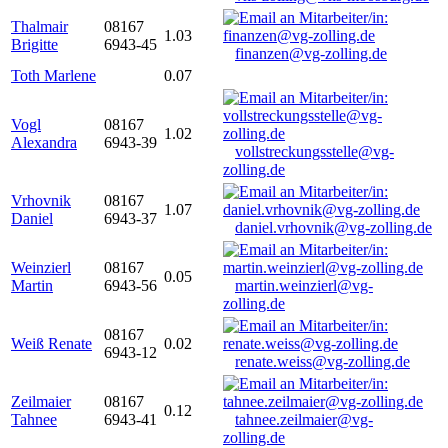
Thalmair
08167
1.03
Brigitte
6943-45
finanzen@vg-zolling.de
Toth Marlene
0.07
Vogl
08167
1.02
Alexandra
6943-39
vollstreckungsstelle@vg-
zolling.de
Vrhovnik
08167
1.07
Daniel
6943-37
daniel.vrhovnik@vg-zolling.de
Weinzierl
08167
0.05
Martin
6943-56
martin.weinzierl@vg-
zolling.de
08167
Weiß Renate
0.02
6943-12
renate.weiss@vg-zolling.de
Zeilmaier
08167
0.12
Tahnee
6943-41
tahnee.zeilmaier@vg-
zolling.de