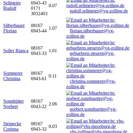
Sellmeier
6943-43
0.07
Rudolf
0171
rudolf.sellmeier@vg-zolling.de
3032403
Silberbauer
08167
1.07
Florian
6943-44
florian.silberbauer@vg-
zolling.de
08167
Soller Bianca
1.01
6943-33
gebuehren.steuern@vg-
zolling.de
Sommerer
08167
0.11
Christina
6943-61
christina.sommerer@vg-
zolling.de
Sonnhütter
08167
2.06
Norbert
6943-22
norbert.sonnhuetter@vg-
zolling.de
Steinecke
08167
0.03
Corinna
6943-32
vhs-zolling@vhs-moosburg.de