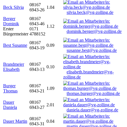
08167
Beck Silvia
1.04
6943-26
silvia.beck@vg-zolling.de
Berger
08167
Dominik
6943-46
1.12
Erster
0171
dominik.berger@vg-zolling.de
Bürgermeister
4788152
08167
Best Susanne
0.09
6943-19
susanne.best@vg-zolling.de
Brandmeier
08167
0.10
Elisabeth
6943-13
elisabeth.brandmeier@vg-
zolling.de
Burger
08167
1.09
Thomas
6943-21
thomas.burger@vg-zolling.de
Dauer
08167
2.01
Daniela
6943-27
daniela.dauer@vg-zolling.de
08167
Dauer Martin
0.04
6943-31
martin.dauer@vg-zolling.de