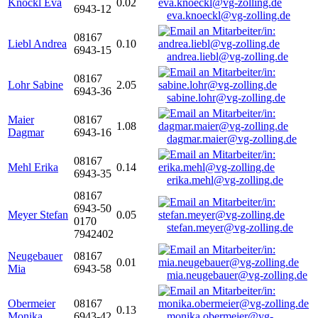
Knöckl Eva
0.02
6943-12
eva.knoeckl@vg-zolling.de
08167
Liebl Andrea
0.10
6943-15
andrea.liebl@vg-zolling.de
08167
Lohr Sabine
2.05
6943-36
sabine.lohr@vg-zolling.de
Maier
08167
1.08
Dagmar
6943-16
dagmar.maier@vg-zolling.de
08167
Mehl Erika
0.14
6943-35
erika.mehl@vg-zolling.de
08167
6943-50
Meyer Stefan
0.05
0170
stefan.meyer@vg-zolling.de
7942402
Neugebauer
08167
0.01
Mia
6943-58
mia.neugebauer@vg-zolling.de
Obermeier
08167
0.13
Monika
6943-42
monika.obermeier@vg-