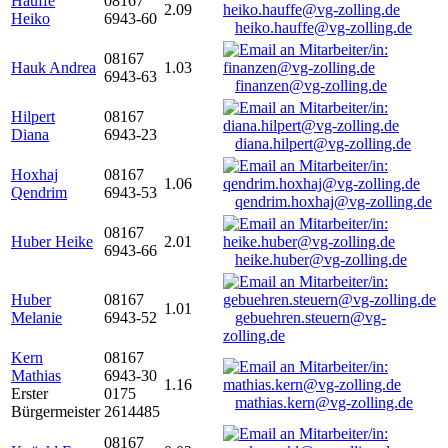
Hauffe
08167
2.09
Heiko
6943-60
heiko.hauffe@vg-zolling.de
08167
Hauk Andrea
1.03
6943-63
finanzen@vg-zolling.de
Hilpert
08167
Diana
6943-23
diana.hilpert@vg-zolling.de
Hoxhaj
08167
1.06
Qendrim
6943-53
qendrim.hoxhaj@vg-zolling.de
08167
Huber Heike
2.01
6943-66
heike.huber@vg-zolling.de
Huber
08167
1.01
Melanie
6943-52
gebuehren.steuern@vg-
zolling.de
Kern
08167
Mathias
6943-30
1.16
Erster
0175
mathias.kern@vg-zolling.de
Bürgermeister
2614485
08167