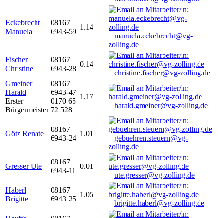
Eckebrecht
08167
1.14
Manuela
6943-59
manuela.eckebrecht@vg-
zolling.de
Fischer
08167
0.14
Christine
6943-28
christine.fischer@vg-zolling.de
Gmeiner
08167
Harald
6943-47
1.17
Erster
0170 65
harald.gmeiner@vg-zolling.de
Bürgermeister
72 528
08167
Götz Renate
1.01
6943-24
gebuehren.steuern@vg-
zolling.de
08167
Gresser Ute
0.01
6943-11
ute.gresser@vg-zolling.de
Haberl
08167
1.05
Brigitte
6943-25
brigitte.haberl@vg-zolling.de