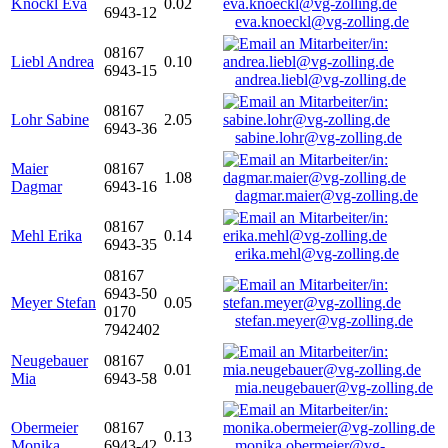
Knöckl Eva
0.02
6943-12
eva.knoeckl@vg-zolling.de
08167
Liebl Andrea
0.10
6943-15
andrea.liebl@vg-zolling.de
08167
Lohr Sabine
2.05
6943-36
sabine.lohr@vg-zolling.de
Maier
08167
1.08
Dagmar
6943-16
dagmar.maier@vg-zolling.de
08167
Mehl Erika
0.14
6943-35
erika.mehl@vg-zolling.de
08167
6943-50
Meyer Stefan
0.05
0170
stefan.meyer@vg-zolling.de
7942402
Neugebauer
08167
0.01
Mia
6943-58
mia.neugebauer@vg-zolling.de
Obermeier
08167
0.13
Monika
6943-42
monika.obermeier@vg-