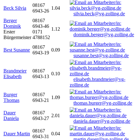
08167
Beck Silvia
1.04
6943-26
silvia.beck@vg-zolling.de
Berger
08167
Dominik
6943-46
1.12
Erster
0171
dominik.berger@vg-zolling.de
Bürgermeister
4788152
08167
Best Susanne
0.09
6943-19
susanne.best@vg-zolling.de
Brandmeier
08167
0.10
Elisabeth
6943-13
elisabeth.brandmeier@vg-
zolling.de
Burger
08167
1.09
Thomas
6943-21
thomas.burger@vg-zolling.de
Dauer
08167
2.01
Daniela
6943-27
daniela.dauer@vg-zolling.de
08167
Dauer Martin
0.04
6943-31
martin.dauer@vg-zolling.de