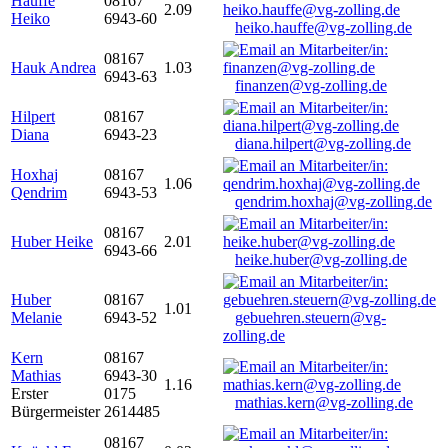
Hauffe
08167
2.09
Heiko
6943-60
heiko.hauffe@vg-zolling.de
08167
Hauk Andrea
1.03
6943-63
finanzen@vg-zolling.de
Hilpert
08167
Diana
6943-23
diana.hilpert@vg-zolling.de
Hoxhaj
08167
1.06
Qendrim
6943-53
qendrim.hoxhaj@vg-zolling.de
08167
Huber Heike
2.01
6943-66
heike.huber@vg-zolling.de
Huber
08167
1.01
Melanie
6943-52
gebuehren.steuern@vg-
zolling.de
Kern
08167
Mathias
6943-30
1.16
Erster
0175
mathias.kern@vg-zolling.de
Bürgermeister
2614485
08167