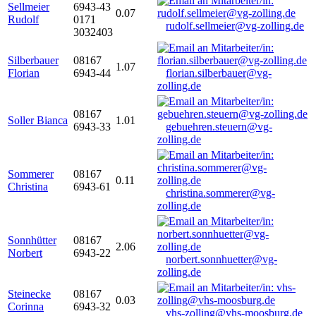
Sellmeier
6943-43
0.07
Rudolf
0171
rudolf.sellmeier@vg-zolling.de
3032403
Silberbauer
08167
1.07
Florian
6943-44
florian.silberbauer@vg-
zolling.de
08167
Soller Bianca
1.01
6943-33
gebuehren.steuern@vg-
zolling.de
Sommerer
08167
0.11
Christina
6943-61
christina.sommerer@vg-
zolling.de
Sonnhütter
08167
2.06
Norbert
6943-22
norbert.sonnhuetter@vg-
zolling.de
Steinecke
08167
0.03
Corinna
6943-32
vhs-zolling@vhs-moosburg.de