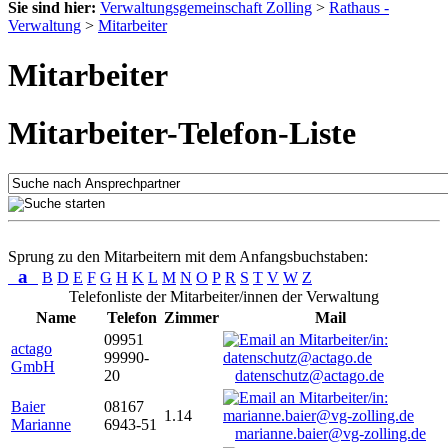
Sie sind hier:
Verwaltungsgemeinschaft Zolling
>
Rathaus -
Verwaltung
>
Mitarbeiter
Mitarbeiter
Mitarbeiter-Telefon-Liste
Sprung zu den Mitarbeitern mit dem Anfangsbuchstaben:
a
B
D
E
F
G
H
K
L
M
N
O
P
R
S
T
V
W
Z
Telefonliste der Mitarbeiter/innen der Verwaltung
Name
Telefon
Zimmer
Mail
09951
actago
99990-
GmbH
20
datenschutz@actago.de
Baier
08167
1.14
Marianne
6943-51
marianne.baier@vg-zolling.de