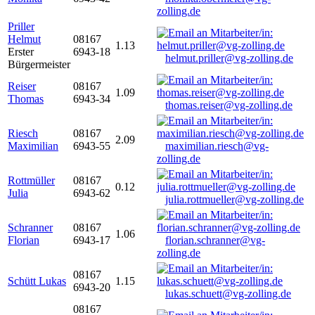
zolling.de
Priller
Helmut
08167
1.13
Erster
6943-18
helmut.priller@vg-zolling.de
Bürgermeister
Reiser
08167
1.09
Thomas
6943-34
thomas.reiser@vg-zolling.de
Riesch
08167
2.09
Maximilian
6943-55
maximilian.riesch@vg-
zolling.de
Rottmüller
08167
0.12
Julia
6943-62
julia.rottmueller@vg-zolling.de
Schranner
08167
1.06
Florian
6943-17
florian.schranner@vg-
zolling.de
08167
Schütt Lukas
1.15
6943-20
lukas.schuett@vg-zolling.de
08167