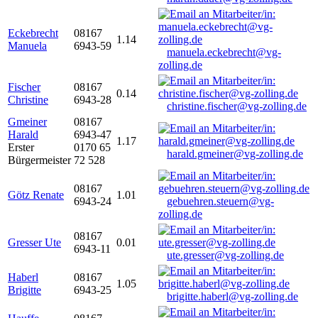
Eckebrecht
08167
1.14
Manuela
6943-59
manuela.eckebrecht@vg-
zolling.de
Fischer
08167
0.14
Christine
6943-28
christine.fischer@vg-zolling.de
Gmeiner
08167
Harald
6943-47
1.17
Erster
0170 65
harald.gmeiner@vg-zolling.de
Bürgermeister
72 528
08167
Götz Renate
1.01
6943-24
gebuehren.steuern@vg-
zolling.de
08167
Gresser Ute
0.01
6943-11
ute.gresser@vg-zolling.de
Haberl
08167
1.05
Brigitte
6943-25
brigitte.haberl@vg-zolling.de