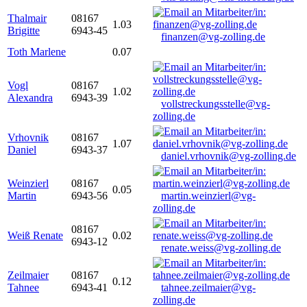
Thalmair
08167
1.03
Brigitte
6943-45
finanzen@vg-zolling.de
Toth Marlene
0.07
Vogl
08167
1.02
Alexandra
6943-39
vollstreckungsstelle@vg-
zolling.de
Vrhovnik
08167
1.07
Daniel
6943-37
daniel.vrhovnik@vg-zolling.de
Weinzierl
08167
0.05
Martin
6943-56
martin.weinzierl@vg-
zolling.de
08167
Weiß Renate
0.02
6943-12
renate.weiss@vg-zolling.de
Zeilmaier
08167
0.12
Tahnee
6943-41
tahnee.zeilmaier@vg-
zolling.de