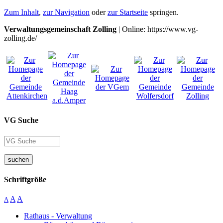
Zum Inhalt
,
zur Navigation
oder
zur Startseite
springen.
Verwaltungsgemeinschaft Zolling
| Online: https://www.vg-
zolling.de/
VG Suche
suchen
Schriftgröße
A
A
A
Rathaus - Verwaltung