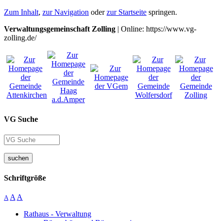
Zum Inhalt
,
zur Navigation
oder
zur Startseite
springen.
Verwaltungsgemeinschaft Zolling
| Online: https://www.vg-
zolling.de/
VG Suche
suchen
Schriftgröße
A
A
A
Rathaus - Verwaltung