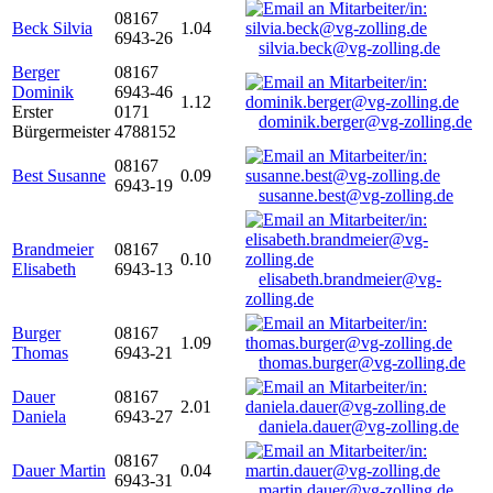
08167
Beck Silvia
1.04
6943-26
silvia.beck@vg-zolling.de
Berger
08167
Dominik
6943-46
1.12
Erster
0171
dominik.berger@vg-zolling.de
Bürgermeister
4788152
08167
Best Susanne
0.09
6943-19
susanne.best@vg-zolling.de
Brandmeier
08167
0.10
Elisabeth
6943-13
elisabeth.brandmeier@vg-
zolling.de
Burger
08167
1.09
Thomas
6943-21
thomas.burger@vg-zolling.de
Dauer
08167
2.01
Daniela
6943-27
daniela.dauer@vg-zolling.de
08167
Dauer Martin
0.04
6943-31
martin.dauer@vg-zolling.de