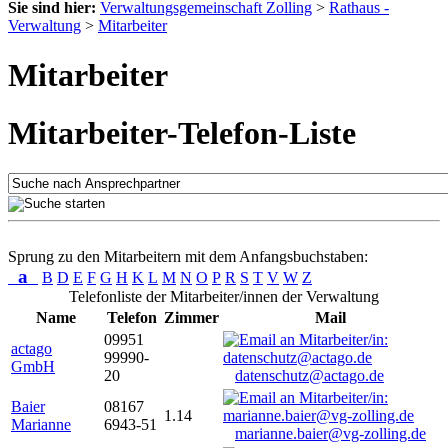
Sie sind hier:
Verwaltungsgemeinschaft Zolling
>
Rathaus -
Verwaltung
>
Mitarbeiter
Mitarbeiter
Mitarbeiter-Telefon-Liste
Sprung zu den Mitarbeitern mit dem Anfangsbuchstaben:
a
B
D
E
F
G
H
K
L
M
N
O
P
R
S
T
V
W
Z
Telefonliste der Mitarbeiter/innen der Verwaltung
Name
Telefon
Zimmer
Mail
09951
actago
99990-
GmbH
20
datenschutz@actago.de
Baier
08167
1.14
Marianne
6943-51
marianne.baier@vg-zolling.de