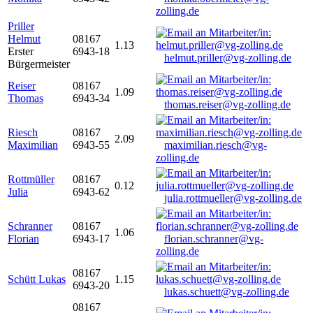
zolling.de
Priller
Helmut
08167
1.13
Erster
6943-18
helmut.priller@vg-zolling.de
Bürgermeister
Reiser
08167
1.09
Thomas
6943-34
thomas.reiser@vg-zolling.de
Riesch
08167
2.09
Maximilian
6943-55
maximilian.riesch@vg-
zolling.de
Rottmüller
08167
0.12
Julia
6943-62
julia.rottmueller@vg-zolling.de
Schranner
08167
1.06
Florian
6943-17
florian.schranner@vg-
zolling.de
08167
Schütt Lukas
1.15
6943-20
lukas.schuett@vg-zolling.de
08167