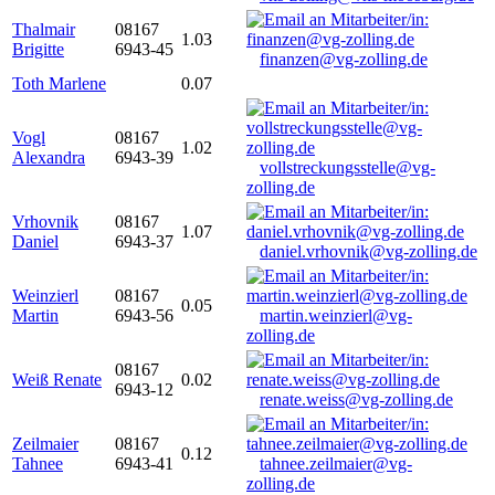
Thalmair
08167
1.03
Brigitte
6943-45
finanzen@vg-zolling.de
Toth Marlene
0.07
Vogl
08167
1.02
Alexandra
6943-39
vollstreckungsstelle@vg-
zolling.de
Vrhovnik
08167
1.07
Daniel
6943-37
daniel.vrhovnik@vg-zolling.de
Weinzierl
08167
0.05
Martin
6943-56
martin.weinzierl@vg-
zolling.de
08167
Weiß Renate
0.02
6943-12
renate.weiss@vg-zolling.de
Zeilmaier
08167
0.12
Tahnee
6943-41
tahnee.zeilmaier@vg-
zolling.de