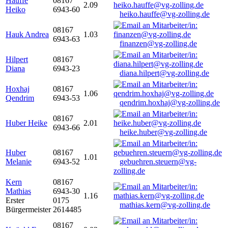
Hauffe
08167
2.09
Heiko
6943-60
heiko.hauffe@vg-zolling.de
08167
Hauk Andrea
1.03
6943-63
finanzen@vg-zolling.de
Hilpert
08167
Diana
6943-23
diana.hilpert@vg-zolling.de
Hoxhaj
08167
1.06
Qendrim
6943-53
qendrim.hoxhaj@vg-zolling.de
08167
Huber Heike
2.01
6943-66
heike.huber@vg-zolling.de
Huber
08167
1.01
Melanie
6943-52
gebuehren.steuern@vg-
zolling.de
Kern
08167
Mathias
6943-30
1.16
Erster
0175
mathias.kern@vg-zolling.de
Bürgermeister
2614485
08167