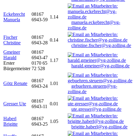
Eckebrecht
08167
1.14
Manuela
6943-59
manuela.eckebrecht@vg-
zolling.de
Fischer
08167
0.14
Christine
6943-28
christine.fischer@vg-zolling.de
Gmeiner
08167
Harald
6943-47
1.17
Erster
0170 65
harald.gmeiner@vg-zolling.de
Bürgermeister
72 528
08167
Götz Renate
1.01
6943-24
gebuehren.steuern@vg-
zolling.de
08167
Gresser Ute
0.01
6943-11
ute.gresser@vg-zolling.de
Haberl
08167
1.05
Brigitte
6943-25
brigitte.haberl@vg-zolling.de