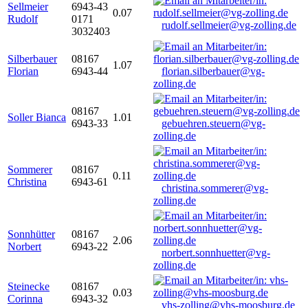
Sellmeier
6943-43
0.07
Rudolf
0171
rudolf.sellmeier@vg-zolling.de
3032403
Silberbauer
08167
1.07
Florian
6943-44
florian.silberbauer@vg-
zolling.de
08167
Soller Bianca
1.01
6943-33
gebuehren.steuern@vg-
zolling.de
Sommerer
08167
0.11
Christina
6943-61
christina.sommerer@vg-
zolling.de
Sonnhütter
08167
2.06
Norbert
6943-22
norbert.sonnhuetter@vg-
zolling.de
Steinecke
08167
0.03
Corinna
6943-32
vhs-zolling@vhs-moosburg.de