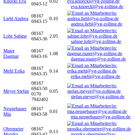
Knöckl Eva
0.02
6943-12
eva.knoeckl@vg-zolling.de
08167
Liebl Andrea
0.10
6943-15
andrea.liebl@vg-zolling.de
08167
Lohr Sabine
2.05
6943-36
sabine.lohr@vg-zolling.de
Maier
08167
1.08
Dagmar
6943-16
dagmar.maier@vg-zolling.de
08167
Mehl Erika
0.14
6943-35
erika.mehl@vg-zolling.de
08167
6943-50
Meyer Stefan
0.05
0170
stefan.meyer@vg-zolling.de
7942402
Neugebauer
08167
0.01
Mia
6943-58
mia.neugebauer@vg-zolling.de
Obermeier
08167
0.13
Monika
6943-42
monika.obermeier@vg-