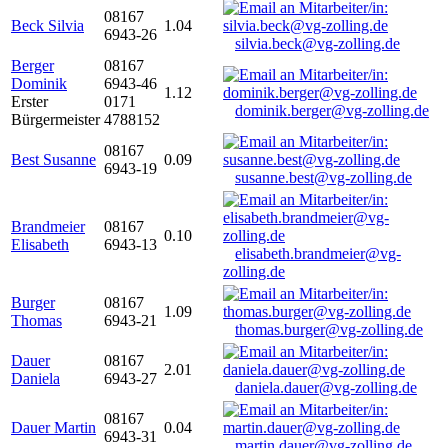
08167
Beck Silvia
1.04
6943-26
silvia.beck@vg-zolling.de
Berger
08167
Dominik
6943-46
1.12
Erster
0171
dominik.berger@vg-zolling.de
Bürgermeister
4788152
08167
Best Susanne
0.09
6943-19
susanne.best@vg-zolling.de
Brandmeier
08167
0.10
Elisabeth
6943-13
elisabeth.brandmeier@vg-
zolling.de
Burger
08167
1.09
Thomas
6943-21
thomas.burger@vg-zolling.de
Dauer
08167
2.01
Daniela
6943-27
daniela.dauer@vg-zolling.de
08167
Dauer Martin
0.04
6943-31
martin.dauer@vg-zolling.de