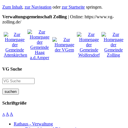
Zum Inhalt
,
zur Navigation
oder
zur Startseite
springen.
Verwaltungsgemeinschaft Zolling
| Online: https://www.vg-
zolling.de/
VG Suche
suchen
Schriftgröße
A
A
A
Rathaus - Verwaltung