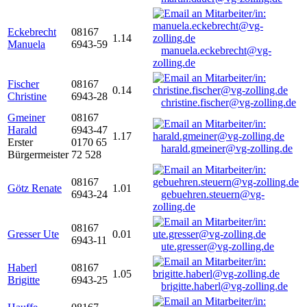
Eckebrecht
08167
1.14
Manuela
6943-59
manuela.eckebrecht@vg-
zolling.de
Fischer
08167
0.14
Christine
6943-28
christine.fischer@vg-zolling.de
Gmeiner
08167
Harald
6943-47
1.17
Erster
0170 65
harald.gmeiner@vg-zolling.de
Bürgermeister
72 528
08167
Götz Renate
1.01
6943-24
gebuehren.steuern@vg-
zolling.de
08167
Gresser Ute
0.01
6943-11
ute.gresser@vg-zolling.de
Haberl
08167
1.05
Brigitte
6943-25
brigitte.haberl@vg-zolling.de