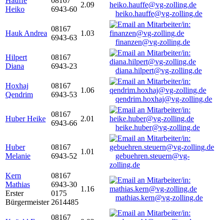
Hauffe
08167
2.09
Heiko
6943-60
heiko.hauffe@vg-zolling.de
08167
Hauk Andrea
1.03
6943-63
finanzen@vg-zolling.de
Hilpert
08167
Diana
6943-23
diana.hilpert@vg-zolling.de
Hoxhaj
08167
1.06
Qendrim
6943-53
qendrim.hoxhaj@vg-zolling.de
08167
Huber Heike
2.01
6943-66
heike.huber@vg-zolling.de
Huber
08167
1.01
Melanie
6943-52
gebuehren.steuern@vg-
zolling.de
Kern
08167
Mathias
6943-30
1.16
Erster
0175
mathias.kern@vg-zolling.de
Bürgermeister
2614485
08167