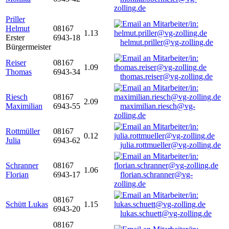
zolling.de
Priller
Helmut
08167
1.13
Erster
6943-18
helmut.priller@vg-zolling.de
Bürgermeister
Reiser
08167
1.09
Thomas
6943-34
thomas.reiser@vg-zolling.de
Riesch
08167
2.09
Maximilian
6943-55
maximilian.riesch@vg-
zolling.de
Rottmüller
08167
0.12
Julia
6943-62
julia.rottmueller@vg-zolling.de
Schranner
08167
1.06
Florian
6943-17
florian.schranner@vg-
zolling.de
08167
Schütt Lukas
1.15
6943-20
lukas.schuett@vg-zolling.de
08167