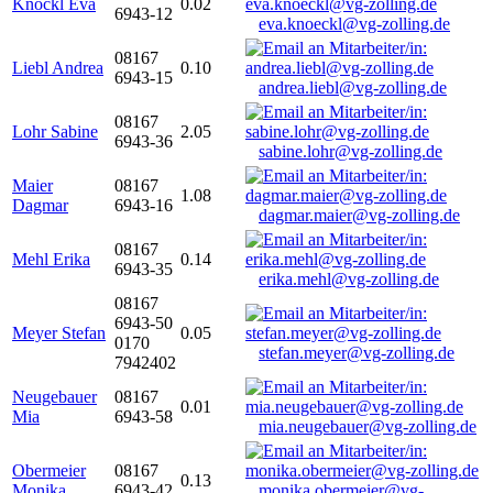
Knöckl Eva
0.02
6943-12
eva.knoeckl@vg-zolling.de
08167
Liebl Andrea
0.10
6943-15
andrea.liebl@vg-zolling.de
08167
Lohr Sabine
2.05
6943-36
sabine.lohr@vg-zolling.de
Maier
08167
1.08
Dagmar
6943-16
dagmar.maier@vg-zolling.de
08167
Mehl Erika
0.14
6943-35
erika.mehl@vg-zolling.de
08167
6943-50
Meyer Stefan
0.05
0170
stefan.meyer@vg-zolling.de
7942402
Neugebauer
08167
0.01
Mia
6943-58
mia.neugebauer@vg-zolling.de
Obermeier
08167
0.13
Monika
6943-42
monika.obermeier@vg-