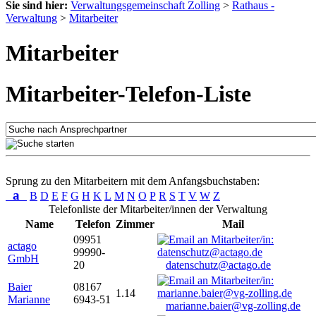
Sie sind hier:
Verwaltungsgemeinschaft Zolling
>
Rathaus -
Verwaltung
>
Mitarbeiter
Mitarbeiter
Mitarbeiter-Telefon-Liste
Sprung zu den Mitarbeitern mit dem Anfangsbuchstaben:
a
B
D
E
F
G
H
K
L
M
N
O
P
R
S
T
V
W
Z
Telefonliste der Mitarbeiter/innen der Verwaltung
Name
Telefon
Zimmer
Mail
09951
actago
99990-
GmbH
20
datenschutz@actago.de
Baier
08167
1.14
Marianne
6943-51
marianne.baier@vg-zolling.de