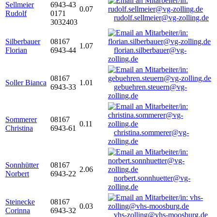
Sellmeier
6943-43
0.07
Rudolf
0171
rudolf.sellmeier@vg-zolling.de
3032403
Silberbauer
08167
1.07
Florian
6943-44
florian.silberbauer@vg-
zolling.de
08167
Soller Bianca
1.01
6943-33
gebuehren.steuern@vg-
zolling.de
Sommerer
08167
0.11
Christina
6943-61
christina.sommerer@vg-
zolling.de
Sonnhütter
08167
2.06
Norbert
6943-22
norbert.sonnhuetter@vg-
zolling.de
Steinecke
08167
0.03
Corinna
6943-32
vhs-zolling@vhs-moosburg.de