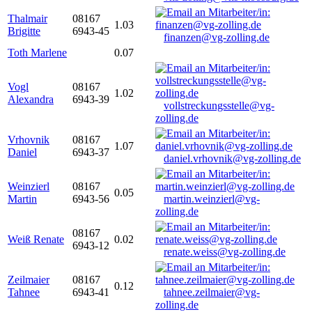
Thalmair
08167
1.03
Brigitte
6943-45
finanzen@vg-zolling.de
Toth Marlene
0.07
Vogl
08167
1.02
Alexandra
6943-39
vollstreckungsstelle@vg-
zolling.de
Vrhovnik
08167
1.07
Daniel
6943-37
daniel.vrhovnik@vg-zolling.de
Weinzierl
08167
0.05
Martin
6943-56
martin.weinzierl@vg-
zolling.de
08167
Weiß Renate
0.02
6943-12
renate.weiss@vg-zolling.de
Zeilmaier
08167
0.12
Tahnee
6943-41
tahnee.zeilmaier@vg-
zolling.de