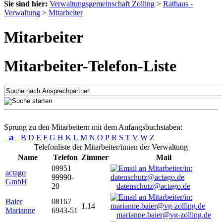
Sie sind hier:
Verwaltungsgemeinschaft Zolling
>
Rathaus -
Verwaltung
>
Mitarbeiter
Mitarbeiter
Mitarbeiter-Telefon-Liste
Sprung zu den Mitarbeitern mit dem Anfangsbuchstaben:
a
B
D
E
F
G
H
K
L
M
N
O
P
R
S
T
V
W
Z
Telefonliste der Mitarbeiter/innen der Verwaltung
Name
Telefon
Zimmer
Mail
09951
actago
99990-
GmbH
20
datenschutz@actago.de
Baier
08167
1.14
Marianne
6943-51
marianne.baier@vg-zolling.de