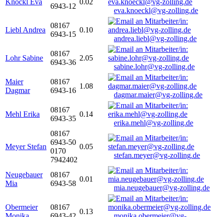
Knöckl Eva
0.02
6943-12
eva.knoeckl@vg-zolling.de
08167
Liebl Andrea
0.10
6943-15
andrea.liebl@vg-zolling.de
08167
Lohr Sabine
2.05
6943-36
sabine.lohr@vg-zolling.de
Maier
08167
1.08
Dagmar
6943-16
dagmar.maier@vg-zolling.de
08167
Mehl Erika
0.14
6943-35
erika.mehl@vg-zolling.de
08167
6943-50
Meyer Stefan
0.05
0170
stefan.meyer@vg-zolling.de
7942402
Neugebauer
08167
0.01
Mia
6943-58
mia.neugebauer@vg-zolling.de
Obermeier
08167
0.13
Monika
6943-42
monika.obermeier@vg-