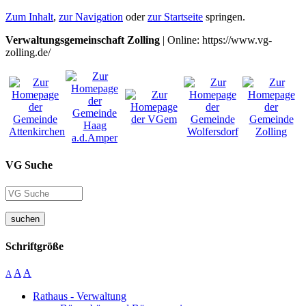
Zum Inhalt
,
zur Navigation
oder
zur Startseite
springen.
Verwaltungsgemeinschaft Zolling
| Online: https://www.vg-
zolling.de/
VG Suche
suchen
Schriftgröße
A
A
A
Rathaus - Verwaltung