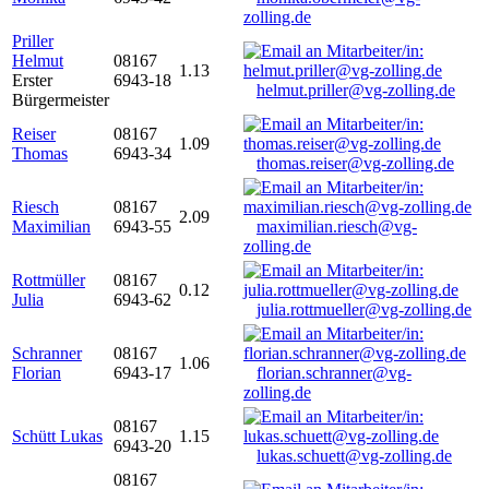
zolling.de
Priller
Helmut
08167
1.13
Erster
6943-18
helmut.priller@vg-zolling.de
Bürgermeister
Reiser
08167
1.09
Thomas
6943-34
thomas.reiser@vg-zolling.de
Riesch
08167
2.09
Maximilian
6943-55
maximilian.riesch@vg-
zolling.de
Rottmüller
08167
0.12
Julia
6943-62
julia.rottmueller@vg-zolling.de
Schranner
08167
1.06
Florian
6943-17
florian.schranner@vg-
zolling.de
08167
Schütt Lukas
1.15
6943-20
lukas.schuett@vg-zolling.de
08167