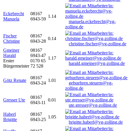
Eckebrecht
08167
1.14
Manuela
6943-59
manuela.eckebrecht@vg-
zolling.de
Fischer
08167
0.14
Christine
6943-28
christine.fischer@vg-zolling.de
Gmeiner
08167
Harald
6943-47
1.17
Erster
0170 65
harald.gmeiner@vg-zolling.de
Bürgermeister
72 528
08167
Götz Renate
1.01
6943-24
gebuehren.steuern@vg-
zolling.de
08167
Gresser Ute
0.01
6943-11
ute.gresser@vg-zolling.de
Haberl
08167
1.05
Brigitte
6943-25
brigitte.haberl@vg-zolling.de