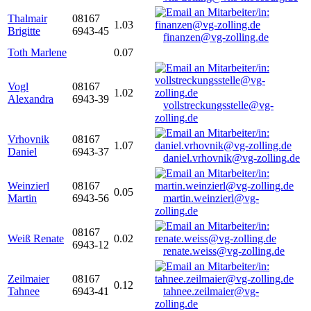
Thalmair
08167
1.03
Brigitte
6943-45
finanzen@vg-zolling.de
Toth Marlene
0.07
Vogl
08167
1.02
Alexandra
6943-39
vollstreckungsstelle@vg-
zolling.de
Vrhovnik
08167
1.07
Daniel
6943-37
daniel.vrhovnik@vg-zolling.de
Weinzierl
08167
0.05
Martin
6943-56
martin.weinzierl@vg-
zolling.de
08167
Weiß Renate
0.02
6943-12
renate.weiss@vg-zolling.de
Zeilmaier
08167
0.12
Tahnee
6943-41
tahnee.zeilmaier@vg-
zolling.de