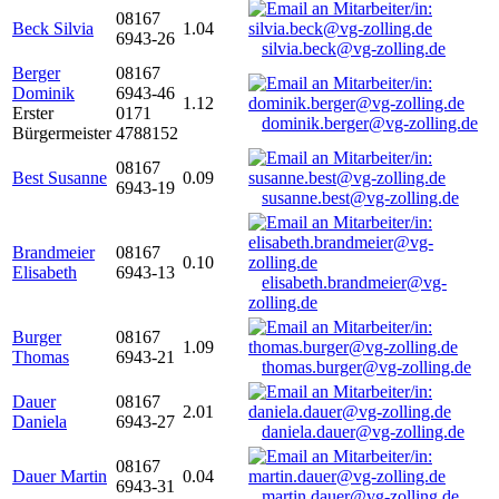
08167
Beck Silvia
1.04
6943-26
silvia.beck@vg-zolling.de
Berger
08167
Dominik
6943-46
1.12
Erster
0171
dominik.berger@vg-zolling.de
Bürgermeister
4788152
08167
Best Susanne
0.09
6943-19
susanne.best@vg-zolling.de
Brandmeier
08167
0.10
Elisabeth
6943-13
elisabeth.brandmeier@vg-
zolling.de
Burger
08167
1.09
Thomas
6943-21
thomas.burger@vg-zolling.de
Dauer
08167
2.01
Daniela
6943-27
daniela.dauer@vg-zolling.de
08167
Dauer Martin
0.04
6943-31
martin.dauer@vg-zolling.de