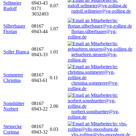
Sellmeier
6943-43
0.07
Rudolf
0171
rudolf.sellmeier@vg-zolling.de
3032403
Silberbauer
08167
1.07
Florian
6943-44
florian.silberbauer@vg-
zolling.de
08167
Soller Bianca
1.01
6943-33
gebuehren.steuern@vg-
zolling.de
Sommerer
08167
0.11
Christina
6943-61
christina.sommerer@vg-
zolling.de
Sonnhütter
08167
2.06
Norbert
6943-22
norbert.sonnhuetter@vg-
zolling.de
Steinecke
08167
0.03
Corinna
6943-32
vhs-zolling@vhs-moosburg.de