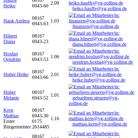
Hauffe
08167
2.09
Heiko
6943-60
heiko.hauffe@vg-zolling.de
08167
Hauk Andrea
1.03
6943-63
finanzen@vg-zolling.de
Hilpert
08167
Diana
6943-23
diana.hilpert@vg-zolling.de
Hoxhaj
08167
1.06
Qendrim
6943-53
qendrim.hoxhaj@vg-zolling.de
08167
Huber Heike
2.01
6943-66
heike.huber@vg-zolling.de
Huber
08167
1.01
Melanie
6943-52
gebuehren.steuern@vg-
zolling.de
Kern
08167
Mathias
6943-30
1.16
Erster
0175
mathias.kern@vg-zolling.de
Bürgermeister
2614485
08167