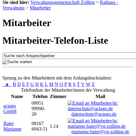
Sie sind hier:
Verwaltungsgemeinschaft Zolling
>
Rathaus -
Verwaltung
>
Mitarbeiter
Mitarbeiter
Mitarbeiter-Telefon-Liste
Sprung zu den Mitarbeitern mit dem Anfangsbuchstaben:
a
B
D
E
F
G
H
K
L
M
N
O
P
R
S
T
V
W
Z
Telefonliste der Mitarbeiter/innen der Verwaltung
Name
Telefon
Zimmer
Mail
09951
actago
99990-
GmbH
20
datenschutz@actago.de
Baier
08167
1.14
Marianne
6943-51
marianne.baier@vg-zolling.de