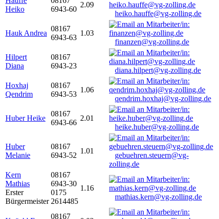
Hauffe
08167
2.09
Heiko
6943-60
heiko.hauffe@vg-zolling.de
08167
Hauk Andrea
1.03
6943-63
finanzen@vg-zolling.de
Hilpert
08167
Diana
6943-23
diana.hilpert@vg-zolling.de
Hoxhaj
08167
1.06
Qendrim
6943-53
qendrim.hoxhaj@vg-zolling.de
08167
Huber Heike
2.01
6943-66
heike.huber@vg-zolling.de
Huber
08167
1.01
Melanie
6943-52
gebuehren.steuern@vg-
zolling.de
Kern
08167
Mathias
6943-30
1.16
Erster
0175
mathias.kern@vg-zolling.de
Bürgermeister
2614485
08167