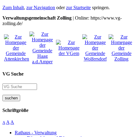
Zum Inhalt
,
zur Navigation
oder
zur Startseite
springen.
Verwaltungsgemeinschaft Zolling
| Online: https://www.vg-
zolling.de/
VG Suche
suchen
Schriftgröße
A
A
A
Rathaus - Verwaltung