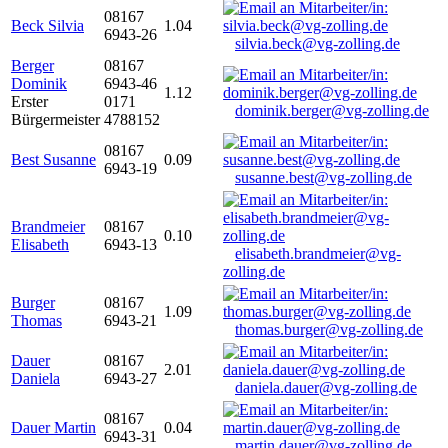
08167
Beck Silvia
1.04
6943-26
silvia.beck@vg-zolling.de
Berger
08167
Dominik
6943-46
1.12
Erster
0171
dominik.berger@vg-zolling.de
Bürgermeister
4788152
08167
Best Susanne
0.09
6943-19
susanne.best@vg-zolling.de
Brandmeier
08167
0.10
Elisabeth
6943-13
elisabeth.brandmeier@vg-
zolling.de
Burger
08167
1.09
Thomas
6943-21
thomas.burger@vg-zolling.de
Dauer
08167
2.01
Daniela
6943-27
daniela.dauer@vg-zolling.de
08167
Dauer Martin
0.04
6943-31
martin.dauer@vg-zolling.de