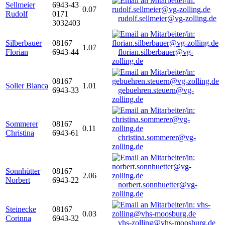
Sellmeier
6943-43
0.07
Rudolf
0171
rudolf.sellmeier@vg-zolling.de
3032403
Silberbauer
08167
1.07
Florian
6943-44
florian.silberbauer@vg-
zolling.de
08167
Soller Bianca
1.01
6943-33
gebuehren.steuern@vg-
zolling.de
Sommerer
08167
0.11
Christina
6943-61
christina.sommerer@vg-
zolling.de
Sonnhütter
08167
2.06
Norbert
6943-22
norbert.sonnhuetter@vg-
zolling.de
Steinecke
08167
0.03
Corinna
6943-32
vhs-zolling@vhs-moosburg.de