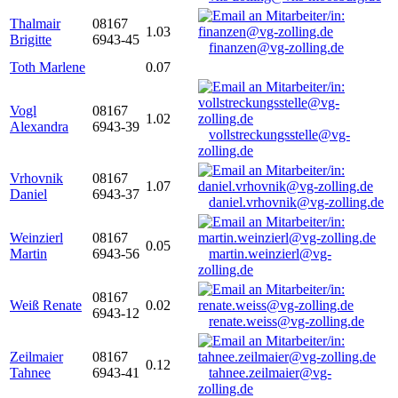
Thalmair
08167
1.03
Brigitte
6943-45
finanzen@vg-zolling.de
Toth Marlene
0.07
Vogl
08167
1.02
Alexandra
6943-39
vollstreckungsstelle@vg-
zolling.de
Vrhovnik
08167
1.07
Daniel
6943-37
daniel.vrhovnik@vg-zolling.de
Weinzierl
08167
0.05
Martin
6943-56
martin.weinzierl@vg-
zolling.de
08167
Weiß Renate
0.02
6943-12
renate.weiss@vg-zolling.de
Zeilmaier
08167
0.12
Tahnee
6943-41
tahnee.zeilmaier@vg-
zolling.de