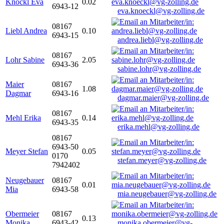
Knöckl Eva
0.02
6943-12
eva.knoeckl@vg-zolling.de
08167
Liebl Andrea
0.10
6943-15
andrea.liebl@vg-zolling.de
08167
Lohr Sabine
2.05
6943-36
sabine.lohr@vg-zolling.de
Maier
08167
1.08
Dagmar
6943-16
dagmar.maier@vg-zolling.de
08167
Mehl Erika
0.14
6943-35
erika.mehl@vg-zolling.de
08167
6943-50
Meyer Stefan
0.05
0170
stefan.meyer@vg-zolling.de
7942402
Neugebauer
08167
0.01
Mia
6943-58
mia.neugebauer@vg-zolling.de
Obermeier
08167
0.13
Monika
6943-42
monika.obermeier@vg-