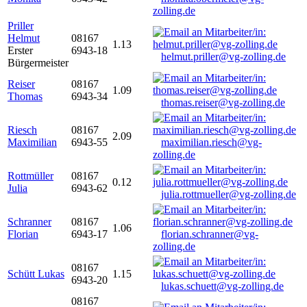
zolling.de
Priller
Helmut
08167
1.13
Erster
6943-18
helmut.priller@vg-zolling.de
Bürgermeister
Reiser
08167
1.09
Thomas
6943-34
thomas.reiser@vg-zolling.de
Riesch
08167
2.09
Maximilian
6943-55
maximilian.riesch@vg-
zolling.de
Rottmüller
08167
0.12
Julia
6943-62
julia.rottmueller@vg-zolling.de
Schranner
08167
1.06
Florian
6943-17
florian.schranner@vg-
zolling.de
08167
Schütt Lukas
1.15
6943-20
lukas.schuett@vg-zolling.de
08167