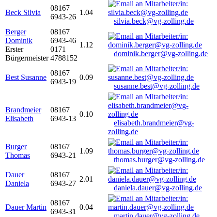
08167
Beck Silvia
1.04
6943-26
silvia.beck@vg-zolling.de
Berger
08167
Dominik
6943-46
1.12
Erster
0171
dominik.berger@vg-zolling.de
Bürgermeister
4788152
08167
Best Susanne
0.09
6943-19
susanne.best@vg-zolling.de
Brandmeier
08167
0.10
Elisabeth
6943-13
elisabeth.brandmeier@vg-
zolling.de
Burger
08167
1.09
Thomas
6943-21
thomas.burger@vg-zolling.de
Dauer
08167
2.01
Daniela
6943-27
daniela.dauer@vg-zolling.de
08167
Dauer Martin
0.04
6943-31
martin.dauer@vg-zolling.de