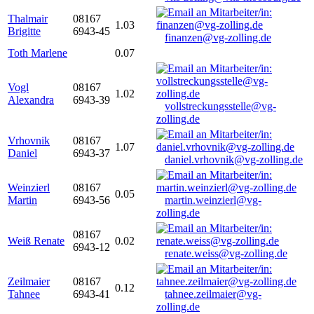
Thalmair
08167
1.03
Brigitte
6943-45
finanzen@vg-zolling.de
Toth Marlene
0.07
Vogl
08167
1.02
Alexandra
6943-39
vollstreckungsstelle@vg-
zolling.de
Vrhovnik
08167
1.07
Daniel
6943-37
daniel.vrhovnik@vg-zolling.de
Weinzierl
08167
0.05
Martin
6943-56
martin.weinzierl@vg-
zolling.de
08167
Weiß Renate
0.02
6943-12
renate.weiss@vg-zolling.de
Zeilmaier
08167
0.12
Tahnee
6943-41
tahnee.zeilmaier@vg-
zolling.de