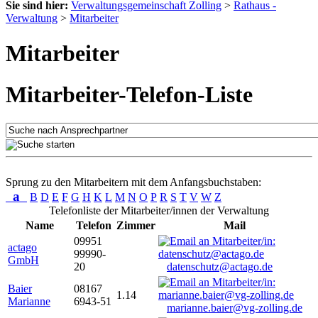
Sie sind hier:
Verwaltungsgemeinschaft Zolling
>
Rathaus -
Verwaltung
>
Mitarbeiter
Mitarbeiter
Mitarbeiter-Telefon-Liste
Sprung zu den Mitarbeitern mit dem Anfangsbuchstaben:
a
B
D
E
F
G
H
K
L
M
N
O
P
R
S
T
V
W
Z
Telefonliste der Mitarbeiter/innen der Verwaltung
Name
Telefon
Zimmer
Mail
09951
actago
99990-
GmbH
20
datenschutz@actago.de
Baier
08167
1.14
Marianne
6943-51
marianne.baier@vg-zolling.de