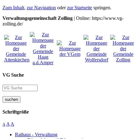
Zum Inhalt
,
zur Navigation
oder
zur Startseite
springen.
Verwaltungsgemeinschaft Zolling
| Online: https://www.vg-
zolling.de/
VG Suche
suchen
Schriftgröße
A
A
A
Rathaus - Verwaltung