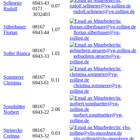
Sellmeier
6943-43
0.07
Rudolf
0171
rudolf.sellmeier@vg-zolling.de
3032403
Silberbauer
08167
1.07
Florian
6943-44
florian.silberbauer@vg-
zolling.de
08167
Soller Bianca
1.01
6943-33
gebuehren.steuern@vg-
zolling.de
Sommerer
08167
0.11
Christina
6943-61
christina.sommerer@vg-
zolling.de
Sonnhütter
08167
2.06
Norbert
6943-22
norbert.sonnhuetter@vg-
zolling.de
Steinecke
08167
0.03
Corinna
6943-32
vhs-zolling@vhs-moosburg.de