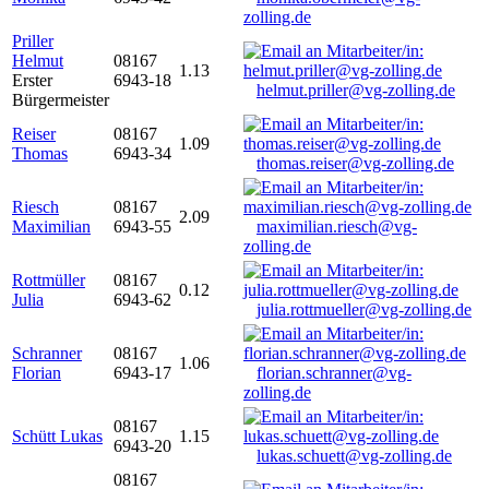
zolling.de
Priller
Helmut
08167
1.13
Erster
6943-18
helmut.priller@vg-zolling.de
Bürgermeister
Reiser
08167
1.09
Thomas
6943-34
thomas.reiser@vg-zolling.de
Riesch
08167
2.09
Maximilian
6943-55
maximilian.riesch@vg-
zolling.de
Rottmüller
08167
0.12
Julia
6943-62
julia.rottmueller@vg-zolling.de
Schranner
08167
1.06
Florian
6943-17
florian.schranner@vg-
zolling.de
08167
Schütt Lukas
1.15
6943-20
lukas.schuett@vg-zolling.de
08167