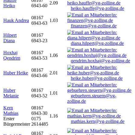
Hauffe
08167
2.09
Heiko
6943-60
heiko.hauffe@vg-zolling.de
08167
Hauk Andrea
1.03
6943-63
finanzen@vg-zolling.de
Hilpert
08167
Diana
6943-23
diana.hilpert@vg-zolling.de
Hoxhaj
08167
1.06
Qendrim
6943-53
qendrim.hoxhaj@vg-zolling.de
08167
Huber Heike
2.01
6943-66
heike.huber@vg-zolling.de
Huber
08167
1.01
Melanie
6943-52
gebuehren.steuern@vg-
zolling.de
Kern
08167
Mathias
6943-30
1.16
Erster
0175
mathias.kern@vg-zolling.de
Bürgermeister
2614485
08167