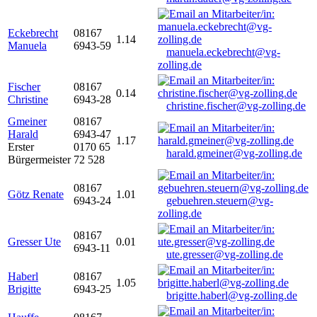
Eckebrecht
08167
1.14
Manuela
6943-59
manuela.eckebrecht@vg-
zolling.de
Fischer
08167
0.14
Christine
6943-28
christine.fischer@vg-zolling.de
Gmeiner
08167
Harald
6943-47
1.17
Erster
0170 65
harald.gmeiner@vg-zolling.de
Bürgermeister
72 528
08167
Götz Renate
1.01
6943-24
gebuehren.steuern@vg-
zolling.de
08167
Gresser Ute
0.01
6943-11
ute.gresser@vg-zolling.de
Haberl
08167
1.05
Brigitte
6943-25
brigitte.haberl@vg-zolling.de