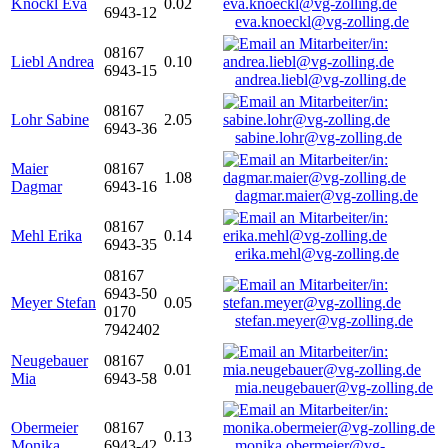
Knöckl Eva
0.02
6943-12
eva.knoeckl@vg-zolling.de
08167
Liebl Andrea
0.10
6943-15
andrea.liebl@vg-zolling.de
08167
Lohr Sabine
2.05
6943-36
sabine.lohr@vg-zolling.de
Maier
08167
1.08
Dagmar
6943-16
dagmar.maier@vg-zolling.de
08167
Mehl Erika
0.14
6943-35
erika.mehl@vg-zolling.de
08167
6943-50
Meyer Stefan
0.05
0170
stefan.meyer@vg-zolling.de
7942402
Neugebauer
08167
0.01
Mia
6943-58
mia.neugebauer@vg-zolling.de
Obermeier
08167
0.13
Monika
6943-42
monika.obermeier@vg-