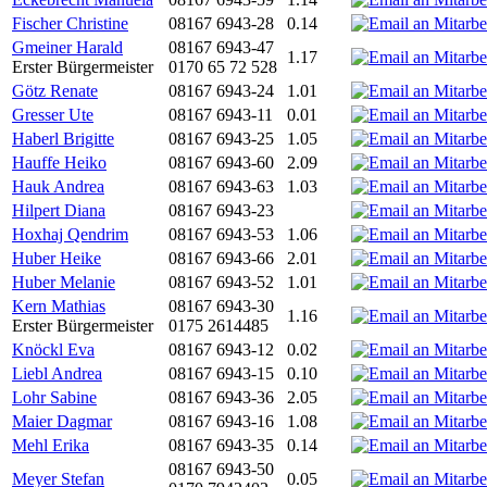
Fischer Christine
08167 6943-28
0.14
Gmeiner Harald
08167 6943-47
1.17
Erster Bürgermeister
0170 65 72 528
Götz Renate
08167 6943-24
1.01
Gresser Ute
08167 6943-11
0.01
Haberl Brigitte
08167 6943-25
1.05
Hauffe Heiko
08167 6943-60
2.09
Hauk Andrea
08167 6943-63
1.03
Hilpert Diana
08167 6943-23
Hoxhaj Qendrim
08167 6943-53
1.06
Huber Heike
08167 6943-66
2.01
Huber Melanie
08167 6943-52
1.01
Kern Mathias
08167 6943-30
1.16
Erster Bürgermeister
0175 2614485
Knöckl Eva
08167 6943-12
0.02
Liebl Andrea
08167 6943-15
0.10
Lohr Sabine
08167 6943-36
2.05
Maier Dagmar
08167 6943-16
1.08
Mehl Erika
08167 6943-35
0.14
08167 6943-50
Meyer Stefan
0.05