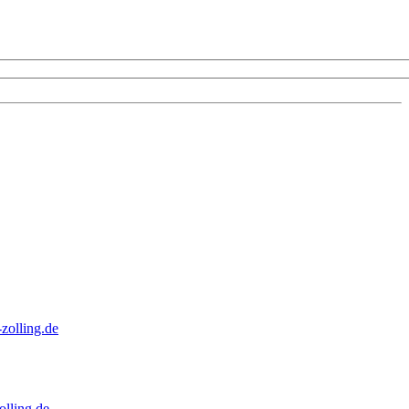
zolling.de
lling.de