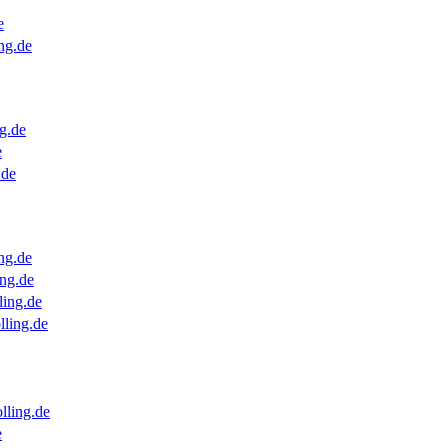
e
ng.de
g.de
e
.de
ng.de
ng.de
ling.de
lling.de
lling.de
e