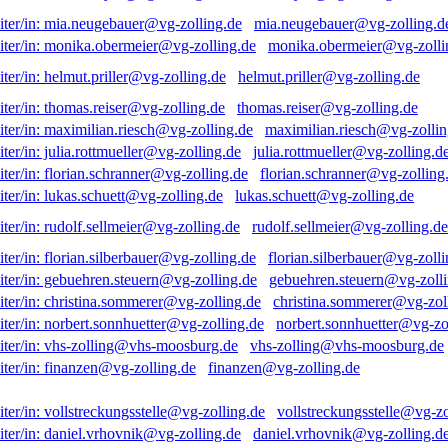
mia.neugebauer@vg-zolling.d
monika.obermeier@vg-zolli
helmut.priller@vg-zolling.de
thomas.reiser@vg-zolling.de
maximilian.riesch@vg-zollin
julia.rottmueller@vg-zolling.d
florian.schranner@vg-zolling
lukas.schuett@vg-zolling.de
rudolf.sellmeier@vg-zolling.de
florian.silberbauer@vg-zolli
gebuehren.steuern@vg-zolli
christina.sommerer@vg-zol
norbert.sonnhuetter@vg-zo
vhs-zolling@vhs-moosburg.de
finanzen@vg-zolling.de
vollstreckungsstelle@vg-zo
daniel.vrhovnik@vg-zolling.d