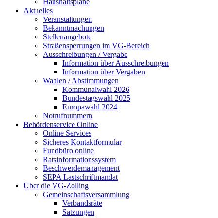
Haushaltspläne
Aktuelles
Veranstaltungen
Bekanntmachungen
Stellenangebote
Straßensperrungen im VG-Bereich
Ausschreibungen / Vergabe
Information über Ausschreibungen
Information über Vergaben
Wahlen / Abstimmungen
Kommunalwahl 2026
Bundestagswahl 2025
Europawahl 2024
Notrufnummern
Behördenservice Online
Online Services
Sicheres Kontaktformular
Fundbüro online
Ratsinformationssystem
Beschwerdemanagement
SEPA Lastschriftmandat
Über die VG-Zolling
Gemeinschaftsversammlung
Verbandsräte
Satzungen