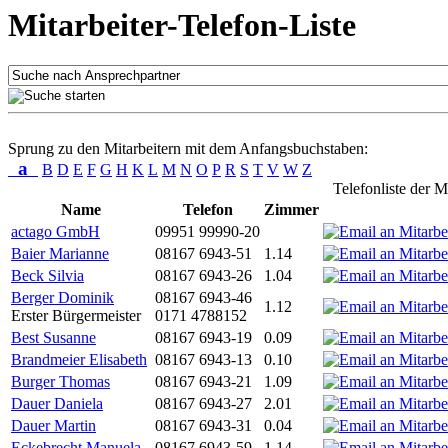
Mitarbeiter-Telefon-Liste
Sprung zu den Mitarbeitern mit dem Anfangsbuchstaben:
a
B
D
E
F
G
H
K
L
M
N
O
P
R
S
T
V
W
Z
Telefonliste der M
Name
Telefon
Zimmer
actago GmbH
09951 99990-20
Baier Marianne
08167 6943-51
1.14
Beck Silvia
08167 6943-26
1.04
Berger Dominik
08167 6943-46
1.12
Erster Bürgermeister
0171 4788152
Best Susanne
08167 6943-19
0.09
Brandmeier Elisabeth
08167 6943-13
0.10
Burger Thomas
08167 6943-21
1.09
Dauer Daniela
08167 6943-27
2.01
Dauer Martin
08167 6943-31
0.04
Eckebrecht Manuela
08167 6943-59
1.14