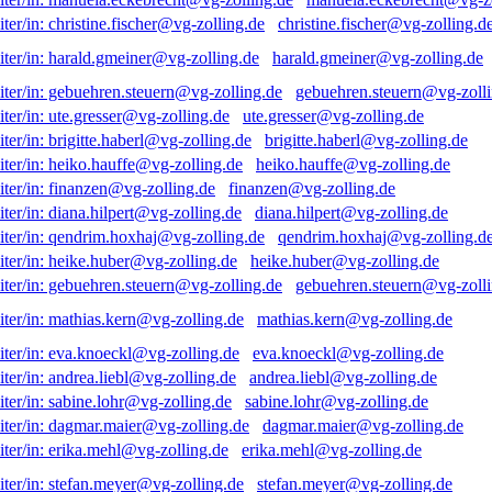
christine.fischer@vg-zolling.d
harald.gmeiner@vg-zolling.de
gebuehren.steuern@vg-zolli
ute.gresser@vg-zolling.de
brigitte.haberl@vg-zolling.de
heiko.hauffe@vg-zolling.de
finanzen@vg-zolling.de
diana.hilpert@vg-zolling.de
qendrim.hoxhaj@vg-zolling.d
heike.huber@vg-zolling.de
gebuehren.steuern@vg-zolli
mathias.kern@vg-zolling.de
eva.knoeckl@vg-zolling.de
andrea.liebl@vg-zolling.de
sabine.lohr@vg-zolling.de
dagmar.maier@vg-zolling.de
erika.mehl@vg-zolling.de
stefan.meyer@vg-zolling.de