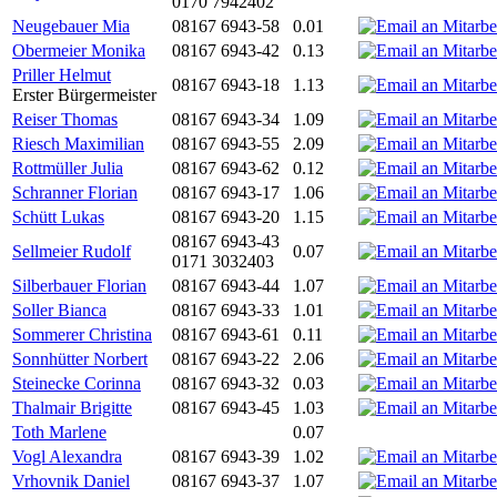
0170 7942402
Neugebauer Mia
08167 6943-58
0.01
Obermeier Monika
08167 6943-42
0.13
Priller Helmut
08167 6943-18
1.13
Erster Bürgermeister
Reiser Thomas
08167 6943-34
1.09
Riesch Maximilian
08167 6943-55
2.09
Rottmüller Julia
08167 6943-62
0.12
Schranner Florian
08167 6943-17
1.06
Schütt Lukas
08167 6943-20
1.15
08167 6943-43
Sellmeier Rudolf
0.07
0171 3032403
Silberbauer Florian
08167 6943-44
1.07
Soller Bianca
08167 6943-33
1.01
Sommerer Christina
08167 6943-61
0.11
Sonnhütter Norbert
08167 6943-22
2.06
Steinecke Corinna
08167 6943-32
0.03
Thalmair Brigitte
08167 6943-45
1.03
Toth Marlene
0.07
Vogl Alexandra
08167 6943-39
1.02
Vrhovnik Daniel
08167 6943-37
1.07