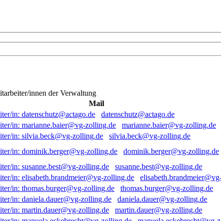
itarbeiter/innen der Verwaltung
Mail
datenschutz@actago.de
marianne.baier@vg-zolling.de
silvia.beck@vg-zolling.de
dominik.berger@vg-zolling.de
susanne.best@vg-zolling.de
elisabeth.brandmeier@vg-
thomas.burger@vg-zolling.de
daniela.dauer@vg-zolling.de
martin.dauer@vg-zolling.de
manuela.eckebrecht@vg-zo