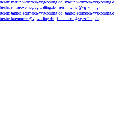
martin.weinzierl@vg-zolling.
renate.weiss@vg-zolling.de
tahnee.zeilmaier@vg-zolling.
kaemmerei@vg-zolling.de