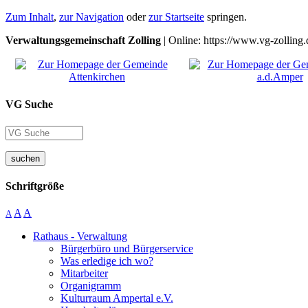
Zum Inhalt
,
zur Navigation
oder
zur Startseite
springen.
Verwaltungsgemeinschaft Zolling
| Online: https://www.vg-zolling.
VG Suche
suchen
Schriftgröße
A
A
A
Rathaus - Verwaltung
Bürgerbüro und Bürgerservice
Was erledige ich wo?
Mitarbeiter
Organigramm
Kulturraum Ampertal e.V.