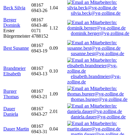
08167
Beck Silvia
1.04
6943-26
silvia.beck@vg-zolling.de
Berger
08167
Dominik
6943-46
1.12
Erster
0171
dominik.berger@vg-zolling.de
Bürgermeister
4788152
08167
Best Susanne
0.09
6943-19
susanne.best@vg-zolling.de
Brandmeier
08167
0.10
Elisabeth
6943-13
elisabeth.brandmeier@vg-
zolling.de
Burger
08167
1.09
Thomas
6943-21
thomas.burger@vg-zolling.de
Dauer
08167
2.01
Daniela
6943-27
daniela.dauer@vg-zolling.de
08167
Dauer Martin
0.04
6943-31
martin.dauer@vg-zolling.de