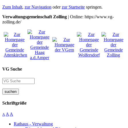
Zum Inhalt
,
zur Navigation
oder
zur Startseite
springen.
Verwaltungsgemeinschaft Zolling
| Online: https://www.vg-
zolling.de/
VG Suche
suchen
Schriftgröße
A
A
A
Rathaus - Verwaltung