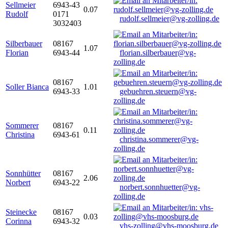
Sellmeier
6943-43
0.07
Rudolf
0171
rudolf.sellmeier@vg-zolling.de
3032403
Silberbauer
08167
1.07
Florian
6943-44
florian.silberbauer@vg-
zolling.de
08167
Soller Bianca
1.01
6943-33
gebuehren.steuern@vg-
zolling.de
Sommerer
08167
0.11
Christina
6943-61
christina.sommerer@vg-
zolling.de
Sonnhütter
08167
2.06
Norbert
6943-22
norbert.sonnhuetter@vg-
zolling.de
Steinecke
08167
0.03
Corinna
6943-32
vhs-zolling@vhs-moosburg.de