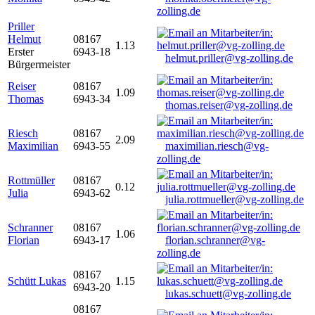
zolling.de
Priller
Helmut
08167
1.13
Erster
6943-18
helmut.priller@vg-zolling.de
Bürgermeister
Reiser
08167
1.09
Thomas
6943-34
thomas.reiser@vg-zolling.de
Riesch
08167
2.09
Maximilian
6943-55
maximilian.riesch@vg-
zolling.de
Rottmüller
08167
0.12
Julia
6943-62
julia.rottmueller@vg-zolling.de
Schranner
08167
1.06
Florian
6943-17
florian.schranner@vg-
zolling.de
08167
Schütt Lukas
1.15
6943-20
lukas.schuett@vg-zolling.de
08167