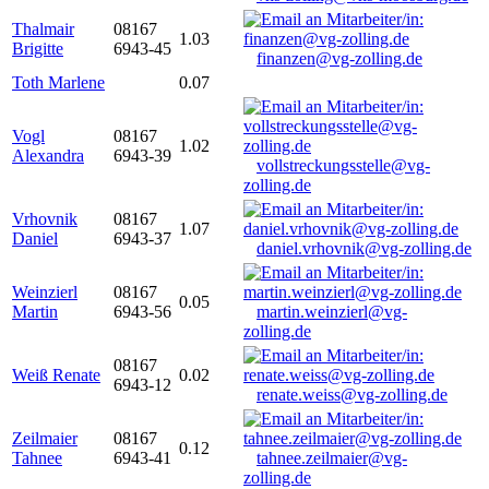
Thalmair
08167
1.03
Brigitte
6943-45
finanzen@vg-zolling.de
Toth Marlene
0.07
Vogl
08167
1.02
Alexandra
6943-39
vollstreckungsstelle@vg-
zolling.de
Vrhovnik
08167
1.07
Daniel
6943-37
daniel.vrhovnik@vg-zolling.de
Weinzierl
08167
0.05
Martin
6943-56
martin.weinzierl@vg-
zolling.de
08167
Weiß Renate
0.02
6943-12
renate.weiss@vg-zolling.de
Zeilmaier
08167
0.12
Tahnee
6943-41
tahnee.zeilmaier@vg-
zolling.de