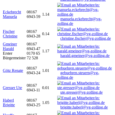
Eckebrecht
08167
1.14
Manuela
6943-59
manuela.eckebrecht@vg-
zolling.de
Fischer
08167
0.14
Christine
6943-28
christine.fischer@vg-zolling.de
Gmeiner
08167
Harald
6943-47
1.17
Erster
0170 65
harald.gmeiner@vg-zolling.de
Bürgermeister
72 528
08167
Götz Renate
1.01
6943-24
gebuehren.steuern@vg-
zolling.de
08167
Gresser Ute
0.01
6943-11
ute.gresser@vg-zolling.de
Haberl
08167
1.05
Brigitte
6943-25
brigitte.haberl@vg-zolling.de