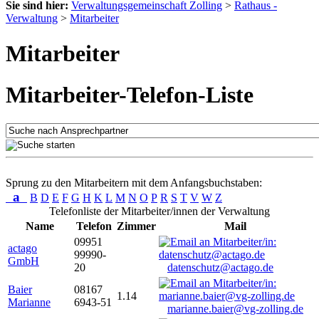
Sie sind hier:
Verwaltungsgemeinschaft Zolling
>
Rathaus -
Verwaltung
>
Mitarbeiter
Mitarbeiter
Mitarbeiter-Telefon-Liste
Sprung zu den Mitarbeitern mit dem Anfangsbuchstaben:
a
B
D
E
F
G
H
K
L
M
N
O
P
R
S
T
V
W
Z
Telefonliste der Mitarbeiter/innen der Verwaltung
Name
Telefon
Zimmer
Mail
09951
actago
99990-
GmbH
20
datenschutz@actago.de
Baier
08167
1.14
Marianne
6943-51
marianne.baier@vg-zolling.de