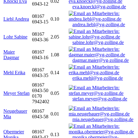
Knöckl Eva
0.02
6943-12
eva.knoeckl@vg-zolling.de
08167
Liebl Andrea
0.10
6943-15
andrea.liebl@vg-zolling.de
08167
Lohr Sabine
2.05
6943-36
sabine.lohr@vg-zolling.de
Maier
08167
1.08
Dagmar
6943-16
dagmar.maier@vg-zolling.de
08167
Mehl Erika
0.14
6943-35
erika.mehl@vg-zolling.de
08167
6943-50
Meyer Stefan
0.05
0170
stefan.meyer@vg-zolling.de
7942402
Neugebauer
08167
0.01
Mia
6943-58
mia.neugebauer@vg-zolling.de
Obermeier
08167
0.13
Monika
6943-42
monika.obermeier@vg-