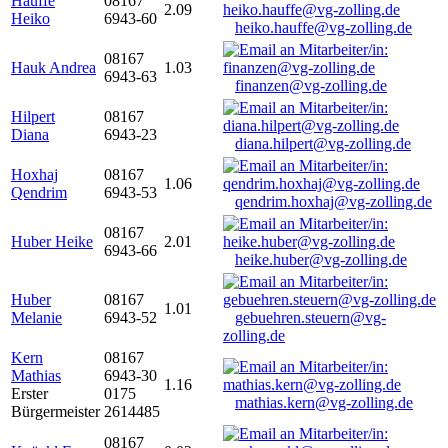
Hauffe
08167
2.09
Heiko
6943-60
heiko.hauffe@vg-zolling.de
08167
Hauk Andrea
1.03
6943-63
finanzen@vg-zolling.de
Hilpert
08167
Diana
6943-23
diana.hilpert@vg-zolling.de
Hoxhaj
08167
1.06
Qendrim
6943-53
qendrim.hoxhaj@vg-zolling.de
08167
Huber Heike
2.01
6943-66
heike.huber@vg-zolling.de
Huber
08167
1.01
Melanie
6943-52
gebuehren.steuern@vg-
zolling.de
Kern
08167
Mathias
6943-30
1.16
Erster
0175
mathias.kern@vg-zolling.de
Bürgermeister
2614485
08167