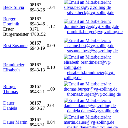
08167
Beck Silvia
1.04
6943-26
silvia.beck@vg-zolling.de
Berger
08167
Dominik
6943-46
1.12
Erster
0171
dominik.berger@vg-zolling.de
Bürgermeister
4788152
08167
Best Susanne
0.09
6943-19
susanne.best@vg-zolling.de
Brandmeier
08167
0.10
Elisabeth
6943-13
elisabeth.brandmeier@vg-
zolling.de
Burger
08167
1.09
Thomas
6943-21
thomas.burger@vg-zolling.de
Dauer
08167
2.01
Daniela
6943-27
daniela.dauer@vg-zolling.de
08167
Dauer Martin
0.04
6943-31
martin.dauer@vg-zolling.de