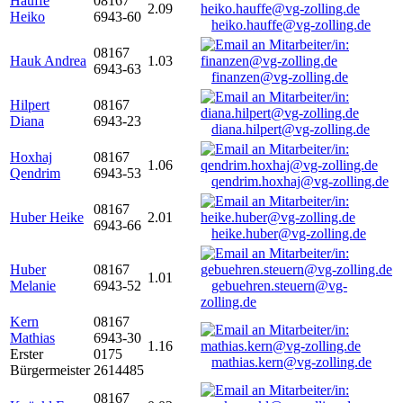
Hauffe
08167
2.09
Heiko
6943-60
heiko.hauffe@vg-zolling.de
08167
Hauk Andrea
1.03
6943-63
finanzen@vg-zolling.de
Hilpert
08167
Diana
6943-23
diana.hilpert@vg-zolling.de
Hoxhaj
08167
1.06
Qendrim
6943-53
qendrim.hoxhaj@vg-zolling.de
08167
Huber Heike
2.01
6943-66
heike.huber@vg-zolling.de
Huber
08167
1.01
Melanie
6943-52
gebuehren.steuern@vg-
zolling.de
Kern
08167
Mathias
6943-30
1.16
Erster
0175
mathias.kern@vg-zolling.de
Bürgermeister
2614485
08167