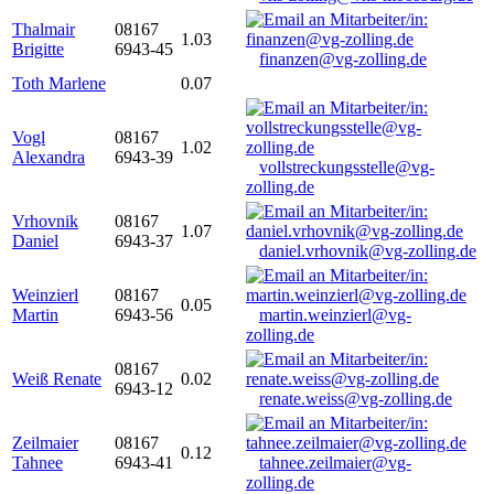
Thalmair
08167
1.03
Brigitte
6943-45
finanzen@vg-zolling.de
Toth Marlene
0.07
Vogl
08167
1.02
Alexandra
6943-39
vollstreckungsstelle@vg-
zolling.de
Vrhovnik
08167
1.07
Daniel
6943-37
daniel.vrhovnik@vg-zolling.de
Weinzierl
08167
0.05
Martin
6943-56
martin.weinzierl@vg-
zolling.de
08167
Weiß Renate
0.02
6943-12
renate.weiss@vg-zolling.de
Zeilmaier
08167
0.12
Tahnee
6943-41
tahnee.zeilmaier@vg-
zolling.de