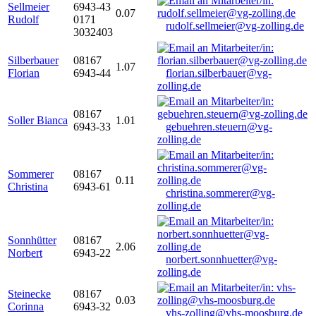
Sellmeier
6943-43
0.07
Rudolf
0171
rudolf.sellmeier@vg-zolling.de
3032403
Silberbauer
08167
1.07
Florian
6943-44
florian.silberbauer@vg-
zolling.de
08167
Soller Bianca
1.01
6943-33
gebuehren.steuern@vg-
zolling.de
Sommerer
08167
0.11
Christina
6943-61
christina.sommerer@vg-
zolling.de
Sonnhütter
08167
2.06
Norbert
6943-22
norbert.sonnhuetter@vg-
zolling.de
Steinecke
08167
0.03
Corinna
6943-32
vhs-zolling@vhs-moosburg.de