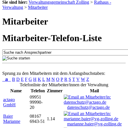
Sie sind hier:
Verwaltungsgemeinschaft Zolling
>
Rathaus -
Verwaltung
>
Mitarbeiter
Mitarbeiter
Mitarbeiter-Telefon-Liste
Sprung zu den Mitarbeitern mit dem Anfangsbuchstaben:
a
B
D
E
F
G
H
K
L
M
N
O
P
R
S
T
V
W
Z
Telefonliste der Mitarbeiter/innen der Verwaltung
Name
Telefon
Zimmer
Mail
09951
actago
99990-
GmbH
20
datenschutz@actago.de
Baier
08167
1.14
Marianne
6943-51
marianne.baier@vg-zolling.de