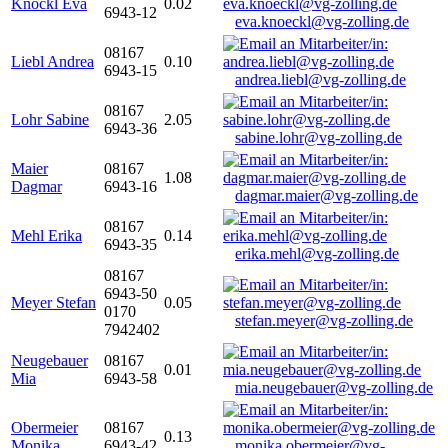
Knöckl Eva
0.02
6943-12
eva.knoeckl@vg-zolling.de
08167
Liebl Andrea
0.10
6943-15
andrea.liebl@vg-zolling.de
08167
Lohr Sabine
2.05
6943-36
sabine.lohr@vg-zolling.de
Maier
08167
1.08
Dagmar
6943-16
dagmar.maier@vg-zolling.de
08167
Mehl Erika
0.14
6943-35
erika.mehl@vg-zolling.de
08167
6943-50
Meyer Stefan
0.05
0170
stefan.meyer@vg-zolling.de
7942402
Neugebauer
08167
0.01
Mia
6943-58
mia.neugebauer@vg-zolling.de
Obermeier
08167
0.13
Monika
6943-42
monika.obermeier@vg-