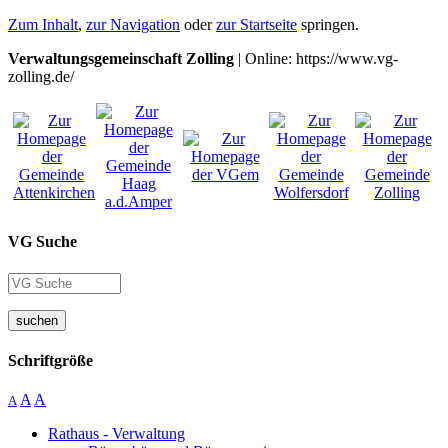
Zum Inhalt
,
zur Navigation
oder
zur Startseite
springen.
Verwaltungsgemeinschaft Zolling
| Online: https://www.vg-
zolling.de/
VG Suche
suchen
Schriftgröße
A
A
A
Rathaus - Verwaltung