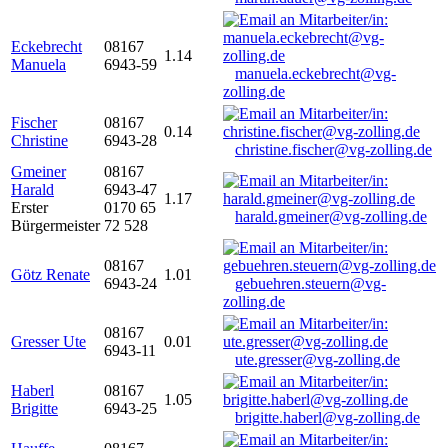
Eckebrecht
08167
1.14
Manuela
6943-59
manuela.eckebrecht@vg-
zolling.de
Fischer
08167
0.14
Christine
6943-28
christine.fischer@vg-zolling.de
Gmeiner
08167
Harald
6943-47
1.17
Erster
0170 65
harald.gmeiner@vg-zolling.de
Bürgermeister
72 528
08167
Götz Renate
1.01
6943-24
gebuehren.steuern@vg-
zolling.de
08167
Gresser Ute
0.01
6943-11
ute.gresser@vg-zolling.de
Haberl
08167
1.05
Brigitte
6943-25
brigitte.haberl@vg-zolling.de