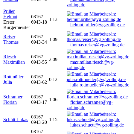
zolling.de
Priller
Helmut
08167
1.13
Erster
6943-18
helmut.priller@vg-zolling.de
Bürgermeister
Reiser
08167
1.09
Thomas
6943-34
thomas.reiser@vg-zolling.de
Riesch
08167
2.09
Maximilian
6943-55
maximilian.riesch@vg-
zolling.de
Rottmüller
08167
0.12
Julia
6943-62
julia.rottmueller@vg-zolling.de
Schranner
08167
1.06
Florian
6943-17
florian.schranner@vg-
zolling.de
08167
Schütt Lukas
1.15
6943-20
lukas.schuett@vg-zolling.de
08167