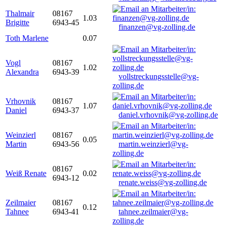
Thalmair
08167
1.03
Brigitte
6943-45
finanzen@vg-zolling.de
Toth Marlene
0.07
Vogl
08167
1.02
Alexandra
6943-39
vollstreckungsstelle@vg-
zolling.de
Vrhovnik
08167
1.07
Daniel
6943-37
daniel.vrhovnik@vg-zolling.de
Weinzierl
08167
0.05
Martin
6943-56
martin.weinzierl@vg-
zolling.de
08167
Weiß Renate
0.02
6943-12
renate.weiss@vg-zolling.de
Zeilmaier
08167
0.12
Tahnee
6943-41
tahnee.zeilmaier@vg-
zolling.de