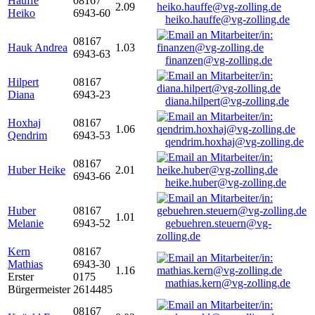
Hauffe
08167
2.09
Heiko
6943-60
heiko.hauffe@vg-zolling.de
08167
Hauk Andrea
1.03
6943-63
finanzen@vg-zolling.de
Hilpert
08167
Diana
6943-23
diana.hilpert@vg-zolling.de
Hoxhaj
08167
1.06
Qendrim
6943-53
qendrim.hoxhaj@vg-zolling.de
08167
Huber Heike
2.01
6943-66
heike.huber@vg-zolling.de
Huber
08167
1.01
Melanie
6943-52
gebuehren.steuern@vg-
zolling.de
Kern
08167
Mathias
6943-30
1.16
Erster
0175
mathias.kern@vg-zolling.de
Bürgermeister
2614485
08167