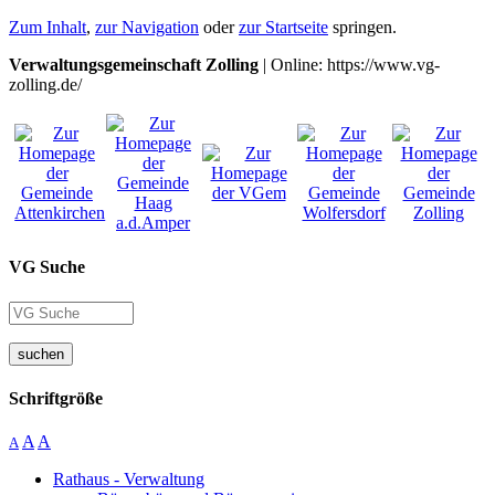
Zum Inhalt
,
zur Navigation
oder
zur Startseite
springen.
Verwaltungsgemeinschaft Zolling
| Online: https://www.vg-
zolling.de/
VG Suche
suchen
Schriftgröße
A
A
A
Rathaus - Verwaltung