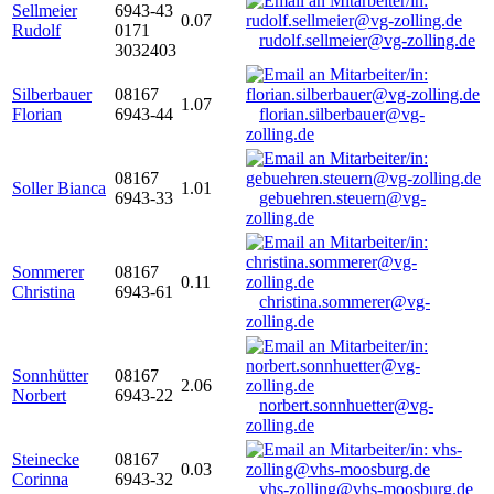
Sellmeier
6943-43
0.07
Rudolf
0171
rudolf.sellmeier@vg-zolling.de
3032403
Silberbauer
08167
1.07
Florian
6943-44
florian.silberbauer@vg-
zolling.de
08167
Soller Bianca
1.01
6943-33
gebuehren.steuern@vg-
zolling.de
Sommerer
08167
0.11
Christina
6943-61
christina.sommerer@vg-
zolling.de
Sonnhütter
08167
2.06
Norbert
6943-22
norbert.sonnhuetter@vg-
zolling.de
Steinecke
08167
0.03
Corinna
6943-32
vhs-zolling@vhs-moosburg.de