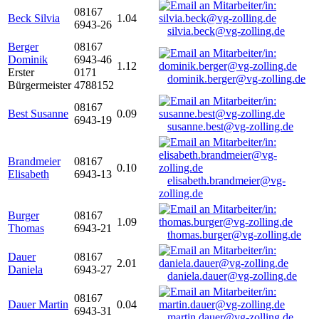
08167
Beck Silvia
1.04
6943-26
silvia.beck@vg-zolling.de
Berger
08167
Dominik
6943-46
1.12
Erster
0171
dominik.berger@vg-zolling.de
Bürgermeister
4788152
08167
Best Susanne
0.09
6943-19
susanne.best@vg-zolling.de
Brandmeier
08167
0.10
Elisabeth
6943-13
elisabeth.brandmeier@vg-
zolling.de
Burger
08167
1.09
Thomas
6943-21
thomas.burger@vg-zolling.de
Dauer
08167
2.01
Daniela
6943-27
daniela.dauer@vg-zolling.de
08167
Dauer Martin
0.04
6943-31
martin.dauer@vg-zolling.de