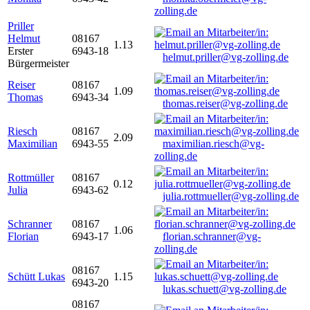
zolling.de
Priller
Helmut
08167
1.13
Erster
6943-18
helmut.priller@vg-zolling.de
Bürgermeister
Reiser
08167
1.09
Thomas
6943-34
thomas.reiser@vg-zolling.de
Riesch
08167
2.09
Maximilian
6943-55
maximilian.riesch@vg-
zolling.de
Rottmüller
08167
0.12
Julia
6943-62
julia.rottmueller@vg-zolling.de
Schranner
08167
1.06
Florian
6943-17
florian.schranner@vg-
zolling.de
08167
Schütt Lukas
1.15
6943-20
lukas.schuett@vg-zolling.de
08167