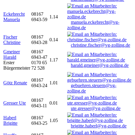
Eckebrecht
08167
1.14
Manuela
6943-59
manuela.eckebrecht@vg-
zolling.de
Fischer
08167
0.14
Christine
6943-28
christine.fischer@vg-zolling.de
Gmeiner
08167
Harald
6943-47
1.17
Erster
0170 65
harald.gmeiner@vg-zolling.de
Bürgermeister
72 528
08167
Götz Renate
1.01
6943-24
gebuehren.steuern@vg-
zolling.de
08167
Gresser Ute
0.01
6943-11
ute.gresser@vg-zolling.de
Haberl
08167
1.05
Brigitte
6943-25
brigitte.haberl@vg-zolling.de