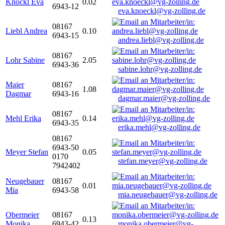
Knöckl Eva
0.02
6943-12
eva.knoeckl@vg-zolling.de
08167
Liebl Andrea
0.10
6943-15
andrea.liebl@vg-zolling.de
08167
Lohr Sabine
2.05
6943-36
sabine.lohr@vg-zolling.de
Maier
08167
1.08
Dagmar
6943-16
dagmar.maier@vg-zolling.de
08167
Mehl Erika
0.14
6943-35
erika.mehl@vg-zolling.de
08167
6943-50
Meyer Stefan
0.05
0170
stefan.meyer@vg-zolling.de
7942402
Neugebauer
08167
0.01
Mia
6943-58
mia.neugebauer@vg-zolling.de
Obermeier
08167
0.13
Monika
6943-42
monika.obermeier@vg-