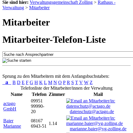
Sie sind hier:
Verwaltungsgemeinschaft Zolling
>
Rathaus -
Verwaltung
>
Mitarbeiter
Mitarbeiter
Mitarbeiter-Telefon-Liste
Sprung zu den Mitarbeitern mit dem Anfangsbuchstaben:
a
B
D
E
F
G
H
K
L
M
N
O
P
R
S
T
V
W
Z
Telefonliste der Mitarbeiter/innen der Verwaltung
Name
Telefon
Zimmer
Mail
09951
actago
99990-
GmbH
20
datenschutz@actago.de
Baier
08167
1.14
Marianne
6943-51
marianne.baier@vg-zolling.de