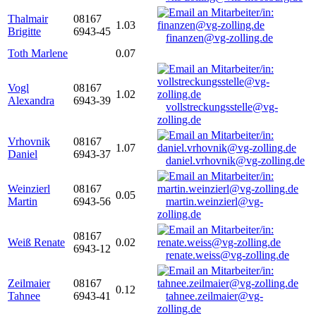
Thalmair
08167
1.03
Brigitte
6943-45
finanzen@vg-zolling.de
Toth Marlene
0.07
Vogl
08167
1.02
Alexandra
6943-39
vollstreckungsstelle@vg-
zolling.de
Vrhovnik
08167
1.07
Daniel
6943-37
daniel.vrhovnik@vg-zolling.de
Weinzierl
08167
0.05
Martin
6943-56
martin.weinzierl@vg-
zolling.de
08167
Weiß Renate
0.02
6943-12
renate.weiss@vg-zolling.de
Zeilmaier
08167
0.12
Tahnee
6943-41
tahnee.zeilmaier@vg-
zolling.de