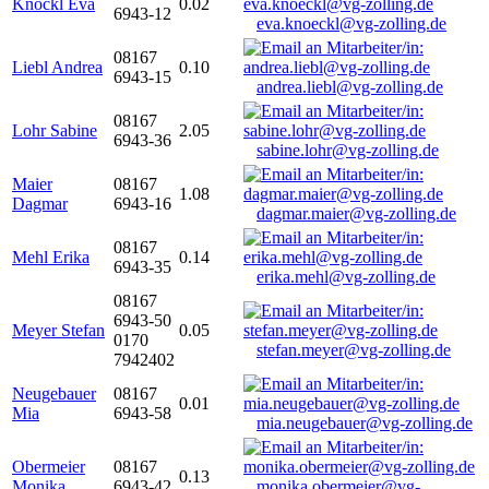
Knöckl Eva
0.02
6943-12
eva.knoeckl@vg-zolling.de
08167
Liebl Andrea
0.10
6943-15
andrea.liebl@vg-zolling.de
08167
Lohr Sabine
2.05
6943-36
sabine.lohr@vg-zolling.de
Maier
08167
1.08
Dagmar
6943-16
dagmar.maier@vg-zolling.de
08167
Mehl Erika
0.14
6943-35
erika.mehl@vg-zolling.de
08167
6943-50
Meyer Stefan
0.05
0170
stefan.meyer@vg-zolling.de
7942402
Neugebauer
08167
0.01
Mia
6943-58
mia.neugebauer@vg-zolling.de
Obermeier
08167
0.13
Monika
6943-42
monika.obermeier@vg-