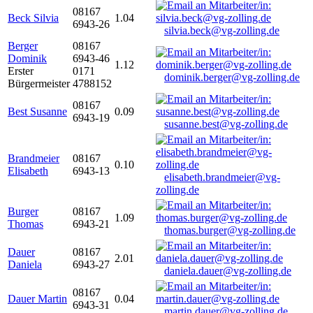
08167
Beck Silvia
1.04
6943-26
silvia.beck@vg-zolling.de
Berger
08167
Dominik
6943-46
1.12
Erster
0171
dominik.berger@vg-zolling.de
Bürgermeister
4788152
08167
Best Susanne
0.09
6943-19
susanne.best@vg-zolling.de
Brandmeier
08167
0.10
Elisabeth
6943-13
elisabeth.brandmeier@vg-
zolling.de
Burger
08167
1.09
Thomas
6943-21
thomas.burger@vg-zolling.de
Dauer
08167
2.01
Daniela
6943-27
daniela.dauer@vg-zolling.de
08167
Dauer Martin
0.04
6943-31
martin.dauer@vg-zolling.de