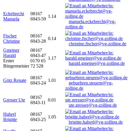
Eckebrecht
08167
1.14
Manuela
6943-59
manuela.eckebrecht@vg-
zolling.de
Fischer
08167
0.14
Christine
6943-28
christine.fischer@vg-zolling.de
Gmeiner
08167
Harald
6943-47
1.17
Erster
0170 65
harald.gmeiner@vg-zolling.de
Bürgermeister
72 528
08167
Götz Renate
1.01
6943-24
gebuehren.steuern@vg-
zolling.de
08167
Gresser Ute
0.01
6943-11
ute.gresser@vg-zolling.de
Haberl
08167
1.05
Brigitte
6943-25
brigitte.haberl@vg-zolling.de