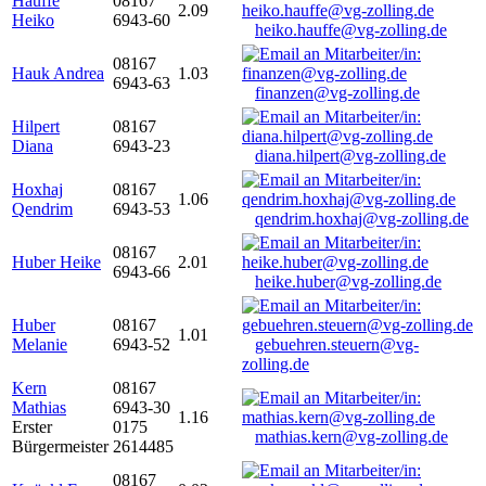
Hauffe
08167
2.09
Heiko
6943-60
heiko.hauffe@vg-zolling.de
08167
Hauk Andrea
1.03
6943-63
finanzen@vg-zolling.de
Hilpert
08167
Diana
6943-23
diana.hilpert@vg-zolling.de
Hoxhaj
08167
1.06
Qendrim
6943-53
qendrim.hoxhaj@vg-zolling.de
08167
Huber Heike
2.01
6943-66
heike.huber@vg-zolling.de
Huber
08167
1.01
Melanie
6943-52
gebuehren.steuern@vg-
zolling.de
Kern
08167
Mathias
6943-30
1.16
Erster
0175
mathias.kern@vg-zolling.de
Bürgermeister
2614485
08167