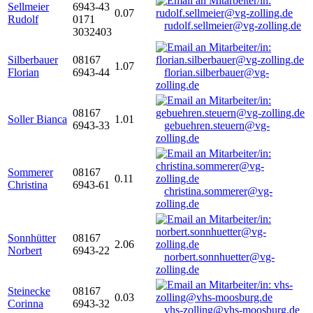
Sellmeier
6943-43
0.07
Rudolf
0171
rudolf.sellmeier@vg-zolling.de
3032403
Silberbauer
08167
1.07
Florian
6943-44
florian.silberbauer@vg-
zolling.de
08167
Soller Bianca
1.01
6943-33
gebuehren.steuern@vg-
zolling.de
Sommerer
08167
0.11
Christina
6943-61
christina.sommerer@vg-
zolling.de
Sonnhütter
08167
2.06
Norbert
6943-22
norbert.sonnhuetter@vg-
zolling.de
Steinecke
08167
0.03
Corinna
6943-32
vhs-zolling@vhs-moosburg.de