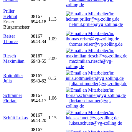
zolling.de
Priller
Helmut
08167
1.13
Erster
6943-18
helmut.priller@vg-zolling.de
Bürgermeister
Reiser
08167
1.09
Thomas
6943-34
thomas.reiser@vg-zolling.de
Riesch
08167
2.09
Maximilian
6943-55
maximilian.riesch@vg-
zolling.de
Rottmüller
08167
0.12
Julia
6943-62
julia.rottmueller@vg-zolling.de
Schranner
08167
1.06
Florian
6943-17
florian.schranner@vg-
zolling.de
08167
Schütt Lukas
1.15
6943-20
lukas.schuett@vg-zolling.de
08167