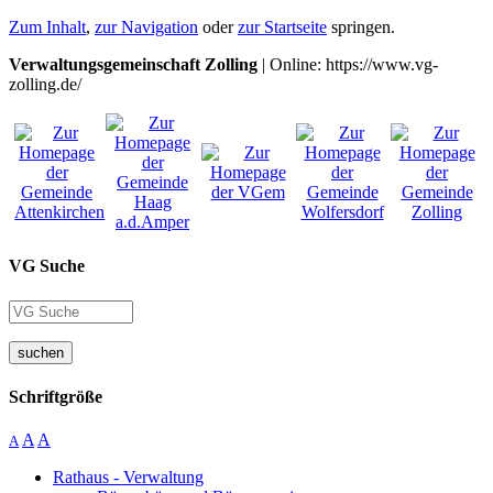
Zum Inhalt
,
zur Navigation
oder
zur Startseite
springen.
Verwaltungsgemeinschaft Zolling
| Online: https://www.vg-
zolling.de/
VG Suche
suchen
Schriftgröße
A
A
A
Rathaus - Verwaltung