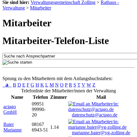
Sie sind hier:
Verwaltungsgemeinschaft Zolling
>
Rathaus -
Verwaltung
>
Mitarbeiter
Mitarbeiter
Mitarbeiter-Telefon-Liste
Sprung zu den Mitarbeitern mit dem Anfangsbuchstaben:
a
B
D
E
F
G
H
K
L
M
N
O
P
R
S
T
V
W
Z
Telefonliste der Mitarbeiter/innen der Verwaltung
Name
Telefon
Zimmer
Mail
09951
actago
99990-
GmbH
20
datenschutz@actago.de
Baier
08167
1.14
Marianne
6943-51
marianne.baier@vg-zolling.de