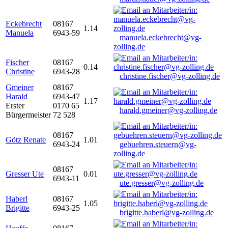
Eckebrecht
08167
1.14
Manuela
6943-59
manuela.eckebrecht@vg-
zolling.de
Fischer
08167
0.14
Christine
6943-28
christine.fischer@vg-zolling.de
Gmeiner
08167
Harald
6943-47
1.17
Erster
0170 65
harald.gmeiner@vg-zolling.de
Bürgermeister
72 528
08167
Götz Renate
1.01
6943-24
gebuehren.steuern@vg-
zolling.de
08167
Gresser Ute
0.01
6943-11
ute.gresser@vg-zolling.de
Haberl
08167
1.05
Brigitte
6943-25
brigitte.haberl@vg-zolling.de