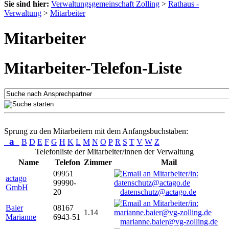
Sie sind hier:
Verwaltungsgemeinschaft Zolling
>
Rathaus -
Verwaltung
>
Mitarbeiter
Mitarbeiter
Mitarbeiter-Telefon-Liste
Sprung zu den Mitarbeitern mit dem Anfangsbuchstaben:
a
B
D
E
F
G
H
K
L
M
N
O
P
R
S
T
V
W
Z
Telefonliste der Mitarbeiter/innen der Verwaltung
Name
Telefon
Zimmer
Mail
09951
actago
99990-
GmbH
20
datenschutz@actago.de
Baier
08167
1.14
Marianne
6943-51
marianne.baier@vg-zolling.de