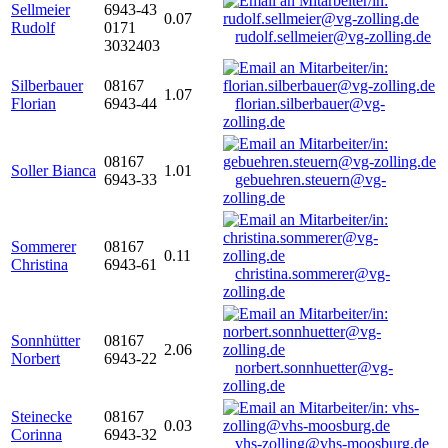
Sellmeier
6943-43
0.07
Rudolf
0171
rudolf.sellmeier@vg-zolling.de
3032403
Silberbauer
08167
1.07
Florian
6943-44
florian.silberbauer@vg-
zolling.de
08167
Soller Bianca
1.01
6943-33
gebuehren.steuern@vg-
zolling.de
Sommerer
08167
0.11
Christina
6943-61
christina.sommerer@vg-
zolling.de
Sonnhütter
08167
2.06
Norbert
6943-22
norbert.sonnhuetter@vg-
zolling.de
Steinecke
08167
0.03
Corinna
6943-32
vhs-zolling@vhs-moosburg.de