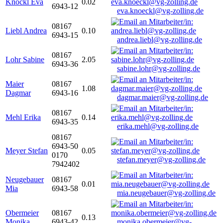
Knöckl Eva
0.02
6943-12
eva.knoeckl@vg-zolling.de
08167
Liebl Andrea
0.10
6943-15
andrea.liebl@vg-zolling.de
08167
Lohr Sabine
2.05
6943-36
sabine.lohr@vg-zolling.de
Maier
08167
1.08
Dagmar
6943-16
dagmar.maier@vg-zolling.de
08167
Mehl Erika
0.14
6943-35
erika.mehl@vg-zolling.de
08167
6943-50
Meyer Stefan
0.05
0170
stefan.meyer@vg-zolling.de
7942402
Neugebauer
08167
0.01
Mia
6943-58
mia.neugebauer@vg-zolling.de
Obermeier
08167
0.13
Monika
6943-42
monika.obermeier@vg-