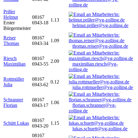
zolling.de
Priller
Helmut
08167
1.13
Erster
6943-18
helmut.priller@vg-zolling.de
Bürgermeister
Reiser
08167
1.09
Thomas
6943-34
thomas.reiser@vg-zolling.de
Riesch
08167
2.09
Maximilian
6943-55
maximilian.riesch@vg-
zolling.de
Rottmüller
08167
0.12
Julia
6943-62
julia.rottmueller@vg-zolling.de
Schranner
08167
1.06
Florian
6943-17
florian.schranner@vg-
zolling.de
08167
Schütt Lukas
1.15
6943-20
lukas.schuett@vg-zolling.de
08167