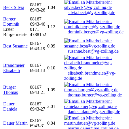
08167
Beck Silvia
1.04
6943-26
silvia.beck@vg-zolling.de
Berger
08167
Dominik
6943-46
1.12
Erster
0171
dominik.berger@vg-zolling.de
Bürgermeister
4788152
08167
Best Susanne
0.09
6943-19
susanne.best@vg-zolling.de
Brandmeier
08167
0.10
Elisabeth
6943-13
elisabeth.brandmeier@vg-
zolling.de
Burger
08167
1.09
Thomas
6943-21
thomas.burger@vg-zolling.de
Dauer
08167
2.01
Daniela
6943-27
daniela.dauer@vg-zolling.de
08167
Dauer Martin
0.04
6943-31
martin.dauer@vg-zolling.de