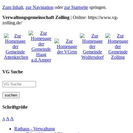
Zum Inhalt
,
zur Navigation
oder
zur Startseite
springen.
Verwaltungsgemeinschaft Zolling
| Online: https://www.vg-
zolling.de/
VG Suche
suchen
Schriftgröße
A
A
A
Rathaus - Verwaltung