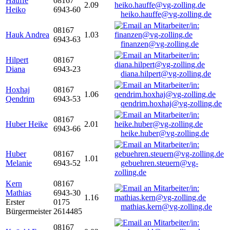
Hauffe
08167
2.09
Heiko
6943-60
heiko.hauffe@vg-zolling.de
08167
Hauk Andrea
1.03
6943-63
finanzen@vg-zolling.de
Hilpert
08167
Diana
6943-23
diana.hilpert@vg-zolling.de
Hoxhaj
08167
1.06
Qendrim
6943-53
qendrim.hoxhaj@vg-zolling.de
08167
Huber Heike
2.01
6943-66
heike.huber@vg-zolling.de
Huber
08167
1.01
Melanie
6943-52
gebuehren.steuern@vg-
zolling.de
Kern
08167
Mathias
6943-30
1.16
Erster
0175
mathias.kern@vg-zolling.de
Bürgermeister
2614485
08167