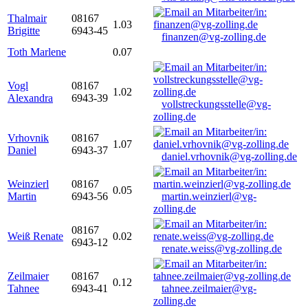
Thalmair
08167
1.03
Brigitte
6943-45
finanzen@vg-zolling.de
Toth Marlene
0.07
Vogl
08167
1.02
Alexandra
6943-39
vollstreckungsstelle@vg-
zolling.de
Vrhovnik
08167
1.07
Daniel
6943-37
daniel.vrhovnik@vg-zolling.de
Weinzierl
08167
0.05
Martin
6943-56
martin.weinzierl@vg-
zolling.de
08167
Weiß Renate
0.02
6943-12
renate.weiss@vg-zolling.de
Zeilmaier
08167
0.12
Tahnee
6943-41
tahnee.zeilmaier@vg-
zolling.de