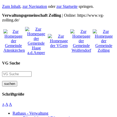
Zum Inhalt
,
zur Navigation
oder
zur Startseite
springen.
Verwaltungsgemeinschaft Zolling
| Online: https://www.vg-
zolling.de/
VG Suche
suchen
Schriftgröße
A
A
A
Rathaus - Verwaltung