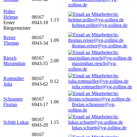
zolling.de
Priller
Helmut
08167
1.13
Erster
6943-18
helmut.priller@vg-zolling.de
Bürgermeister
Reiser
08167
1.09
Thomas
6943-34
thomas.reiser@vg-zolling.de
Riesch
08167
2.09
Maximilian
6943-55
maximilian.riesch@vg-
zolling.de
Rottmüller
08167
0.12
Julia
6943-62
julia.rottmueller@vg-zolling.de
Schranner
08167
1.06
Florian
6943-17
florian.schranner@vg-
zolling.de
08167
Schütt Lukas
1.15
6943-20
lukas.schuett@vg-zolling.de
08167