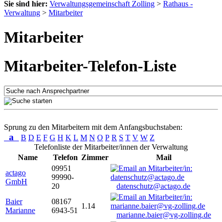
Sie sind hier:
Verwaltungsgemeinschaft Zolling
>
Rathaus -
Verwaltung
>
Mitarbeiter
Mitarbeiter
Mitarbeiter-Telefon-Liste
Sprung zu den Mitarbeitern mit dem Anfangsbuchstaben:
a
B
D
E
F
G
H
K
L
M
N
O
P
R
S
T
V
W
Z
Telefonliste der Mitarbeiter/innen der Verwaltung
Name
Telefon
Zimmer
Mail
09951
actago
99990-
GmbH
20
datenschutz@actago.de
Baier
08167
1.14
Marianne
6943-51
marianne.baier@vg-zolling.de