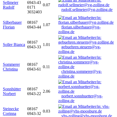
Sellmeier
6943-43
0.07
Rudolf
0171
rudolf.sellmeier@vg-zolling.de
3032403
Silberbauer
08167
1.07
Florian
6943-44
florian.silberbauer@vg-
zolling.de
08167
Soller Bianca
1.01
6943-33
gebuehren.steuern@vg-
zolling.de
Sommerer
08167
0.11
Christina
6943-61
christina.sommerer@vg-
zolling.de
Sonnhütter
08167
2.06
Norbert
6943-22
norbert.sonnhuetter@vg-
zolling.de
Steinecke
08167
0.03
Corinna
6943-32
vhs-zolling@vhs-moosburg.de