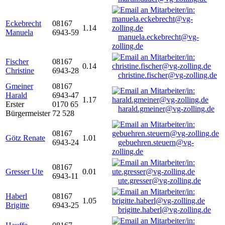
Eckebrecht
08167
1.14
Manuela
6943-59
manuela.eckebrecht@vg-
zolling.de
Fischer
08167
0.14
Christine
6943-28
christine.fischer@vg-zolling.de
Gmeiner
08167
Harald
6943-47
1.17
Erster
0170 65
harald.gmeiner@vg-zolling.de
Bürgermeister
72 528
08167
Götz Renate
1.01
6943-24
gebuehren.steuern@vg-
zolling.de
08167
Gresser Ute
0.01
6943-11
ute.gresser@vg-zolling.de
Haberl
08167
1.05
Brigitte
6943-25
brigitte.haberl@vg-zolling.de