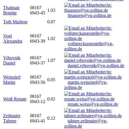
Thalmair
08167
1.03
Brigitte
6943-45
finanzen@vg-zolling.de
Toth Marlene
0.07
Vogl
08167
1.02
Alexandra
6943-39
vollstreckungsstelle@vg-
zolling.de
Vrhovnik
08167
1.07
Daniel
6943-37
daniel.vrhovnik@vg-zolling.de
Weinzierl
08167
0.05
Martin
6943-56
martin.weinzierl@vg-
zolling.de
08167
Weiß Renate
0.02
6943-12
renate.weiss@vg-zolling.de
Zeilmaier
08167
0.12
Tahnee
6943-41
tahnee.zeilmaier@vg-
zolling.de