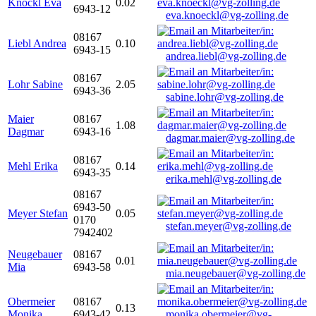
Knöckl Eva
0.02
6943-12
eva.knoeckl@vg-zolling.de
08167
Liebl Andrea
0.10
6943-15
andrea.liebl@vg-zolling.de
08167
Lohr Sabine
2.05
6943-36
sabine.lohr@vg-zolling.de
Maier
08167
1.08
Dagmar
6943-16
dagmar.maier@vg-zolling.de
08167
Mehl Erika
0.14
6943-35
erika.mehl@vg-zolling.de
08167
6943-50
Meyer Stefan
0.05
0170
stefan.meyer@vg-zolling.de
7942402
Neugebauer
08167
0.01
Mia
6943-58
mia.neugebauer@vg-zolling.de
Obermeier
08167
0.13
Monika
6943-42
monika.obermeier@vg-