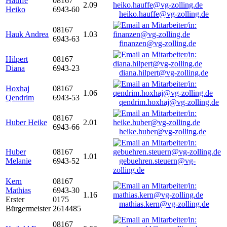
Hauffe
08167
2.09
Heiko
6943-60
heiko.hauffe@vg-zolling.de
08167
Hauk Andrea
1.03
6943-63
finanzen@vg-zolling.de
Hilpert
08167
Diana
6943-23
diana.hilpert@vg-zolling.de
Hoxhaj
08167
1.06
Qendrim
6943-53
qendrim.hoxhaj@vg-zolling.de
08167
Huber Heike
2.01
6943-66
heike.huber@vg-zolling.de
Huber
08167
1.01
Melanie
6943-52
gebuehren.steuern@vg-
zolling.de
Kern
08167
Mathias
6943-30
1.16
Erster
0175
mathias.kern@vg-zolling.de
Bürgermeister
2614485
08167