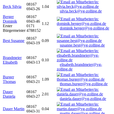
08167
Beck Silvia
1.04
6943-26
silvia.beck@vg-zolling.de
Berger
08167
Dominik
6943-46
1.12
Erster
0171
dominik.berger@vg-zolling.de
Bürgermeister
4788152
08167
Best Susanne
0.09
6943-19
susanne.best@vg-zolling.de
Brandmeier
08167
0.10
Elisabeth
6943-13
elisabeth.brandmeier@vg-
zolling.de
Burger
08167
1.09
Thomas
6943-21
thomas.burger@vg-zolling.de
Dauer
08167
2.01
Daniela
6943-27
daniela.dauer@vg-zolling.de
08167
Dauer Martin
0.04
6943-31
martin.dauer@vg-zolling.de