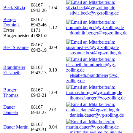
08167
Beck Silvia
1.04
6943-26
silvia.beck@vg-zolling.de
Berger
08167
Dominik
6943-46
1.12
Erster
0171
dominik.berger@vg-zolling.de
Bürgermeister
4788152
08167
Best Susanne
0.09
6943-19
susanne.best@vg-zolling.de
Brandmeier
08167
0.10
Elisabeth
6943-13
elisabeth.brandmeier@vg-
zolling.de
Burger
08167
1.09
Thomas
6943-21
thomas.burger@vg-zolling.de
Dauer
08167
2.01
Daniela
6943-27
daniela.dauer@vg-zolling.de
08167
Dauer Martin
0.04
6943-31
martin.dauer@vg-zolling.de