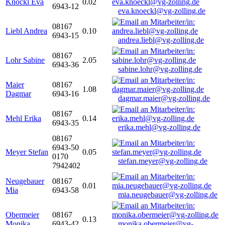
Knöckl Eva
0.02
6943-12
eva.knoeckl@vg-zolling.de
08167
Liebl Andrea
0.10
6943-15
andrea.liebl@vg-zolling.de
08167
Lohr Sabine
2.05
6943-36
sabine.lohr@vg-zolling.de
Maier
08167
1.08
Dagmar
6943-16
dagmar.maier@vg-zolling.de
08167
Mehl Erika
0.14
6943-35
erika.mehl@vg-zolling.de
08167
6943-50
Meyer Stefan
0.05
0170
stefan.meyer@vg-zolling.de
7942402
Neugebauer
08167
0.01
Mia
6943-58
mia.neugebauer@vg-zolling.de
Obermeier
08167
0.13
Monika
6943-42
monika.obermeier@vg-