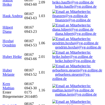
Hauffe
08167
2.09
Heiko
6943-60
heiko.hauffe@vg-zolling.de
08167
Hauk Andrea
1.03
6943-63
finanzen@vg-zolling.de
Hilpert
08167
Diana
6943-23
diana.hilpert@vg-zolling.de
Hoxhaj
08167
1.06
Qendrim
6943-53
qendrim.hoxhaj@vg-zolling.de
08167
Huber Heike
2.01
6943-66
heike.huber@vg-zolling.de
Huber
08167
1.01
Melanie
6943-52
gebuehren.steuern@vg-
zolling.de
Kern
08167
Mathias
6943-30
1.16
Erster
0175
mathias.kern@vg-zolling.de
Bürgermeister
2614485
08167