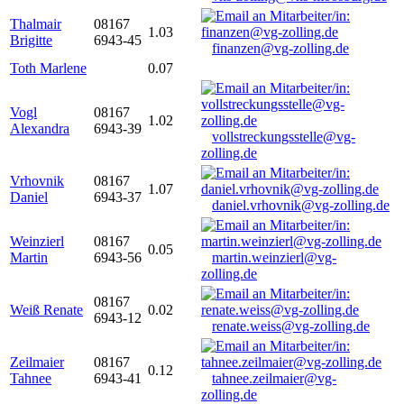
Thalmair
08167
1.03
Brigitte
6943-45
finanzen@vg-zolling.de
Toth Marlene
0.07
Vogl
08167
1.02
Alexandra
6943-39
vollstreckungsstelle@vg-
zolling.de
Vrhovnik
08167
1.07
Daniel
6943-37
daniel.vrhovnik@vg-zolling.de
Weinzierl
08167
0.05
Martin
6943-56
martin.weinzierl@vg-
zolling.de
08167
Weiß Renate
0.02
6943-12
renate.weiss@vg-zolling.de
Zeilmaier
08167
0.12
Tahnee
6943-41
tahnee.zeilmaier@vg-
zolling.de