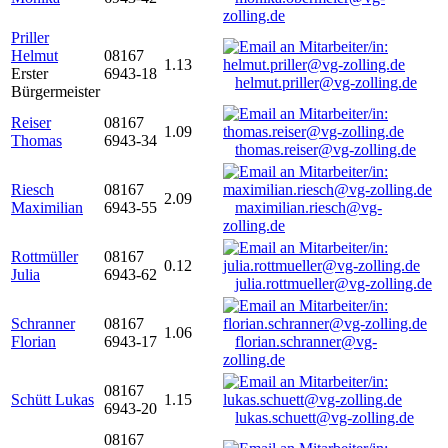
zolling.de
Priller
Helmut
08167
1.13
Erster
6943-18
helmut.priller@vg-zolling.de
Bürgermeister
Reiser
08167
1.09
Thomas
6943-34
thomas.reiser@vg-zolling.de
Riesch
08167
2.09
Maximilian
6943-55
maximilian.riesch@vg-
zolling.de
Rottmüller
08167
0.12
Julia
6943-62
julia.rottmueller@vg-zolling.de
Schranner
08167
1.06
Florian
6943-17
florian.schranner@vg-
zolling.de
08167
Schütt Lukas
1.15
6943-20
lukas.schuett@vg-zolling.de
08167