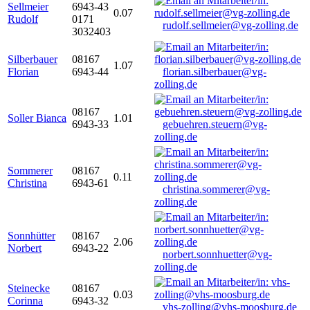
Sellmeier
6943-43
0.07
Rudolf
0171
rudolf.sellmeier@vg-zolling.de
3032403
Silberbauer
08167
1.07
Florian
6943-44
florian.silberbauer@vg-
zolling.de
08167
Soller Bianca
1.01
6943-33
gebuehren.steuern@vg-
zolling.de
Sommerer
08167
0.11
Christina
6943-61
christina.sommerer@vg-
zolling.de
Sonnhütter
08167
2.06
Norbert
6943-22
norbert.sonnhuetter@vg-
zolling.de
Steinecke
08167
0.03
Corinna
6943-32
vhs-zolling@vhs-moosburg.de