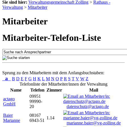
Sie sind hier:
Verwaltungsgemeinschaft Zolling
>
Rathaus -
Verwaltung
>
Mitarbeiter
Mitarbeiter
Mitarbeiter-Telefon-Liste
Sprung zu den Mitarbeitern mit dem Anfangsbuchstaben:
a
B
D
E
F
G
H
K
L
M
N
O
P
R
S
T
V
W
Z
Telefonliste der Mitarbeiter/innen der Verwaltung
Name
Telefon
Zimmer
Mail
09951
actago
99990-
GmbH
20
datenschutz@actago.de
Baier
08167
1.14
Marianne
6943-51
marianne.baier@vg-zolling.de