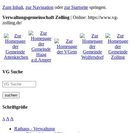
Zum Inhalt
,
zur Navigation
oder
zur Startseite
springen.
Verwaltungsgemeinschaft Zolling
| Online: https://www.vg-
zolling.de/
VG Suche
suchen
Schriftgröße
A
A
A
Rathaus - Verwaltung