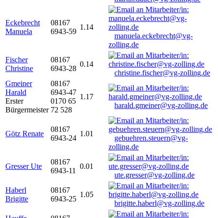
Eckebrecht
08167
1.14
Manuela
6943-59
manuela.eckebrecht@vg-
zolling.de
Fischer
08167
0.14
Christine
6943-28
christine.fischer@vg-zolling.de
Gmeiner
08167
Harald
6943-47
1.17
Erster
0170 65
harald.gmeiner@vg-zolling.de
Bürgermeister
72 528
08167
Götz Renate
1.01
6943-24
gebuehren.steuern@vg-
zolling.de
08167
Gresser Ute
0.01
6943-11
ute.gresser@vg-zolling.de
Haberl
08167
1.05
Brigitte
6943-25
brigitte.haberl@vg-zolling.de