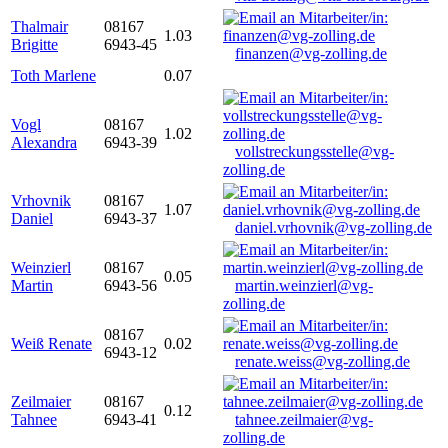
Thalmair
08167
1.03
Brigitte
6943-45
finanzen@vg-zolling.de
Toth Marlene
0.07
Vogl
08167
1.02
Alexandra
6943-39
vollstreckungsstelle@vg-
zolling.de
Vrhovnik
08167
1.07
Daniel
6943-37
daniel.vrhovnik@vg-zolling.de
Weinzierl
08167
0.05
Martin
6943-56
martin.weinzierl@vg-
zolling.de
08167
Weiß Renate
0.02
6943-12
renate.weiss@vg-zolling.de
Zeilmaier
08167
0.12
Tahnee
6943-41
tahnee.zeilmaier@vg-
zolling.de