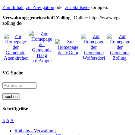
Zum Inhalt
,
zur Navigation
oder
zur Startseite
springen.
Verwaltungsgemeinschaft Zolling
| Online: https://www.vg-
zolling.de/
VG Suche
suchen
Schriftgröße
A
A
A
Rathaus - Verwaltung