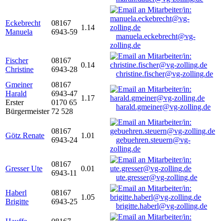
Eckebrecht
08167
1.14
Manuela
6943-59
manuela.eckebrecht@vg-
zolling.de
Fischer
08167
0.14
Christine
6943-28
christine.fischer@vg-zolling.de
Gmeiner
08167
Harald
6943-47
1.17
Erster
0170 65
harald.gmeiner@vg-zolling.de
Bürgermeister
72 528
08167
Götz Renate
1.01
6943-24
gebuehren.steuern@vg-
zolling.de
08167
Gresser Ute
0.01
6943-11
ute.gresser@vg-zolling.de
Haberl
08167
1.05
Brigitte
6943-25
brigitte.haberl@vg-zolling.de