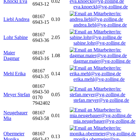
Knöckl Eva
0.02
6943-12
eva.knoeckl@vg-zolling.de
08167
Liebl Andrea
0.10
6943-15
andrea.liebl@vg-zolling.de
08167
Lohr Sabine
2.05
6943-36
sabine.lohr@vg-zolling.de
Maier
08167
1.08
Dagmar
6943-16
dagmar.maier@vg-zolling.de
08167
Mehl Erika
0.14
6943-35
erika.mehl@vg-zolling.de
08167
6943-50
Meyer Stefan
0.05
0170
stefan.meyer@vg-zolling.de
7942402
Neugebauer
08167
0.01
Mia
6943-58
mia.neugebauer@vg-zolling.de
Obermeier
08167
0.13
Monika
6943-42
monika.obermeier@vg-