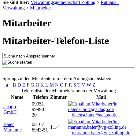
Sie sind hier:
Verwaltungsgemeinschaft Zolling
>
Rathaus -
Verwaltung
>
Mitarbeiter
Mitarbeiter
Mitarbeiter-Telefon-Liste
Sprung zu den Mitarbeitern mit dem Anfangsbuchstaben:
a
B
D
E
F
G
H
K
L
M
N
O
P
R
S
T
V
W
Z
Telefonliste der Mitarbeiter/innen der Verwaltung
Name
Telefon
Zimmer
Mail
09951
actago
99990-
GmbH
20
datenschutz@actago.de
Baier
08167
1.14
Marianne
6943-51
marianne.baier@vg-zolling.de