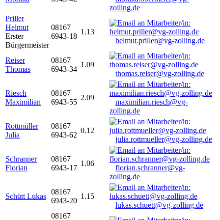
zolling.de
Priller
Helmut
08167
1.13
Erster
6943-18
helmut.priller@vg-zolling.de
Bürgermeister
Reiser
08167
1.09
Thomas
6943-34
thomas.reiser@vg-zolling.de
Riesch
08167
2.09
Maximilian
6943-55
maximilian.riesch@vg-
zolling.de
Rottmüller
08167
0.12
Julia
6943-62
julia.rottmueller@vg-zolling.de
Schranner
08167
1.06
Florian
6943-17
florian.schranner@vg-
zolling.de
08167
Schütt Lukas
1.15
6943-20
lukas.schuett@vg-zolling.de
08167