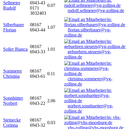
Sellmeier
6943-43
0.07
Rudolf
0171
rudolf.sellmeier@vg-zolling.de
3032403
Silberbauer
08167
1.07
Florian
6943-44
florian.silberbauer@vg-
zolling.de
08167
Soller Bianca
1.01
6943-33
gebuehren.steuern@vg-
zolling.de
Sommerer
08167
0.11
Christina
6943-61
christina.sommerer@vg-
zolling.de
Sonnhütter
08167
2.06
Norbert
6943-22
norbert.sonnhuetter@vg-
zolling.de
Steinecke
08167
0.03
Corinna
6943-32
vhs-zolling@vhs-moosburg.de