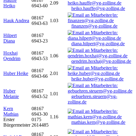
Hauffe
08167
2.09
Heiko
6943-60
heiko.hauffe@vg-zolling.de
08167
Hauk Andrea
1.03
6943-63
finanzen@vg-zolling.de
Hilpert
08167
Diana
6943-23
diana.hilpert@vg-zolling.de
Hoxhaj
08167
1.06
Qendrim
6943-53
qendrim.hoxhaj@vg-zolling.de
08167
Huber Heike
2.01
6943-66
heike.huber@vg-zolling.de
Huber
08167
1.01
Melanie
6943-52
gebuehren.steuern@vg-
zolling.de
Kern
08167
Mathias
6943-30
1.16
Erster
0175
mathias.kern@vg-zolling.de
Bürgermeister
2614485
08167