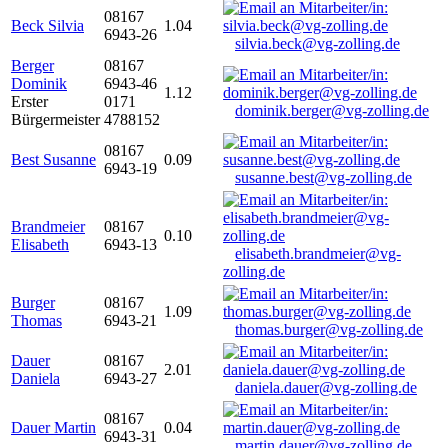
08167
Beck Silvia
1.04
6943-26
silvia.beck@vg-zolling.de
Berger
08167
Dominik
6943-46
1.12
Erster
0171
dominik.berger@vg-zolling.de
Bürgermeister
4788152
08167
Best Susanne
0.09
6943-19
susanne.best@vg-zolling.de
Brandmeier
08167
0.10
Elisabeth
6943-13
elisabeth.brandmeier@vg-
zolling.de
Burger
08167
1.09
Thomas
6943-21
thomas.burger@vg-zolling.de
Dauer
08167
2.01
Daniela
6943-27
daniela.dauer@vg-zolling.de
08167
Dauer Martin
0.04
6943-31
martin.dauer@vg-zolling.de