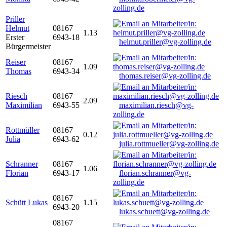
zolling.de
Priller
Helmut
08167
1.13
Erster
6943-18
helmut.priller@vg-zolling.de
Bürgermeister
Reiser
08167
1.09
Thomas
6943-34
thomas.reiser@vg-zolling.de
Riesch
08167
2.09
Maximilian
6943-55
maximilian.riesch@vg-
zolling.de
Rottmüller
08167
0.12
Julia
6943-62
julia.rottmueller@vg-zolling.de
Schranner
08167
1.06
Florian
6943-17
florian.schranner@vg-
zolling.de
08167
Schütt Lukas
1.15
6943-20
lukas.schuett@vg-zolling.de
08167