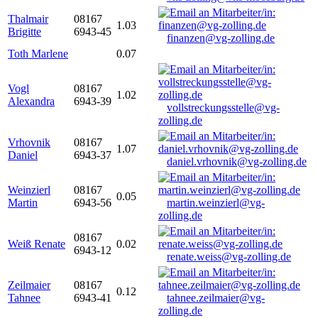
Thalmair
08167
1.03
Brigitte
6943-45
finanzen@vg-zolling.de
Toth Marlene
0.07
Vogl
08167
1.02
Alexandra
6943-39
vollstreckungsstelle@vg-
zolling.de
Vrhovnik
08167
1.07
Daniel
6943-37
daniel.vrhovnik@vg-zolling.de
Weinzierl
08167
0.05
Martin
6943-56
martin.weinzierl@vg-
zolling.de
08167
Weiß Renate
0.02
6943-12
renate.weiss@vg-zolling.de
Zeilmaier
08167
0.12
Tahnee
6943-41
tahnee.zeilmaier@vg-
zolling.de