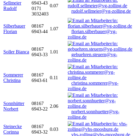
Sellmeier
6943-43
0.07
Rudolf
0171
rudolf.sellmeier@vg-zolling.de
3032403
Silberbauer
08167
1.07
Florian
6943-44
florian.silberbauer@vg-
zolling.de
08167
Soller Bianca
1.01
6943-33
gebuehren.steuern@vg-
zolling.de
Sommerer
08167
0.11
Christina
6943-61
christina.sommerer@vg-
zolling.de
Sonnhütter
08167
2.06
Norbert
6943-22
norbert.sonnhuetter@vg-
zolling.de
Steinecke
08167
0.03
Corinna
6943-32
vhs-zolling@vhs-moosburg.de