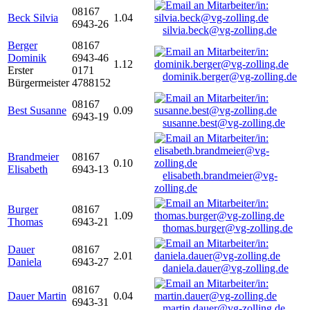
08167
Beck Silvia
1.04
6943-26
silvia.beck@vg-zolling.de
Berger
08167
Dominik
6943-46
1.12
Erster
0171
dominik.berger@vg-zolling.de
Bürgermeister
4788152
08167
Best Susanne
0.09
6943-19
susanne.best@vg-zolling.de
Brandmeier
08167
0.10
Elisabeth
6943-13
elisabeth.brandmeier@vg-
zolling.de
Burger
08167
1.09
Thomas
6943-21
thomas.burger@vg-zolling.de
Dauer
08167
2.01
Daniela
6943-27
daniela.dauer@vg-zolling.de
08167
Dauer Martin
0.04
6943-31
martin.dauer@vg-zolling.de