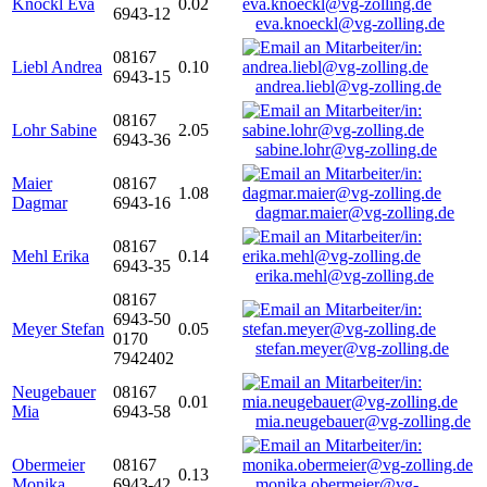
Knöckl Eva
0.02
6943-12
eva.knoeckl@vg-zolling.de
08167
Liebl Andrea
0.10
6943-15
andrea.liebl@vg-zolling.de
08167
Lohr Sabine
2.05
6943-36
sabine.lohr@vg-zolling.de
Maier
08167
1.08
Dagmar
6943-16
dagmar.maier@vg-zolling.de
08167
Mehl Erika
0.14
6943-35
erika.mehl@vg-zolling.de
08167
6943-50
Meyer Stefan
0.05
0170
stefan.meyer@vg-zolling.de
7942402
Neugebauer
08167
0.01
Mia
6943-58
mia.neugebauer@vg-zolling.de
Obermeier
08167
0.13
Monika
6943-42
monika.obermeier@vg-