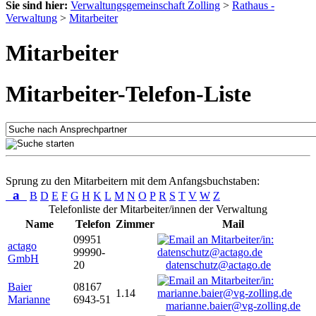
Sie sind hier:
Verwaltungsgemeinschaft Zolling
>
Rathaus -
Verwaltung
>
Mitarbeiter
Mitarbeiter
Mitarbeiter-Telefon-Liste
Sprung zu den Mitarbeitern mit dem Anfangsbuchstaben:
a
B
D
E
F
G
H
K
L
M
N
O
P
R
S
T
V
W
Z
Telefonliste der Mitarbeiter/innen der Verwaltung
Name
Telefon
Zimmer
Mail
09951
actago
99990-
GmbH
20
datenschutz@actago.de
Baier
08167
1.14
Marianne
6943-51
marianne.baier@vg-zolling.de