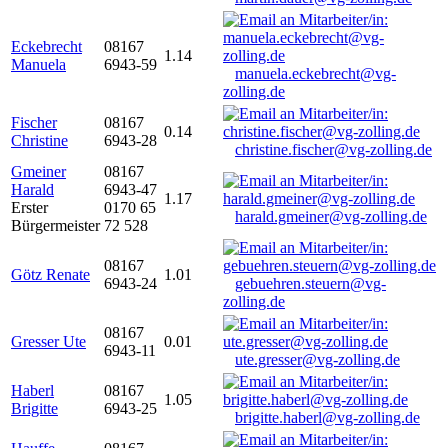
Eckebrecht
08167
1.14
Manuela
6943-59
manuela.eckebrecht@vg-
zolling.de
Fischer
08167
0.14
Christine
6943-28
christine.fischer@vg-zolling.de
Gmeiner
08167
Harald
6943-47
1.17
Erster
0170 65
harald.gmeiner@vg-zolling.de
Bürgermeister
72 528
08167
Götz Renate
1.01
6943-24
gebuehren.steuern@vg-
zolling.de
08167
Gresser Ute
0.01
6943-11
ute.gresser@vg-zolling.de
Haberl
08167
1.05
Brigitte
6943-25
brigitte.haberl@vg-zolling.de