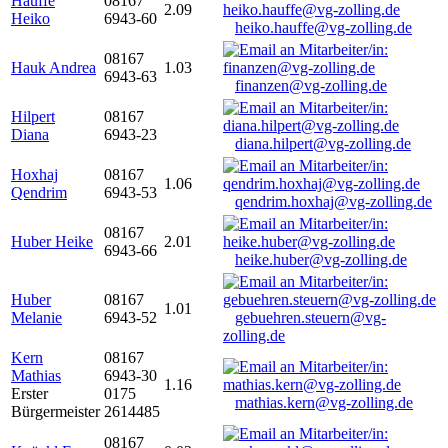
Hauffe
08167
2.09
Heiko
6943-60
heiko.hauffe@vg-zolling.de
08167
Hauk Andrea
1.03
6943-63
finanzen@vg-zolling.de
Hilpert
08167
Diana
6943-23
diana.hilpert@vg-zolling.de
Hoxhaj
08167
1.06
Qendrim
6943-53
qendrim.hoxhaj@vg-zolling.de
08167
Huber Heike
2.01
6943-66
heike.huber@vg-zolling.de
Huber
08167
1.01
Melanie
6943-52
gebuehren.steuern@vg-
zolling.de
Kern
08167
Mathias
6943-30
1.16
Erster
0175
mathias.kern@vg-zolling.de
Bürgermeister
2614485
08167