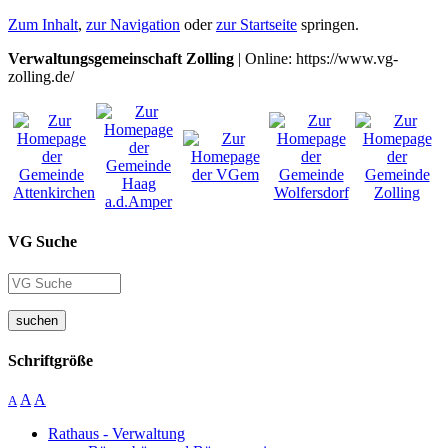
Zum Inhalt
,
zur Navigation
oder
zur Startseite
springen.
Verwaltungsgemeinschaft Zolling
| Online: https://www.vg-
zolling.de/
VG Suche
suchen
Schriftgröße
A
A
A
Rathaus - Verwaltung