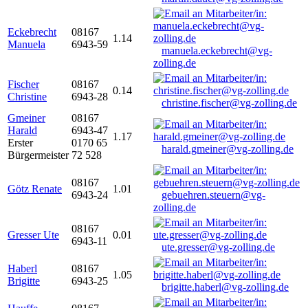
Eckebrecht
08167
1.14
Manuela
6943-59
manuela.eckebrecht@vg-
zolling.de
Fischer
08167
0.14
Christine
6943-28
christine.fischer@vg-zolling.de
Gmeiner
08167
Harald
6943-47
1.17
Erster
0170 65
harald.gmeiner@vg-zolling.de
Bürgermeister
72 528
08167
Götz Renate
1.01
6943-24
gebuehren.steuern@vg-
zolling.de
08167
Gresser Ute
0.01
6943-11
ute.gresser@vg-zolling.de
Haberl
08167
1.05
Brigitte
6943-25
brigitte.haberl@vg-zolling.de