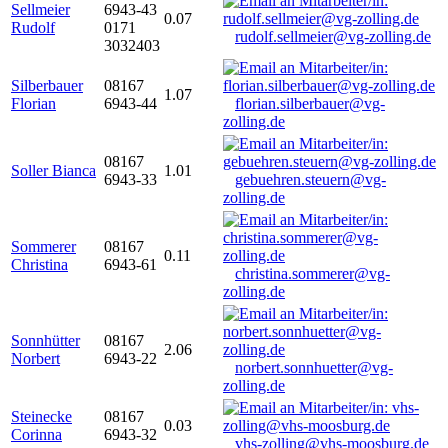
Sellmeier
6943-43
0.07
Rudolf
0171
rudolf.sellmeier@vg-zolling.de
3032403
Silberbauer
08167
1.07
Florian
6943-44
florian.silberbauer@vg-
zolling.de
08167
Soller Bianca
1.01
6943-33
gebuehren.steuern@vg-
zolling.de
Sommerer
08167
0.11
Christina
6943-61
christina.sommerer@vg-
zolling.de
Sonnhütter
08167
2.06
Norbert
6943-22
norbert.sonnhuetter@vg-
zolling.de
Steinecke
08167
0.03
Corinna
6943-32
vhs-zolling@vhs-moosburg.de