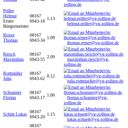
zolling.de
Priller
Helmut
08167
1.13
Erster
6943-18
helmut.priller@vg-zolling.de
Bürgermeister
Reiser
08167
1.09
Thomas
6943-34
thomas.reiser@vg-zolling.de
Riesch
08167
2.09
Maximilian
6943-55
maximilian.riesch@vg-
zolling.de
Rottmüller
08167
0.12
Julia
6943-62
julia.rottmueller@vg-zolling.de
Schranner
08167
1.06
Florian
6943-17
florian.schranner@vg-
zolling.de
08167
Schütt Lukas
1.15
6943-20
lukas.schuett@vg-zolling.de
08167