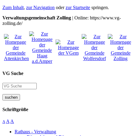
Zum Inhalt
,
zur Navigation
oder
zur Startseite
springen.
Verwaltungsgemeinschaft Zolling
| Online: https://www.vg-
zolling.de/
VG Suche
suchen
Schriftgröße
A
A
A
Rathaus - Verwaltung