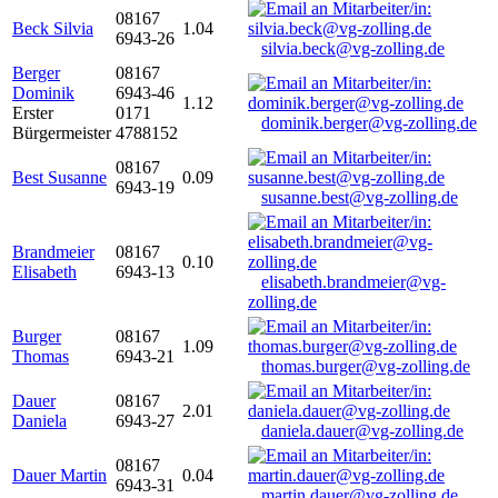
08167
Beck Silvia
1.04
6943-26
silvia.beck@vg-zolling.de
Berger
08167
Dominik
6943-46
1.12
Erster
0171
dominik.berger@vg-zolling.de
Bürgermeister
4788152
08167
Best Susanne
0.09
6943-19
susanne.best@vg-zolling.de
Brandmeier
08167
0.10
Elisabeth
6943-13
elisabeth.brandmeier@vg-
zolling.de
Burger
08167
1.09
Thomas
6943-21
thomas.burger@vg-zolling.de
Dauer
08167
2.01
Daniela
6943-27
daniela.dauer@vg-zolling.de
08167
Dauer Martin
0.04
6943-31
martin.dauer@vg-zolling.de