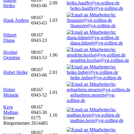
Hauffe
08167
2.09
Heiko
6943-60
heiko.hauffe@vg-zolling.de
08167
Hauk Andrea
1.03
6943-63
finanzen@vg-zolling.de
Hilpert
08167
Diana
6943-23
diana.hilpert@vg-zolling.de
Hoxhaj
08167
1.06
Qendrim
6943-53
qendrim.hoxhaj@vg-zolling.de
08167
Huber Heike
2.01
6943-66
heike.huber@vg-zolling.de
Huber
08167
1.01
Melanie
6943-52
gebuehren.steuern@vg-
zolling.de
Kern
08167
Mathias
6943-30
1.16
Erster
0175
mathias.kern@vg-zolling.de
Bürgermeister
2614485
08167