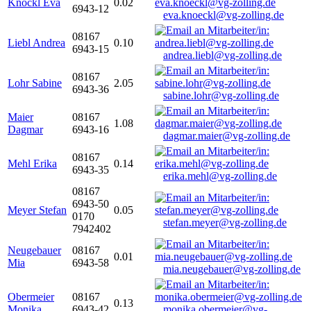
Knöckl Eva
0.02
6943-12
eva.knoeckl@vg-zolling.de
08167
Liebl Andrea
0.10
6943-15
andrea.liebl@vg-zolling.de
08167
Lohr Sabine
2.05
6943-36
sabine.lohr@vg-zolling.de
Maier
08167
1.08
Dagmar
6943-16
dagmar.maier@vg-zolling.de
08167
Mehl Erika
0.14
6943-35
erika.mehl@vg-zolling.de
08167
6943-50
Meyer Stefan
0.05
0170
stefan.meyer@vg-zolling.de
7942402
Neugebauer
08167
0.01
Mia
6943-58
mia.neugebauer@vg-zolling.de
Obermeier
08167
0.13
Monika
6943-42
monika.obermeier@vg-