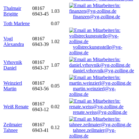
Thalmair
08167
1.03
Brigitte
6943-45
finanzen@vg-zolling.de
Toth Marlene
0.07
Vogl
08167
1.02
Alexandra
6943-39
vollstreckungsstelle@vg-
zolling.de
Vrhovnik
08167
1.07
Daniel
6943-37
daniel.vrhovnik@vg-zolling.de
Weinzierl
08167
0.05
Martin
6943-56
martin.weinzierl@vg-
zolling.de
08167
Weiß Renate
0.02
6943-12
renate.weiss@vg-zolling.de
Zeilmaier
08167
0.12
Tahnee
6943-41
tahnee.zeilmaier@vg-
zolling.de