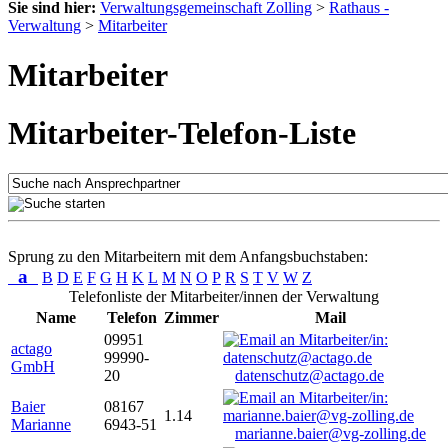
Sie sind hier:
Verwaltungsgemeinschaft Zolling
>
Rathaus -
Verwaltung
>
Mitarbeiter
Mitarbeiter
Mitarbeiter-Telefon-Liste
Sprung zu den Mitarbeitern mit dem Anfangsbuchstaben:
a
B
D
E
F
G
H
K
L
M
N
O
P
R
S
T
V
W
Z
Telefonliste der Mitarbeiter/innen der Verwaltung
Name
Telefon
Zimmer
Mail
09951
actago
99990-
GmbH
20
datenschutz@actago.de
Baier
08167
1.14
Marianne
6943-51
marianne.baier@vg-zolling.de