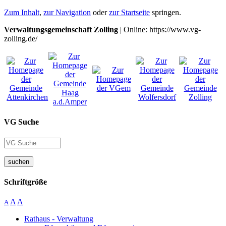
Zum Inhalt
,
zur Navigation
oder
zur Startseite
springen.
Verwaltungsgemeinschaft Zolling
| Online: https://www.vg-
zolling.de/
VG Suche
suchen
Schriftgröße
A
A
A
Rathaus - Verwaltung