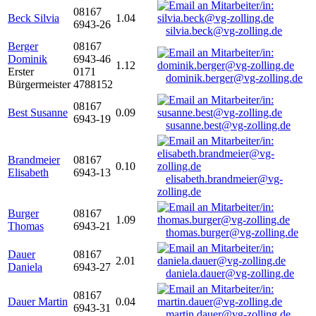
08167
Beck Silvia
1.04
6943-26
silvia.beck@vg-zolling.de
Berger
08167
Dominik
6943-46
1.12
Erster
0171
dominik.berger@vg-zolling.de
Bürgermeister
4788152
08167
Best Susanne
0.09
6943-19
susanne.best@vg-zolling.de
Brandmeier
08167
0.10
Elisabeth
6943-13
elisabeth.brandmeier@vg-
zolling.de
Burger
08167
1.09
Thomas
6943-21
thomas.burger@vg-zolling.de
Dauer
08167
2.01
Daniela
6943-27
daniela.dauer@vg-zolling.de
08167
Dauer Martin
0.04
6943-31
martin.dauer@vg-zolling.de