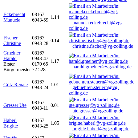
Eckebrecht
08167
1.14
Manuela
6943-59
manuela.eckebrecht@vg-
zolling.de
Fischer
08167
0.14
Christine
6943-28
christine.fischer@vg-zolling.de
Gmeiner
08167
Harald
6943-47
1.17
Erster
0170 65
harald.gmeiner@vg-zolling.de
Bürgermeister
72 528
08167
Götz Renate
1.01
6943-24
gebuehren.steuern@vg-
zolling.de
08167
Gresser Ute
0.01
6943-11
ute.gresser@vg-zolling.de
Haberl
08167
1.05
Brigitte
6943-25
brigitte.haberl@vg-zolling.de