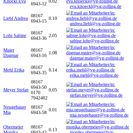
Knöckl Eva
0.02
6943-12
eva.knoeckl@vg-zolling.de
08167
Liebl Andrea
0.10
6943-15
andrea.liebl@vg-zolling.de
08167
Lohr Sabine
2.05
6943-36
sabine.lohr@vg-zolling.de
Maier
08167
1.08
Dagmar
6943-16
dagmar.maier@vg-zolling.de
08167
Mehl Erika
0.14
6943-35
erika.mehl@vg-zolling.de
08167
6943-50
Meyer Stefan
0.05
0170
stefan.meyer@vg-zolling.de
7942402
Neugebauer
08167
0.01
Mia
6943-58
mia.neugebauer@vg-zolling.de
Obermeier
08167
0.13
Monika
6943-42
monika.obermeier@vg-