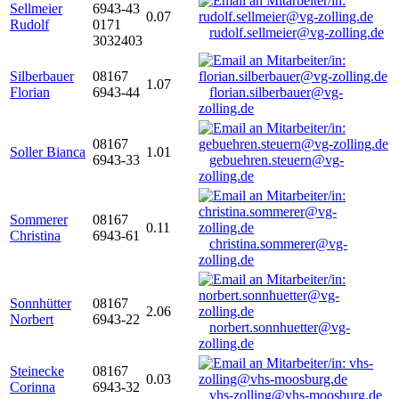
Sellmeier
6943-43
0.07
Rudolf
0171
rudolf.sellmeier@vg-zolling.de
3032403
Silberbauer
08167
1.07
Florian
6943-44
florian.silberbauer@vg-
zolling.de
08167
Soller Bianca
1.01
6943-33
gebuehren.steuern@vg-
zolling.de
Sommerer
08167
0.11
Christina
6943-61
christina.sommerer@vg-
zolling.de
Sonnhütter
08167
2.06
Norbert
6943-22
norbert.sonnhuetter@vg-
zolling.de
Steinecke
08167
0.03
Corinna
6943-32
vhs-zolling@vhs-moosburg.de