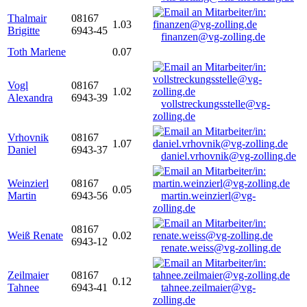
Thalmair
08167
1.03
Brigitte
6943-45
finanzen@vg-zolling.de
Toth Marlene
0.07
Vogl
08167
1.02
Alexandra
6943-39
vollstreckungsstelle@vg-
zolling.de
Vrhovnik
08167
1.07
Daniel
6943-37
daniel.vrhovnik@vg-zolling.de
Weinzierl
08167
0.05
Martin
6943-56
martin.weinzierl@vg-
zolling.de
08167
Weiß Renate
0.02
6943-12
renate.weiss@vg-zolling.de
Zeilmaier
08167
0.12
Tahnee
6943-41
tahnee.zeilmaier@vg-
zolling.de