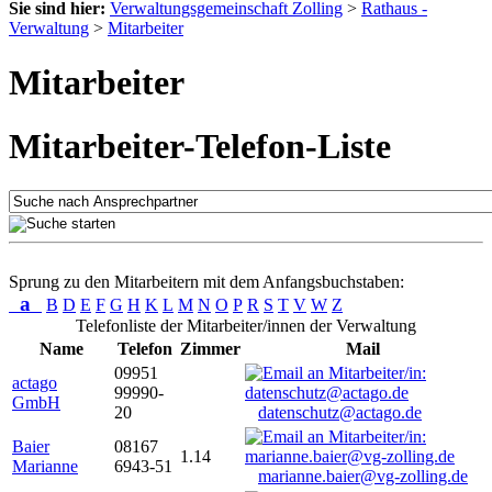
Sie sind hier:
Verwaltungsgemeinschaft Zolling
>
Rathaus -
Verwaltung
>
Mitarbeiter
Mitarbeiter
Mitarbeiter-Telefon-Liste
Sprung zu den Mitarbeitern mit dem Anfangsbuchstaben:
a
B
D
E
F
G
H
K
L
M
N
O
P
R
S
T
V
W
Z
Telefonliste der Mitarbeiter/innen der Verwaltung
Name
Telefon
Zimmer
Mail
09951
actago
99990-
GmbH
20
datenschutz@actago.de
Baier
08167
1.14
Marianne
6943-51
marianne.baier@vg-zolling.de