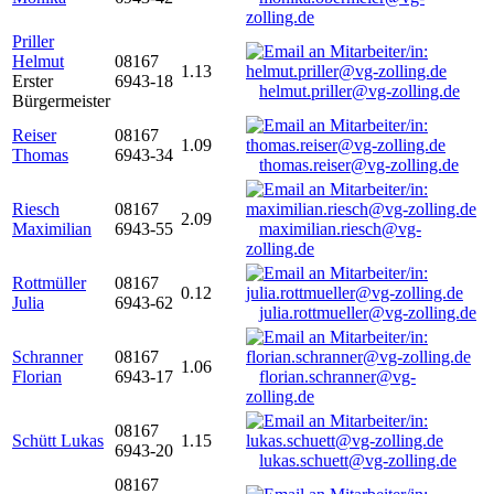
zolling.de
Priller
Helmut
08167
1.13
Erster
6943-18
helmut.priller@vg-zolling.de
Bürgermeister
Reiser
08167
1.09
Thomas
6943-34
thomas.reiser@vg-zolling.de
Riesch
08167
2.09
Maximilian
6943-55
maximilian.riesch@vg-
zolling.de
Rottmüller
08167
0.12
Julia
6943-62
julia.rottmueller@vg-zolling.de
Schranner
08167
1.06
Florian
6943-17
florian.schranner@vg-
zolling.de
08167
Schütt Lukas
1.15
6943-20
lukas.schuett@vg-zolling.de
08167