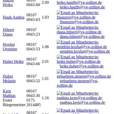
Hauffe
08167
2.09
Heiko
6943-60
heiko.hauffe@vg-zolling.de
08167
Hauk Andrea
1.03
6943-63
finanzen@vg-zolling.de
Hilpert
08167
Diana
6943-23
diana.hilpert@vg-zolling.de
Hoxhaj
08167
1.06
Qendrim
6943-53
qendrim.hoxhaj@vg-zolling.de
08167
Huber Heike
2.01
6943-66
heike.huber@vg-zolling.de
Huber
08167
1.01
Melanie
6943-52
gebuehren.steuern@vg-
zolling.de
Kern
08167
Mathias
6943-30
1.16
Erster
0175
mathias.kern@vg-zolling.de
Bürgermeister
2614485
08167