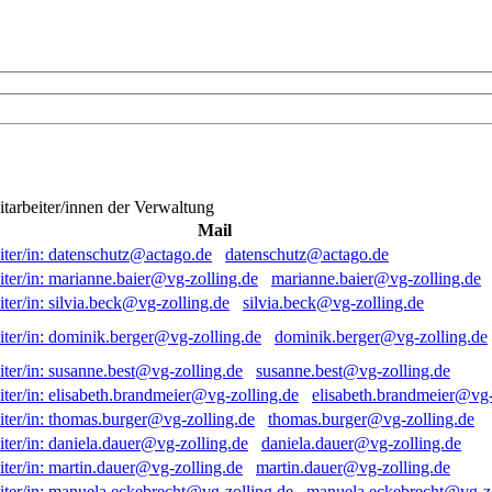
itarbeiter/innen der Verwaltung
Mail
datenschutz@actago.de
marianne.baier@vg-zolling.de
silvia.beck@vg-zolling.de
dominik.berger@vg-zolling.de
susanne.best@vg-zolling.de
elisabeth.brandmeier@vg-
thomas.burger@vg-zolling.de
daniela.dauer@vg-zolling.de
martin.dauer@vg-zolling.de
manuela.eckebrecht@vg-zo