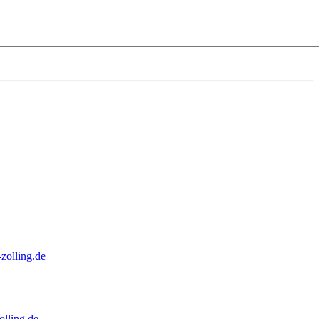
zolling.de
lling.de