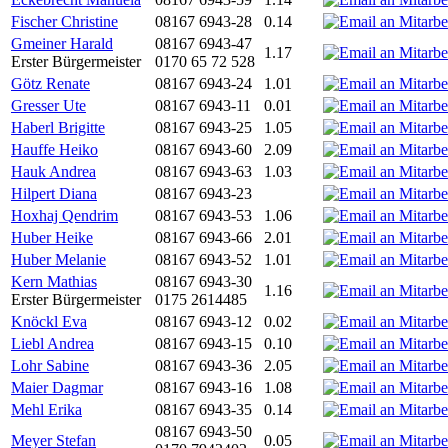
Fischer Christine
08167 6943-28
0.14
Gmeiner Harald
08167 6943-47
1.17
Erster Bürgermeister
0170 65 72 528
Götz Renate
08167 6943-24
1.01
Gresser Ute
08167 6943-11
0.01
Haberl Brigitte
08167 6943-25
1.05
Hauffe Heiko
08167 6943-60
2.09
Hauk Andrea
08167 6943-63
1.03
Hilpert Diana
08167 6943-23
Hoxhaj Qendrim
08167 6943-53
1.06
Huber Heike
08167 6943-66
2.01
Huber Melanie
08167 6943-52
1.01
Kern Mathias
08167 6943-30
1.16
Erster Bürgermeister
0175 2614485
Knöckl Eva
08167 6943-12
0.02
Liebl Andrea
08167 6943-15
0.10
Lohr Sabine
08167 6943-36
2.05
Maier Dagmar
08167 6943-16
1.08
Mehl Erika
08167 6943-35
0.14
08167 6943-50
Meyer Stefan
0.05