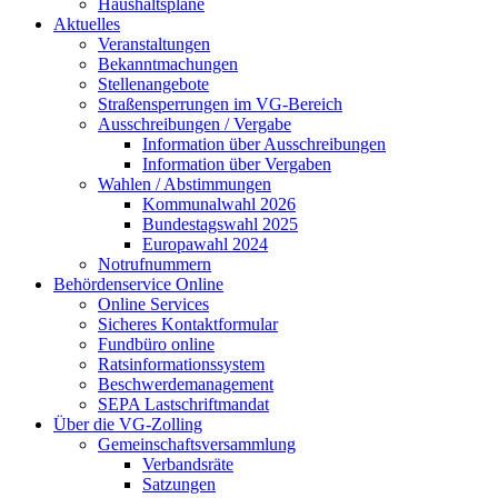
Haushaltspläne
Aktuelles
Veranstaltungen
Bekanntmachungen
Stellenangebote
Straßensperrungen im VG-Bereich
Ausschreibungen / Vergabe
Information über Ausschreibungen
Information über Vergaben
Wahlen / Abstimmungen
Kommunalwahl 2026
Bundestagswahl 2025
Europawahl 2024
Notrufnummern
Behördenservice Online
Online Services
Sicheres Kontaktformular
Fundbüro online
Ratsinformationssystem
Beschwerdemanagement
SEPA Lastschriftmandat
Über die VG-Zolling
Gemeinschaftsversammlung
Verbandsräte
Satzungen