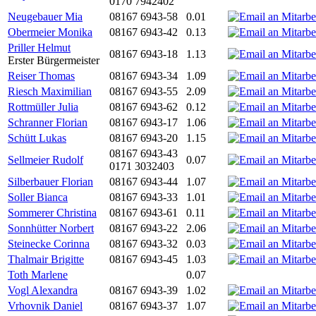
0170 7942402
Neugebauer Mia
08167 6943-58
0.01
Obermeier Monika
08167 6943-42
0.13
Priller Helmut
08167 6943-18
1.13
Erster Bürgermeister
Reiser Thomas
08167 6943-34
1.09
Riesch Maximilian
08167 6943-55
2.09
Rottmüller Julia
08167 6943-62
0.12
Schranner Florian
08167 6943-17
1.06
Schütt Lukas
08167 6943-20
1.15
08167 6943-43
Sellmeier Rudolf
0.07
0171 3032403
Silberbauer Florian
08167 6943-44
1.07
Soller Bianca
08167 6943-33
1.01
Sommerer Christina
08167 6943-61
0.11
Sonnhütter Norbert
08167 6943-22
2.06
Steinecke Corinna
08167 6943-32
0.03
Thalmair Brigitte
08167 6943-45
1.03
Toth Marlene
0.07
Vogl Alexandra
08167 6943-39
1.02
Vrhovnik Daniel
08167 6943-37
1.07