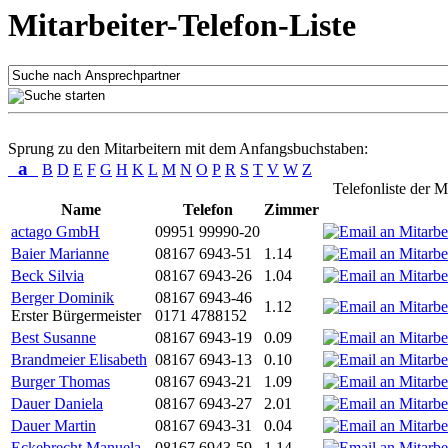
Mitarbeiter-Telefon-Liste
Sprung zu den Mitarbeitern mit dem Anfangsbuchstaben:
a
B
D
E
F
G
H
K
L
M
N
O
P
R
S
T
V
W
Z
Telefonliste der M
Name
Telefon
Zimmer
actago GmbH
09951 99990-20
Baier Marianne
08167 6943-51
1.14
Beck Silvia
08167 6943-26
1.04
Berger Dominik
08167 6943-46
1.12
Erster Bürgermeister
0171 4788152
Best Susanne
08167 6943-19
0.09
Brandmeier Elisabeth
08167 6943-13
0.10
Burger Thomas
08167 6943-21
1.09
Dauer Daniela
08167 6943-27
2.01
Dauer Martin
08167 6943-31
0.04
Eckebrecht Manuela
08167 6943-59
1.14