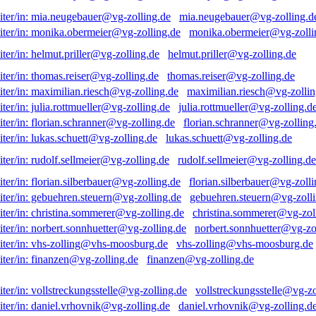
mia.neugebauer@vg-zolling.d
monika.obermeier@vg-zolli
helmut.priller@vg-zolling.de
thomas.reiser@vg-zolling.de
maximilian.riesch@vg-zollin
julia.rottmueller@vg-zolling.d
florian.schranner@vg-zolling
lukas.schuett@vg-zolling.de
rudolf.sellmeier@vg-zolling.de
florian.silberbauer@vg-zolli
gebuehren.steuern@vg-zolli
christina.sommerer@vg-zol
norbert.sonnhuetter@vg-zo
vhs-zolling@vhs-moosburg.de
finanzen@vg-zolling.de
vollstreckungsstelle@vg-zo
daniel.vrhovnik@vg-zolling.d