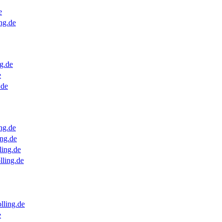
e
ng.de
g.de
e
.de
ng.de
ng.de
ling.de
lling.de
lling.de
e