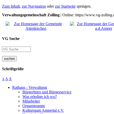
Zum Inhalt
,
zur Navigation
oder
zur Startseite
springen.
Verwaltungsgemeinschaft Zolling
| Online: https://www.vg-zolling.
VG Suche
suchen
Schriftgröße
A
A
A
Rathaus - Verwaltung
Bürgerbüro und Bürgerservice
Was erledige ich wo?
Mitarbeiter
Organigramm
Kulturraum Ampertal e.V.