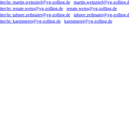
martin.weinzierl@vg-zolling.
renate.weiss@vg-zolling.de
tahnee.zeilmaier@vg-zolling.
kaemmerei@vg-zolling.de