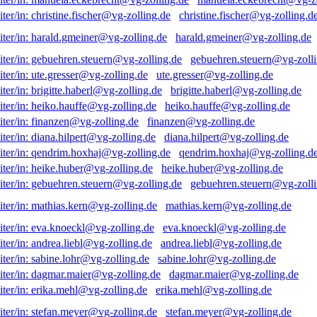
christine.fischer@vg-zolling.d
harald.gmeiner@vg-zolling.de
gebuehren.steuern@vg-zolli
ute.gresser@vg-zolling.de
brigitte.haberl@vg-zolling.de
heiko.hauffe@vg-zolling.de
finanzen@vg-zolling.de
diana.hilpert@vg-zolling.de
qendrim.hoxhaj@vg-zolling.d
heike.huber@vg-zolling.de
gebuehren.steuern@vg-zolli
mathias.kern@vg-zolling.de
eva.knoeckl@vg-zolling.de
andrea.liebl@vg-zolling.de
sabine.lohr@vg-zolling.de
dagmar.maier@vg-zolling.de
erika.mehl@vg-zolling.de
stefan.meyer@vg-zolling.de