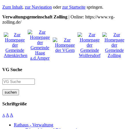
Zum Inhalt
,
zur Navigation
oder
zur Startseite
springen.
Verwaltungsgemeinschaft Zolling
| Online: https://www.vg-
zolling.de/
VG Suche
suchen
Schriftgröße
A
A
A
Rathaus - Verwaltung