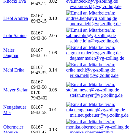
Knöckl Eva
0.02
6943-12
eva.knoeckl@vg-zolling.de
08167
Liebl Andrea
0.10
6943-15
andrea.liebl@vg-zolling.de
08167
Lohr Sabine
2.05
6943-36
sabine.lohr@vg-zolling.de
Maier
08167
1.08
Dagmar
6943-16
dagmar.maier@vg-zolling.de
08167
Mehl Erika
0.14
6943-35
erika.mehl@vg-zolling.de
08167
6943-50
Meyer Stefan
0.05
0170
stefan.meyer@vg-zolling.de
7942402
Neugebauer
08167
0.01
Mia
6943-58
mia.neugebauer@vg-zolling.de
Obermeier
08167
0.13
Monika
6943-42
monika.obermeier@vg-