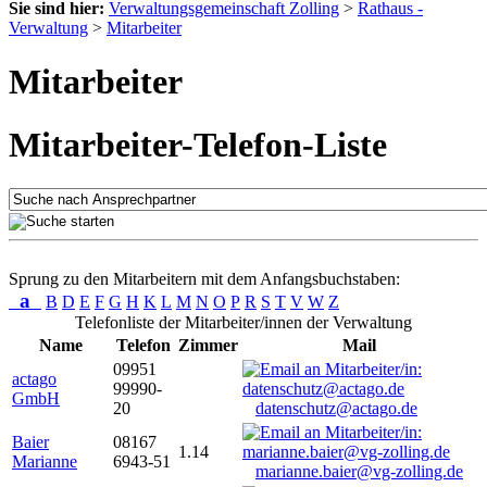
Sie sind hier:
Verwaltungsgemeinschaft Zolling
>
Rathaus -
Verwaltung
>
Mitarbeiter
Mitarbeiter
Mitarbeiter-Telefon-Liste
Sprung zu den Mitarbeitern mit dem Anfangsbuchstaben:
a
B
D
E
F
G
H
K
L
M
N
O
P
R
S
T
V
W
Z
Telefonliste der Mitarbeiter/innen der Verwaltung
Name
Telefon
Zimmer
Mail
09951
actago
99990-
GmbH
20
datenschutz@actago.de
Baier
08167
1.14
Marianne
6943-51
marianne.baier@vg-zolling.de