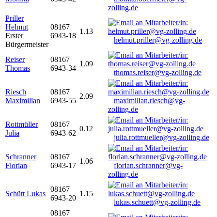
zolling.de
Priller
Helmut
08167
1.13
Erster
6943-18
helmut.priller@vg-zolling.de
Bürgermeister
Reiser
08167
1.09
Thomas
6943-34
thomas.reiser@vg-zolling.de
Riesch
08167
2.09
Maximilian
6943-55
maximilian.riesch@vg-
zolling.de
Rottmüller
08167
0.12
Julia
6943-62
julia.rottmueller@vg-zolling.de
Schranner
08167
1.06
Florian
6943-17
florian.schranner@vg-
zolling.de
08167
Schütt Lukas
1.15
6943-20
lukas.schuett@vg-zolling.de
08167