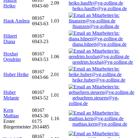
Hauffe
08167
2.09
Heiko
6943-60
heiko.hauffe@vg-zolling.de
08167
Hauk Andrea
1.03
6943-63
finanzen@vg-zolling.de
Hilpert
08167
Diana
6943-23
diana.hilpert@vg-zolling.de
Hoxhaj
08167
1.06
Qendrim
6943-53
qendrim.hoxhaj@vg-zolling.de
08167
Huber Heike
2.01
6943-66
heike.huber@vg-zolling.de
Huber
08167
1.01
Melanie
6943-52
gebuehren.steuern@vg-
zolling.de
Kern
08167
Mathias
6943-30
1.16
Erster
0175
mathias.kern@vg-zolling.de
Bürgermeister
2614485
08167