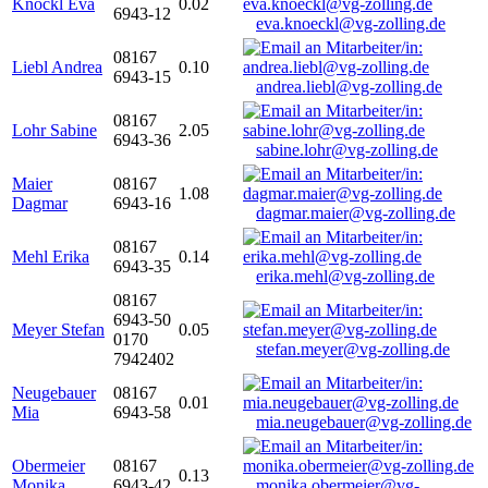
Knöckl Eva
0.02
6943-12
eva.knoeckl@vg-zolling.de
08167
Liebl Andrea
0.10
6943-15
andrea.liebl@vg-zolling.de
08167
Lohr Sabine
2.05
6943-36
sabine.lohr@vg-zolling.de
Maier
08167
1.08
Dagmar
6943-16
dagmar.maier@vg-zolling.de
08167
Mehl Erika
0.14
6943-35
erika.mehl@vg-zolling.de
08167
6943-50
Meyer Stefan
0.05
0170
stefan.meyer@vg-zolling.de
7942402
Neugebauer
08167
0.01
Mia
6943-58
mia.neugebauer@vg-zolling.de
Obermeier
08167
0.13
Monika
6943-42
monika.obermeier@vg-