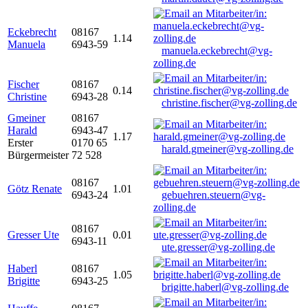
Eckebrecht
08167
1.14
Manuela
6943-59
manuela.eckebrecht@vg-
zolling.de
Fischer
08167
0.14
Christine
6943-28
christine.fischer@vg-zolling.de
Gmeiner
08167
Harald
6943-47
1.17
Erster
0170 65
harald.gmeiner@vg-zolling.de
Bürgermeister
72 528
08167
Götz Renate
1.01
6943-24
gebuehren.steuern@vg-
zolling.de
08167
Gresser Ute
0.01
6943-11
ute.gresser@vg-zolling.de
Haberl
08167
1.05
Brigitte
6943-25
brigitte.haberl@vg-zolling.de