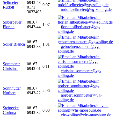
Sellmeier
6943-43
0.07
Rudolf
0171
rudolf.sellmeier@vg-zolling.de
3032403
Silberbauer
08167
1.07
Florian
6943-44
florian.silberbauer@vg-
zolling.de
08167
Soller Bianca
1.01
6943-33
gebuehren.steuern@vg-
zolling.de
Sommerer
08167
0.11
Christina
6943-61
christina.sommerer@vg-
zolling.de
Sonnhütter
08167
2.06
Norbert
6943-22
norbert.sonnhuetter@vg-
zolling.de
Steinecke
08167
0.03
Corinna
6943-32
vhs-zolling@vhs-moosburg.de