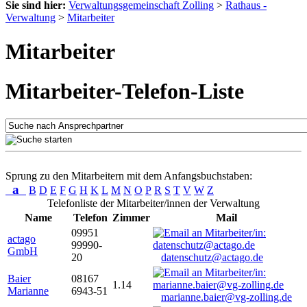
Sie sind hier:
Verwaltungsgemeinschaft Zolling
>
Rathaus -
Verwaltung
>
Mitarbeiter
Mitarbeiter
Mitarbeiter-Telefon-Liste
Sprung zu den Mitarbeitern mit dem Anfangsbuchstaben:
a
B
D
E
F
G
H
K
L
M
N
O
P
R
S
T
V
W
Z
Telefonliste der Mitarbeiter/innen der Verwaltung
Name
Telefon
Zimmer
Mail
09951
actago
99990-
GmbH
20
datenschutz@actago.de
Baier
08167
1.14
Marianne
6943-51
marianne.baier@vg-zolling.de