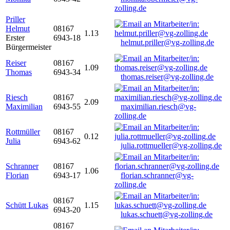
zolling.de
Priller
Helmut
08167
1.13
Erster
6943-18
helmut.priller@vg-zolling.de
Bürgermeister
Reiser
08167
1.09
Thomas
6943-34
thomas.reiser@vg-zolling.de
Riesch
08167
2.09
Maximilian
6943-55
maximilian.riesch@vg-
zolling.de
Rottmüller
08167
0.12
Julia
6943-62
julia.rottmueller@vg-zolling.de
Schranner
08167
1.06
Florian
6943-17
florian.schranner@vg-
zolling.de
08167
Schütt Lukas
1.15
6943-20
lukas.schuett@vg-zolling.de
08167