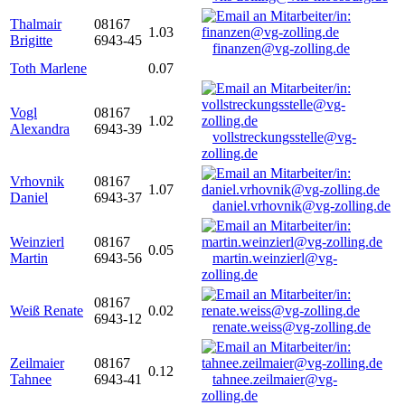
Thalmair
08167
1.03
Brigitte
6943-45
finanzen@vg-zolling.de
Toth Marlene
0.07
Vogl
08167
1.02
Alexandra
6943-39
vollstreckungsstelle@vg-
zolling.de
Vrhovnik
08167
1.07
Daniel
6943-37
daniel.vrhovnik@vg-zolling.de
Weinzierl
08167
0.05
Martin
6943-56
martin.weinzierl@vg-
zolling.de
08167
Weiß Renate
0.02
6943-12
renate.weiss@vg-zolling.de
Zeilmaier
08167
0.12
Tahnee
6943-41
tahnee.zeilmaier@vg-
zolling.de