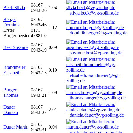
08167
Beck Silvia
1.04
6943-26
silvia.beck@vg-zolling.de
Berger
08167
Dominik
6943-46
1.12
Erster
0171
dominik.berger@vg-zolling.de
Bürgermeister
4788152
08167
Best Susanne
0.09
6943-19
susanne.best@vg-zolling.de
Brandmeier
08167
0.10
Elisabeth
6943-13
elisabeth.brandmeier@vg-
zolling.de
Burger
08167
1.09
Thomas
6943-21
thomas.burger@vg-zolling.de
Dauer
08167
2.01
Daniela
6943-27
daniela.dauer@vg-zolling.de
08167
Dauer Martin
0.04
6943-31
martin.dauer@vg-zolling.de