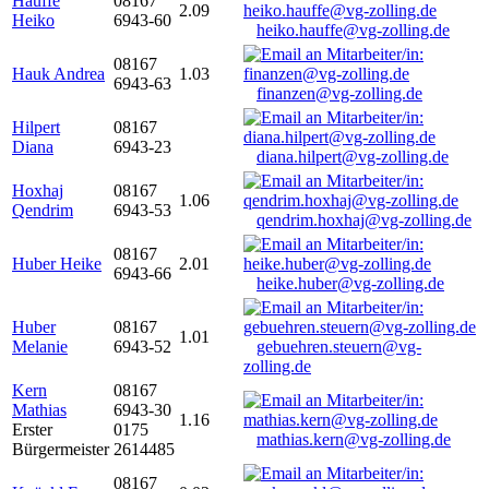
Hauffe
08167
2.09
Heiko
6943-60
heiko.hauffe@vg-zolling.de
08167
Hauk Andrea
1.03
6943-63
finanzen@vg-zolling.de
Hilpert
08167
Diana
6943-23
diana.hilpert@vg-zolling.de
Hoxhaj
08167
1.06
Qendrim
6943-53
qendrim.hoxhaj@vg-zolling.de
08167
Huber Heike
2.01
6943-66
heike.huber@vg-zolling.de
Huber
08167
1.01
Melanie
6943-52
gebuehren.steuern@vg-
zolling.de
Kern
08167
Mathias
6943-30
1.16
Erster
0175
mathias.kern@vg-zolling.de
Bürgermeister
2614485
08167