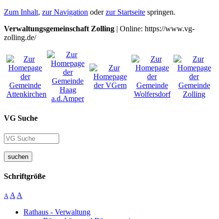
Zum Inhalt
,
zur Navigation
oder
zur Startseite
springen.
Verwaltungsgemeinschaft Zolling
| Online: https://www.vg-
zolling.de/
VG Suche
suchen
Schriftgröße
A
A
A
Rathaus - Verwaltung