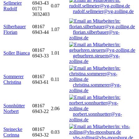
Sellmeier
6943-43
0.07
Rudolf
0171
rudolf.sellmeier@vg-zolling.de
3032403
Silberbauer
08167
1.07
Florian
6943-44
florian.silberbauer@vg-
zolling.de
08167
Soller Bianca
1.01
6943-33
gebuehren.steuern@vg-
zolling.de
Sommerer
08167
0.11
Christina
6943-61
christina.sommerer@vg-
zolling.de
Sonnhütter
08167
2.06
Norbert
6943-22
norbert.sonnhuetter@vg-
zolling.de
Steinecke
08167
0.03
Corinna
6943-32
vhs-zolling@vhs-moosburg.de