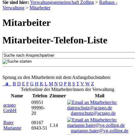
Sie sind hier:
Verwaltungsgemeinschaft Zolling
>
Rathaus -
Verwaltung
>
Mitarbeiter
Mitarbeiter
Mitarbeiter-Telefon-Liste
Sprung zu den Mitarbeitern mit dem Anfangsbuchstaben:
a
B
D
E
F
G
H
K
L
M
N
O
P
R
S
T
V
W
Z
Telefonliste der Mitarbeiter/innen der Verwaltung
Name
Telefon
Zimmer
Mail
09951
actago
99990-
GmbH
20
datenschutz@actago.de
Baier
08167
1.14
Marianne
6943-51
marianne.baier@vg-zolling.de