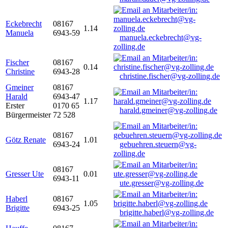
Eckebrecht
08167
1.14
Manuela
6943-59
manuela.eckebrecht@vg-
zolling.de
Fischer
08167
0.14
Christine
6943-28
christine.fischer@vg-zolling.de
Gmeiner
08167
Harald
6943-47
1.17
Erster
0170 65
harald.gmeiner@vg-zolling.de
Bürgermeister
72 528
08167
Götz Renate
1.01
6943-24
gebuehren.steuern@vg-
zolling.de
08167
Gresser Ute
0.01
6943-11
ute.gresser@vg-zolling.de
Haberl
08167
1.05
Brigitte
6943-25
brigitte.haberl@vg-zolling.de