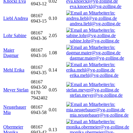
Knöckl Eva
0.02
6943-12
eva.knoeckl@vg-zolling.de
08167
Liebl Andrea
0.10
6943-15
andrea.liebl@vg-zolling.de
08167
Lohr Sabine
2.05
6943-36
sabine.lohr@vg-zolling.de
Maier
08167
1.08
Dagmar
6943-16
dagmar.maier@vg-zolling.de
08167
Mehl Erika
0.14
6943-35
erika.mehl@vg-zolling.de
08167
6943-50
Meyer Stefan
0.05
0170
stefan.meyer@vg-zolling.de
7942402
Neugebauer
08167
0.01
Mia
6943-58
mia.neugebauer@vg-zolling.de
Obermeier
08167
0.13
Monika
6943-42
monika.obermeier@vg-