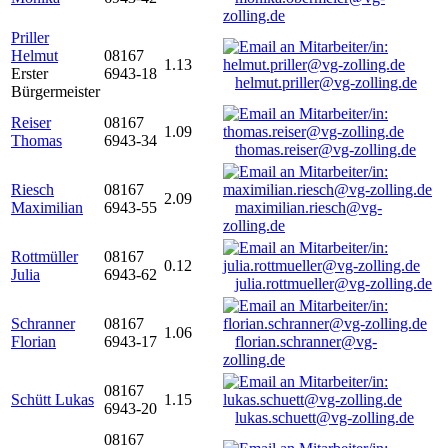
zolling.de
Priller
Helmut
08167
1.13
Erster
6943-18
helmut.priller@vg-zolling.de
Bürgermeister
Reiser
08167
1.09
Thomas
6943-34
thomas.reiser@vg-zolling.de
Riesch
08167
2.09
Maximilian
6943-55
maximilian.riesch@vg-
zolling.de
Rottmüller
08167
0.12
Julia
6943-62
julia.rottmueller@vg-zolling.de
Schranner
08167
1.06
Florian
6943-17
florian.schranner@vg-
zolling.de
08167
Schütt Lukas
1.15
6943-20
lukas.schuett@vg-zolling.de
08167