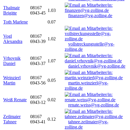
Thalmair
08167
1.03
Brigitte
6943-45
finanzen@vg-zolling.de
Toth Marlene
0.07
Vogl
08167
1.02
Alexandra
6943-39
vollstreckungsstelle@vg-
zolling.de
Vrhovnik
08167
1.07
Daniel
6943-37
daniel.vrhovnik@vg-zolling.de
Weinzierl
08167
0.05
Martin
6943-56
martin.weinzierl@vg-
zolling.de
08167
Weiß Renate
0.02
6943-12
renate.weiss@vg-zolling.de
Zeilmaier
08167
0.12
Tahnee
6943-41
tahnee.zeilmaier@vg-
zolling.de