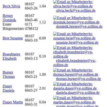
08167
Beck Silvia
1.04
6943-26
silvia.beck@vg-zolling.de
Berger
08167
Dominik
6943-46
1.12
Erster
0171
dominik.berger@vg-zolling.de
Bürgermeister
4788152
08167
Best Susanne
0.09
6943-19
susanne.best@vg-zolling.de
Brandmeier
08167
0.10
Elisabeth
6943-13
elisabeth.brandmeier@vg-
zolling.de
Burger
08167
1.09
Thomas
6943-21
thomas.burger@vg-zolling.de
Dauer
08167
2.01
Daniela
6943-27
daniela.dauer@vg-zolling.de
08167
Dauer Martin
0.04
6943-31
martin.dauer@vg-zolling.de