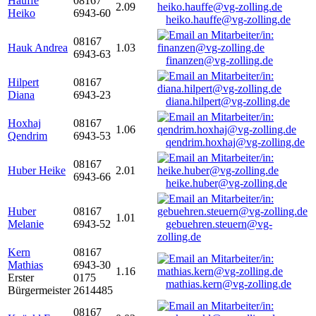
Hauffe
08167
2.09
Heiko
6943-60
heiko.hauffe@vg-zolling.de
08167
Hauk Andrea
1.03
6943-63
finanzen@vg-zolling.de
Hilpert
08167
Diana
6943-23
diana.hilpert@vg-zolling.de
Hoxhaj
08167
1.06
Qendrim
6943-53
qendrim.hoxhaj@vg-zolling.de
08167
Huber Heike
2.01
6943-66
heike.huber@vg-zolling.de
Huber
08167
1.01
Melanie
6943-52
gebuehren.steuern@vg-
zolling.de
Kern
08167
Mathias
6943-30
1.16
Erster
0175
mathias.kern@vg-zolling.de
Bürgermeister
2614485
08167