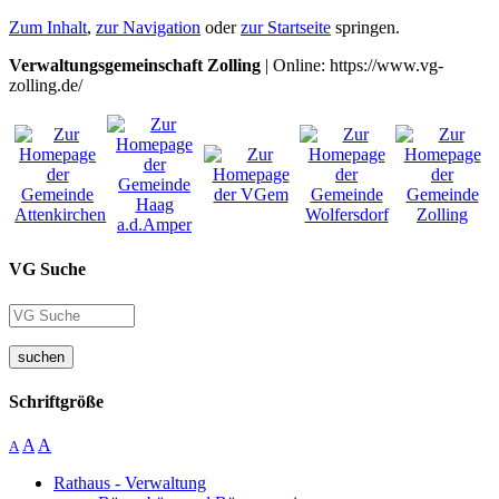
Zum Inhalt
,
zur Navigation
oder
zur Startseite
springen.
Verwaltungsgemeinschaft Zolling
| Online: https://www.vg-
zolling.de/
VG Suche
suchen
Schriftgröße
A
A
A
Rathaus - Verwaltung