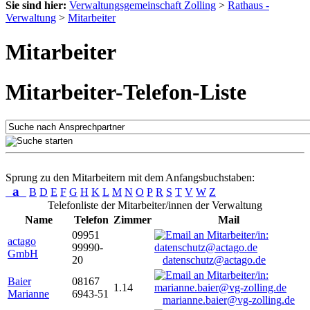
Sie sind hier:
Verwaltungsgemeinschaft Zolling
>
Rathaus -
Verwaltung
>
Mitarbeiter
Mitarbeiter
Mitarbeiter-Telefon-Liste
Sprung zu den Mitarbeitern mit dem Anfangsbuchstaben:
a
B
D
E
F
G
H
K
L
M
N
O
P
R
S
T
V
W
Z
Telefonliste der Mitarbeiter/innen der Verwaltung
Name
Telefon
Zimmer
Mail
09951
actago
99990-
GmbH
20
datenschutz@actago.de
Baier
08167
1.14
Marianne
6943-51
marianne.baier@vg-zolling.de