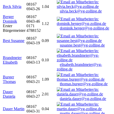
08167
Beck Silvia
1.04
6943-26
silvia.beck@vg-zolling.de
Berger
08167
Dominik
6943-46
1.12
Erster
0171
dominik.berger@vg-zolling.de
Bürgermeister
4788152
08167
Best Susanne
0.09
6943-19
susanne.best@vg-zolling.de
Brandmeier
08167
0.10
Elisabeth
6943-13
elisabeth.brandmeier@vg-
zolling.de
Burger
08167
1.09
Thomas
6943-21
thomas.burger@vg-zolling.de
Dauer
08167
2.01
Daniela
6943-27
daniela.dauer@vg-zolling.de
08167
Dauer Martin
0.04
6943-31
martin.dauer@vg-zolling.de