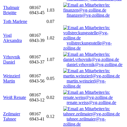
Thalmair
08167
1.03
Brigitte
6943-45
finanzen@vg-zolling.de
Toth Marlene
0.07
Vogl
08167
1.02
Alexandra
6943-39
vollstreckungsstelle@vg-
zolling.de
Vrhovnik
08167
1.07
Daniel
6943-37
daniel.vrhovnik@vg-zolling.de
Weinzierl
08167
0.05
Martin
6943-56
martin.weinzierl@vg-
zolling.de
08167
Weiß Renate
0.02
6943-12
renate.weiss@vg-zolling.de
Zeilmaier
08167
0.12
Tahnee
6943-41
tahnee.zeilmaier@vg-
zolling.de