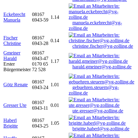
Eckebrecht
08167
1.14
Manuela
6943-59
manuela.eckebrecht@vg-
zolling.de
Fischer
08167
0.14
Christine
6943-28
christine.fischer@vg-zolling.de
Gmeiner
08167
Harald
6943-47
1.17
Erster
0170 65
harald.gmeiner@vg-zolling.de
Bürgermeister
72 528
08167
Götz Renate
1.01
6943-24
gebuehren.steuern@vg-
zolling.de
08167
Gresser Ute
0.01
6943-11
ute.gresser@vg-zolling.de
Haberl
08167
1.05
Brigitte
6943-25
brigitte.haberl@vg-zolling.de