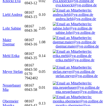
Knöckl Eva
0.02
6943-12
eva.knoeckl@vg-zolling.de
08167
Liebl Andrea
0.10
6943-15
andrea.liebl@vg-zolling.de
08167
Lohr Sabine
2.05
6943-36
sabine.lohr@vg-zolling.de
Maier
08167
1.08
Dagmar
6943-16
dagmar.maier@vg-zolling.de
08167
Mehl Erika
0.14
6943-35
erika.mehl@vg-zolling.de
08167
6943-50
Meyer Stefan
0.05
0170
stefan.meyer@vg-zolling.de
7942402
Neugebauer
08167
0.01
Mia
6943-58
mia.neugebauer@vg-zolling.de
Obermeier
08167
0.13
Monika
6943-42
monika.obermeier@vg-