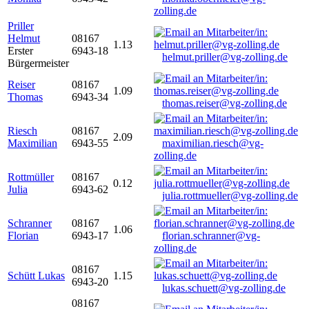
zolling.de
Priller
Helmut
08167
1.13
Erster
6943-18
helmut.priller@vg-zolling.de
Bürgermeister
Reiser
08167
1.09
Thomas
6943-34
thomas.reiser@vg-zolling.de
Riesch
08167
2.09
Maximilian
6943-55
maximilian.riesch@vg-
zolling.de
Rottmüller
08167
0.12
Julia
6943-62
julia.rottmueller@vg-zolling.de
Schranner
08167
1.06
Florian
6943-17
florian.schranner@vg-
zolling.de
08167
Schütt Lukas
1.15
6943-20
lukas.schuett@vg-zolling.de
08167