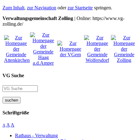
Zum Inhalt
,
zur Navigation
oder
zur Startseite
springen.
Verwaltungsgemeinschaft Zolling
| Online: https://www.vg-
zolling.de/
VG Suche
suchen
Schriftgröße
A
A
A
Rathaus - Verwaltung