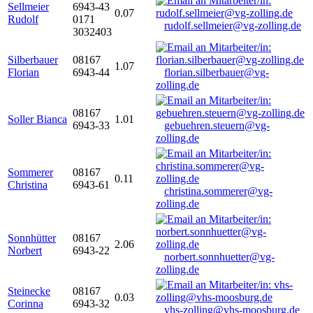
Sellmeier
6943-43
0.07
Rudolf
0171
rudolf.sellmeier@vg-zolling.de
3032403
Silberbauer
08167
1.07
Florian
6943-44
florian.silberbauer@vg-
zolling.de
08167
Soller Bianca
1.01
6943-33
gebuehren.steuern@vg-
zolling.de
Sommerer
08167
0.11
Christina
6943-61
christina.sommerer@vg-
zolling.de
Sonnhütter
08167
2.06
Norbert
6943-22
norbert.sonnhuetter@vg-
zolling.de
Steinecke
08167
0.03
Corinna
6943-32
vhs-zolling@vhs-moosburg.de