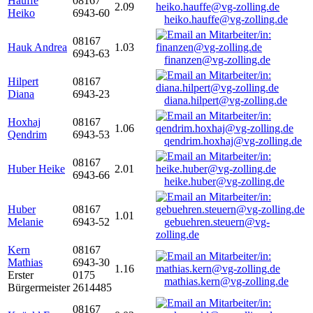
Hauffe
08167
2.09
Heiko
6943-60
heiko.hauffe@vg-zolling.de
08167
Hauk Andrea
1.03
6943-63
finanzen@vg-zolling.de
Hilpert
08167
Diana
6943-23
diana.hilpert@vg-zolling.de
Hoxhaj
08167
1.06
Qendrim
6943-53
qendrim.hoxhaj@vg-zolling.de
08167
Huber Heike
2.01
6943-66
heike.huber@vg-zolling.de
Huber
08167
1.01
Melanie
6943-52
gebuehren.steuern@vg-
zolling.de
Kern
08167
Mathias
6943-30
1.16
Erster
0175
mathias.kern@vg-zolling.de
Bürgermeister
2614485
08167