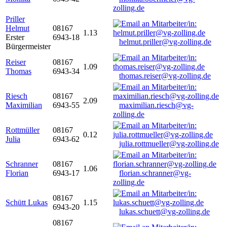
zolling.de
Priller
Helmut
08167
1.13
Erster
6943-18
helmut.priller@vg-zolling.de
Bürgermeister
Reiser
08167
1.09
Thomas
6943-34
thomas.reiser@vg-zolling.de
Riesch
08167
2.09
Maximilian
6943-55
maximilian.riesch@vg-
zolling.de
Rottmüller
08167
0.12
Julia
6943-62
julia.rottmueller@vg-zolling.de
Schranner
08167
1.06
Florian
6943-17
florian.schranner@vg-
zolling.de
08167
Schütt Lukas
1.15
6943-20
lukas.schuett@vg-zolling.de
08167