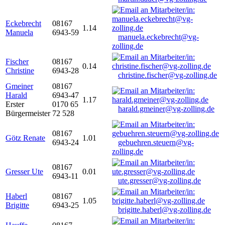
Eckebrecht
08167
1.14
Manuela
6943-59
manuela.eckebrecht@vg-
zolling.de
Fischer
08167
0.14
Christine
6943-28
christine.fischer@vg-zolling.de
Gmeiner
08167
Harald
6943-47
1.17
Erster
0170 65
harald.gmeiner@vg-zolling.de
Bürgermeister
72 528
08167
Götz Renate
1.01
6943-24
gebuehren.steuern@vg-
zolling.de
08167
Gresser Ute
0.01
6943-11
ute.gresser@vg-zolling.de
Haberl
08167
1.05
Brigitte
6943-25
brigitte.haberl@vg-zolling.de