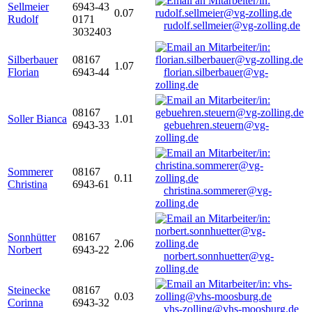
Sellmeier
6943-43
0.07
Rudolf
0171
rudolf.sellmeier@vg-zolling.de
3032403
Silberbauer
08167
1.07
Florian
6943-44
florian.silberbauer@vg-
zolling.de
08167
Soller Bianca
1.01
6943-33
gebuehren.steuern@vg-
zolling.de
Sommerer
08167
0.11
Christina
6943-61
christina.sommerer@vg-
zolling.de
Sonnhütter
08167
2.06
Norbert
6943-22
norbert.sonnhuetter@vg-
zolling.de
Steinecke
08167
0.03
Corinna
6943-32
vhs-zolling@vhs-moosburg.de