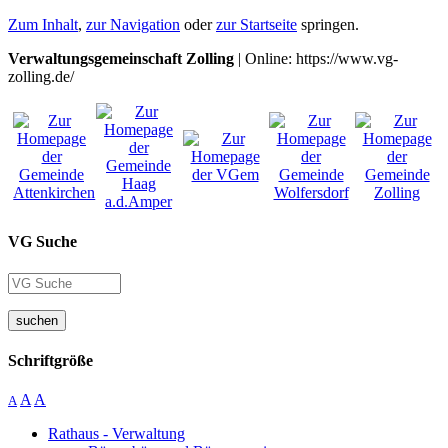
Zum Inhalt
,
zur Navigation
oder
zur Startseite
springen.
Verwaltungsgemeinschaft Zolling
| Online: https://www.vg-
zolling.de/
VG Suche
suchen
Schriftgröße
A
A
A
Rathaus - Verwaltung