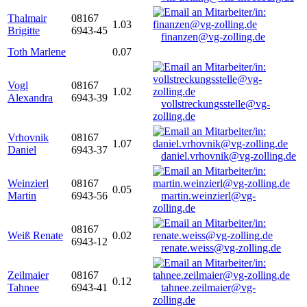
Thalmair
08167
1.03
Brigitte
6943-45
finanzen@vg-zolling.de
Toth Marlene
0.07
Vogl
08167
1.02
Alexandra
6943-39
vollstreckungsstelle@vg-
zolling.de
Vrhovnik
08167
1.07
Daniel
6943-37
daniel.vrhovnik@vg-zolling.de
Weinzierl
08167
0.05
Martin
6943-56
martin.weinzierl@vg-
zolling.de
08167
Weiß Renate
0.02
6943-12
renate.weiss@vg-zolling.de
Zeilmaier
08167
0.12
Tahnee
6943-41
tahnee.zeilmaier@vg-
zolling.de