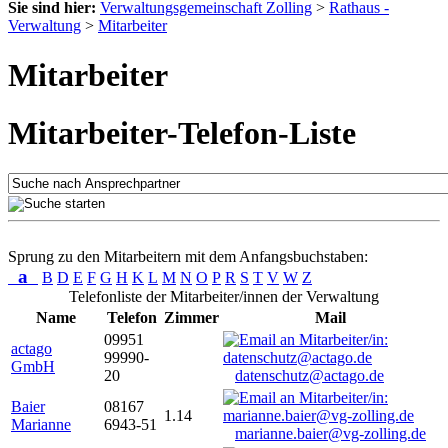
Sie sind hier:
Verwaltungsgemeinschaft Zolling
>
Rathaus -
Verwaltung
>
Mitarbeiter
Mitarbeiter
Mitarbeiter-Telefon-Liste
Sprung zu den Mitarbeitern mit dem Anfangsbuchstaben:
a
B
D
E
F
G
H
K
L
M
N
O
P
R
S
T
V
W
Z
Telefonliste der Mitarbeiter/innen der Verwaltung
Name
Telefon
Zimmer
Mail
09951
actago
99990-
GmbH
20
datenschutz@actago.de
Baier
08167
1.14
Marianne
6943-51
marianne.baier@vg-zolling.de