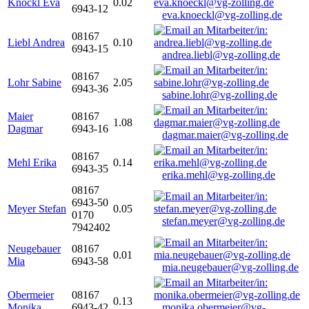
Knöckl Eva
0.02
6943-12
eva.knoeckl@vg-zolling.de
08167
Liebl Andrea
0.10
6943-15
andrea.liebl@vg-zolling.de
08167
Lohr Sabine
2.05
6943-36
sabine.lohr@vg-zolling.de
Maier
08167
1.08
Dagmar
6943-16
dagmar.maier@vg-zolling.de
08167
Mehl Erika
0.14
6943-35
erika.mehl@vg-zolling.de
08167
6943-50
Meyer Stefan
0.05
0170
stefan.meyer@vg-zolling.de
7942402
Neugebauer
08167
0.01
Mia
6943-58
mia.neugebauer@vg-zolling.de
Obermeier
08167
0.13
Monika
6943-42
monika.obermeier@vg-