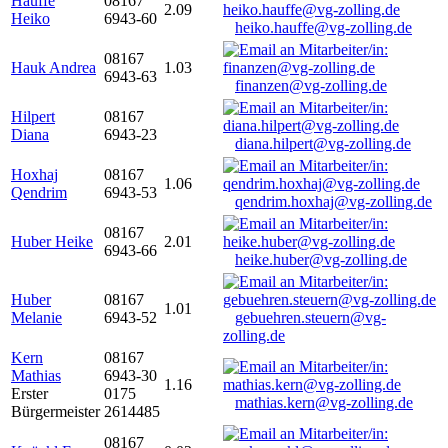
Hauffe
08167
2.09
Heiko
6943-60
heiko.hauffe@vg-zolling.de
08167
Hauk Andrea
1.03
6943-63
finanzen@vg-zolling.de
Hilpert
08167
Diana
6943-23
diana.hilpert@vg-zolling.de
Hoxhaj
08167
1.06
Qendrim
6943-53
qendrim.hoxhaj@vg-zolling.de
08167
Huber Heike
2.01
6943-66
heike.huber@vg-zolling.de
Huber
08167
1.01
Melanie
6943-52
gebuehren.steuern@vg-
zolling.de
Kern
08167
Mathias
6943-30
1.16
Erster
0175
mathias.kern@vg-zolling.de
Bürgermeister
2614485
08167