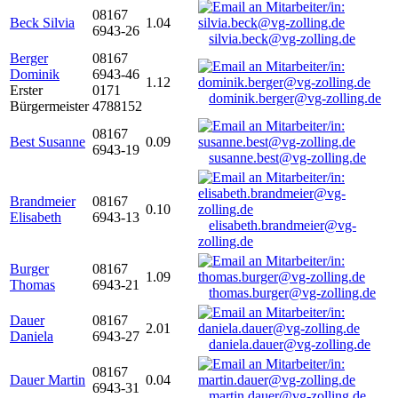
08167
Beck Silvia
1.04
6943-26
silvia.beck@vg-zolling.de
Berger
08167
Dominik
6943-46
1.12
Erster
0171
dominik.berger@vg-zolling.de
Bürgermeister
4788152
08167
Best Susanne
0.09
6943-19
susanne.best@vg-zolling.de
Brandmeier
08167
0.10
Elisabeth
6943-13
elisabeth.brandmeier@vg-
zolling.de
Burger
08167
1.09
Thomas
6943-21
thomas.burger@vg-zolling.de
Dauer
08167
2.01
Daniela
6943-27
daniela.dauer@vg-zolling.de
08167
Dauer Martin
0.04
6943-31
martin.dauer@vg-zolling.de