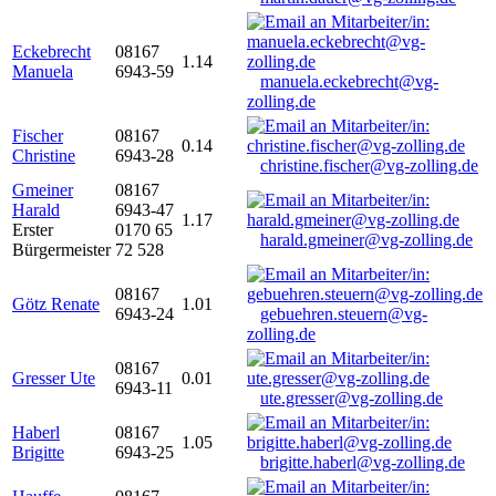
Eckebrecht
08167
1.14
Manuela
6943-59
manuela.eckebrecht@vg-
zolling.de
Fischer
08167
0.14
Christine
6943-28
christine.fischer@vg-zolling.de
Gmeiner
08167
Harald
6943-47
1.17
Erster
0170 65
harald.gmeiner@vg-zolling.de
Bürgermeister
72 528
08167
Götz Renate
1.01
6943-24
gebuehren.steuern@vg-
zolling.de
08167
Gresser Ute
0.01
6943-11
ute.gresser@vg-zolling.de
Haberl
08167
1.05
Brigitte
6943-25
brigitte.haberl@vg-zolling.de