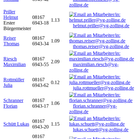
zolling.de
Priller
Helmut
08167
1.13
Erster
6943-18
helmut.priller@vg-zolling.de
Bürgermeister
Reiser
08167
1.09
Thomas
6943-34
thomas.reiser@vg-zolling.de
Riesch
08167
2.09
Maximilian
6943-55
maximilian.riesch@vg-
zolling.de
Rottmüller
08167
0.12
Julia
6943-62
julia.rottmueller@vg-zolling.de
Schranner
08167
1.06
Florian
6943-17
florian.schranner@vg-
zolling.de
08167
Schütt Lukas
1.15
6943-20
lukas.schuett@vg-zolling.de
08167