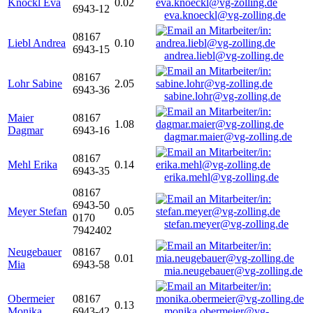
Knöckl Eva
0.02
6943-12
eva.knoeckl@vg-zolling.de
08167
Liebl Andrea
0.10
6943-15
andrea.liebl@vg-zolling.de
08167
Lohr Sabine
2.05
6943-36
sabine.lohr@vg-zolling.de
Maier
08167
1.08
Dagmar
6943-16
dagmar.maier@vg-zolling.de
08167
Mehl Erika
0.14
6943-35
erika.mehl@vg-zolling.de
08167
6943-50
Meyer Stefan
0.05
0170
stefan.meyer@vg-zolling.de
7942402
Neugebauer
08167
0.01
Mia
6943-58
mia.neugebauer@vg-zolling.de
Obermeier
08167
0.13
Monika
6943-42
monika.obermeier@vg-