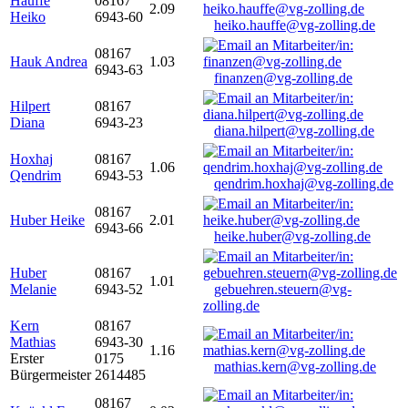
Hauffe
08167
2.09
Heiko
6943-60
heiko.hauffe@vg-zolling.de
08167
Hauk Andrea
1.03
6943-63
finanzen@vg-zolling.de
Hilpert
08167
Diana
6943-23
diana.hilpert@vg-zolling.de
Hoxhaj
08167
1.06
Qendrim
6943-53
qendrim.hoxhaj@vg-zolling.de
08167
Huber Heike
2.01
6943-66
heike.huber@vg-zolling.de
Huber
08167
1.01
Melanie
6943-52
gebuehren.steuern@vg-
zolling.de
Kern
08167
Mathias
6943-30
1.16
Erster
0175
mathias.kern@vg-zolling.de
Bürgermeister
2614485
08167