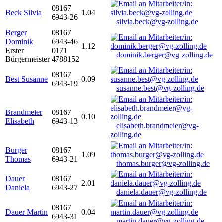
08167
Beck Silvia
1.04
6943-26
silvia.beck@vg-zolling.de
Berger
08167
Dominik
6943-46
1.12
Erster
0171
dominik.berger@vg-zolling.de
Bürgermeister
4788152
08167
Best Susanne
0.09
6943-19
susanne.best@vg-zolling.de
Brandmeier
08167
0.10
Elisabeth
6943-13
elisabeth.brandmeier@vg-
zolling.de
Burger
08167
1.09
Thomas
6943-21
thomas.burger@vg-zolling.de
Dauer
08167
2.01
Daniela
6943-27
daniela.dauer@vg-zolling.de
08167
Dauer Martin
0.04
6943-31
martin.dauer@vg-zolling.de