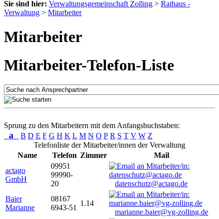
Sie sind hier:
Verwaltungsgemeinschaft Zolling
>
Rathaus -
Verwaltung
>
Mitarbeiter
Mitarbeiter
Mitarbeiter-Telefon-Liste
Sprung zu den Mitarbeitern mit dem Anfangsbuchstaben:
a
B
D
E
F
G
H
K
L
M
N
O
P
R
S
T
V
W
Z
Telefonliste der Mitarbeiter/innen der Verwaltung
Name
Telefon
Zimmer
Mail
09951
actago
99990-
GmbH
20
datenschutz@actago.de
Baier
08167
1.14
Marianne
6943-51
marianne.baier@vg-zolling.de