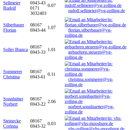
Sellmeier
6943-43
0.07
Rudolf
0171
rudolf.sellmeier@vg-zolling.de
3032403
Silberbauer
08167
1.07
Florian
6943-44
florian.silberbauer@vg-
zolling.de
08167
Soller Bianca
1.01
6943-33
gebuehren.steuern@vg-
zolling.de
Sommerer
08167
0.11
Christina
6943-61
christina.sommerer@vg-
zolling.de
Sonnhütter
08167
2.06
Norbert
6943-22
norbert.sonnhuetter@vg-
zolling.de
Steinecke
08167
0.03
Corinna
6943-32
vhs-zolling@vhs-moosburg.de