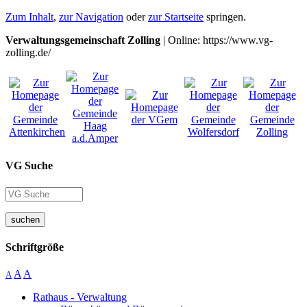
Zum Inhalt
,
zur Navigation
oder
zur Startseite
springen.
Verwaltungsgemeinschaft Zolling
| Online: https://www.vg-
zolling.de/
VG Suche
suchen
Schriftgröße
A
A
A
Rathaus - Verwaltung