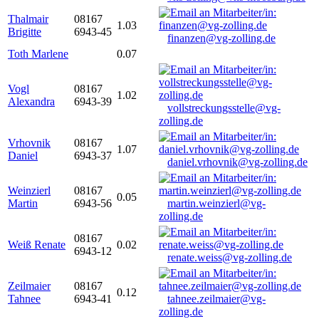
Thalmair
08167
1.03
Brigitte
6943-45
finanzen@vg-zolling.de
Toth Marlene
0.07
Vogl
08167
1.02
Alexandra
6943-39
vollstreckungsstelle@vg-
zolling.de
Vrhovnik
08167
1.07
Daniel
6943-37
daniel.vrhovnik@vg-zolling.de
Weinzierl
08167
0.05
Martin
6943-56
martin.weinzierl@vg-
zolling.de
08167
Weiß Renate
0.02
6943-12
renate.weiss@vg-zolling.de
Zeilmaier
08167
0.12
Tahnee
6943-41
tahnee.zeilmaier@vg-
zolling.de