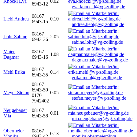
Knöckl Eva
0.02
6943-12
eva.knoeckl@vg-zolling.de
08167
Liebl Andrea
0.10
6943-15
andrea.liebl@vg-zolling.de
08167
Lohr Sabine
2.05
6943-36
sabine.lohr@vg-zolling.de
Maier
08167
1.08
Dagmar
6943-16
dagmar.maier@vg-zolling.de
08167
Mehl Erika
0.14
6943-35
erika.mehl@vg-zolling.de
08167
6943-50
Meyer Stefan
0.05
0170
stefan.meyer@vg-zolling.de
7942402
Neugebauer
08167
0.01
Mia
6943-58
mia.neugebauer@vg-zolling.de
Obermeier
08167
0.13
Monika
6943-42
monika.obermeier@vg-