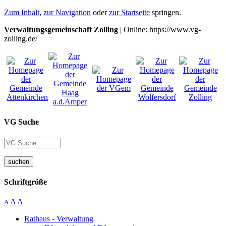
Zum Inhalt
,
zur Navigation
oder
zur Startseite
springen.
Verwaltungsgemeinschaft Zolling
| Online: https://www.vg-
zolling.de/
VG Suche
suchen
Schriftgröße
A
A
A
Rathaus - Verwaltung