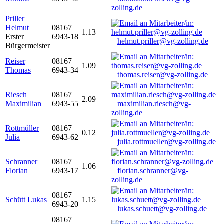
zolling.de
Priller
Helmut
08167
1.13
Erster
6943-18
helmut.priller@vg-zolling.de
Bürgermeister
Reiser
08167
1.09
Thomas
6943-34
thomas.reiser@vg-zolling.de
Riesch
08167
2.09
Maximilian
6943-55
maximilian.riesch@vg-
zolling.de
Rottmüller
08167
0.12
Julia
6943-62
julia.rottmueller@vg-zolling.de
Schranner
08167
1.06
Florian
6943-17
florian.schranner@vg-
zolling.de
08167
Schütt Lukas
1.15
6943-20
lukas.schuett@vg-zolling.de
08167