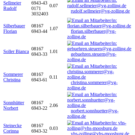
Sellmeier
6943-43
0.07
Rudolf
0171
rudolf.sellmeier@vg-zolling.de
3032403
Silberbauer
08167
1.07
Florian
6943-44
florian.silberbauer@vg-
zolling.de
08167
Soller Bianca
1.01
6943-33
gebuehren.steuern@vg-
zolling.de
Sommerer
08167
0.11
Christina
6943-61
christina.sommerer@vg-
zolling.de
Sonnhütter
08167
2.06
Norbert
6943-22
norbert.sonnhuetter@vg-
zolling.de
Steinecke
08167
0.03
Corinna
6943-32
vhs-zolling@vhs-moosburg.de