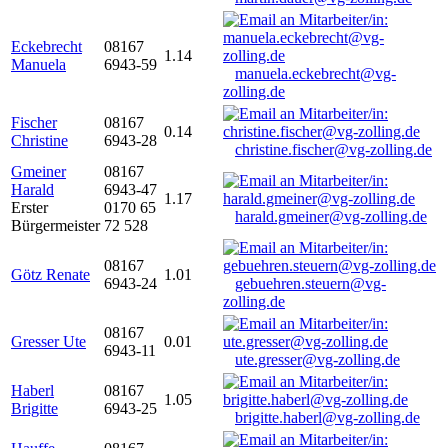
Eckebrecht
08167
1.14
Manuela
6943-59
manuela.eckebrecht@vg-
zolling.de
Fischer
08167
0.14
Christine
6943-28
christine.fischer@vg-zolling.de
Gmeiner
08167
Harald
6943-47
1.17
Erster
0170 65
harald.gmeiner@vg-zolling.de
Bürgermeister
72 528
08167
Götz Renate
1.01
6943-24
gebuehren.steuern@vg-
zolling.de
08167
Gresser Ute
0.01
6943-11
ute.gresser@vg-zolling.de
Haberl
08167
1.05
Brigitte
6943-25
brigitte.haberl@vg-zolling.de