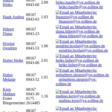
Hauffe
08167
2.09
Heiko
6943-60
heiko.hauffe@vg-zolling.de
08167
Hauk Andrea
1.03
6943-63
finanzen@vg-zolling.de
Hilpert
08167
Diana
6943-23
diana.hilpert@vg-zolling.de
Hoxhaj
08167
1.06
Qendrim
6943-53
qendrim.hoxhaj@vg-zolling.de
08167
Huber Heike
2.01
6943-66
heike.huber@vg-zolling.de
Huber
08167
1.01
Melanie
6943-52
gebuehren.steuern@vg-
zolling.de
Kern
08167
Mathias
6943-30
1.16
Erster
0175
mathias.kern@vg-zolling.de
Bürgermeister
2614485
08167