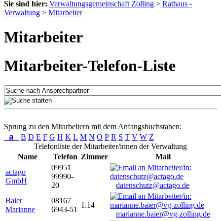
Sie sind hier:
Verwaltungsgemeinschaft Zolling
>
Rathaus -
Verwaltung
>
Mitarbeiter
Mitarbeiter
Mitarbeiter-Telefon-Liste
Sprung zu den Mitarbeitern mit dem Anfangsbuchstaben:
a
B
D
E
F
G
H
K
L
M
N
O
P
R
S
T
V
W
Z
Telefonliste der Mitarbeiter/innen der Verwaltung
Name
Telefon
Zimmer
Mail
09951
actago
99990-
GmbH
20
datenschutz@actago.de
Baier
08167
1.14
Marianne
6943-51
marianne.baier@vg-zolling.de