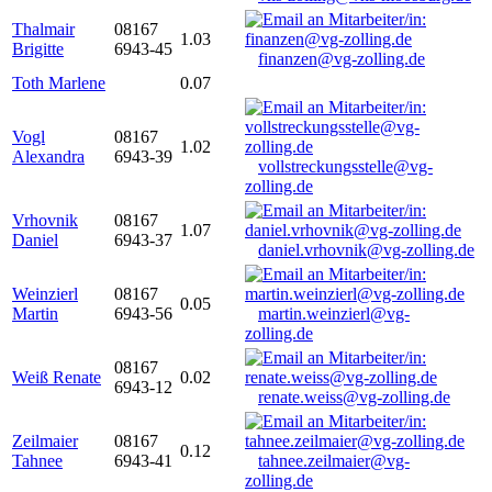
Thalmair
08167
1.03
Brigitte
6943-45
finanzen@vg-zolling.de
Toth Marlene
0.07
Vogl
08167
1.02
Alexandra
6943-39
vollstreckungsstelle@vg-
zolling.de
Vrhovnik
08167
1.07
Daniel
6943-37
daniel.vrhovnik@vg-zolling.de
Weinzierl
08167
0.05
Martin
6943-56
martin.weinzierl@vg-
zolling.de
08167
Weiß Renate
0.02
6943-12
renate.weiss@vg-zolling.de
Zeilmaier
08167
0.12
Tahnee
6943-41
tahnee.zeilmaier@vg-
zolling.de