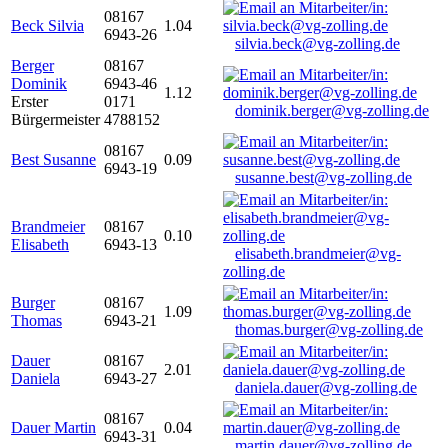
08167
Beck Silvia
1.04
6943-26
silvia.beck@vg-zolling.de
Berger
08167
Dominik
6943-46
1.12
Erster
0171
dominik.berger@vg-zolling.de
Bürgermeister
4788152
08167
Best Susanne
0.09
6943-19
susanne.best@vg-zolling.de
Brandmeier
08167
0.10
Elisabeth
6943-13
elisabeth.brandmeier@vg-
zolling.de
Burger
08167
1.09
Thomas
6943-21
thomas.burger@vg-zolling.de
Dauer
08167
2.01
Daniela
6943-27
daniela.dauer@vg-zolling.de
08167
Dauer Martin
0.04
6943-31
martin.dauer@vg-zolling.de