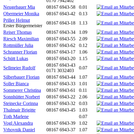
0170 7942402
Neugebauer Mia
08167 6943-58
0.01
Obermeier Monika
08167 6943-42
0.13
Priller Helmut
08167 6943-18
1.13
Erster Bürgermeister
Reiser Thomas
08167 6943-34
1.09
Riesch Maximilian
08167 6943-55
2.09
Rottmüller Julia
08167 6943-62
0.12
Schranner Florian
08167 6943-17
1.06
Schütt Lukas
08167 6943-20
1.15
08167 6943-43
Sellmeier Rudolf
0.07
0171 3032403
Silberbauer Florian
08167 6943-44
1.07
Soller Bianca
08167 6943-33
1.01
Sommerer Christina
08167 6943-61
0.11
Sonnhütter Norbert
08167 6943-22
2.06
Steinecke Corinna
08167 6943-32
0.03
Thalmair Brigitte
08167 6943-45
1.03
Toth Marlene
0.07
Vogl Alexandra
08167 6943-39
1.02
Vrhovnik Daniel
08167 6943-37
1.07