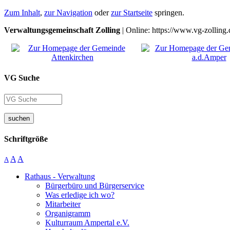
Zum Inhalt
,
zur Navigation
oder
zur Startseite
springen.
Verwaltungsgemeinschaft Zolling
| Online: https://www.vg-zolling.
VG Suche
suchen
Schriftgröße
A
A
A
Rathaus - Verwaltung
Bürgerbüro und Bürgerservice
Was erledige ich wo?
Mitarbeiter
Organigramm
Kulturraum Ampertal e.V.