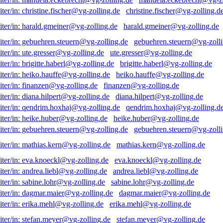
christine.fischer@vg-zolling.d
harald.gmeiner@vg-zolling.de
gebuehren.steuern@vg-zolli
ute.gresser@vg-zolling.de
brigitte.haberl@vg-zolling.de
heiko.hauffe@vg-zolling.de
finanzen@vg-zolling.de
diana.hilpert@vg-zolling.de
qendrim.hoxhaj@vg-zolling.d
heike.huber@vg-zolling.de
gebuehren.steuern@vg-zolli
mathias.kern@vg-zolling.de
eva.knoeckl@vg-zolling.de
andrea.liebl@vg-zolling.de
sabine.lohr@vg-zolling.de
dagmar.maier@vg-zolling.de
erika.mehl@vg-zolling.de
stefan.meyer@vg-zolling.de