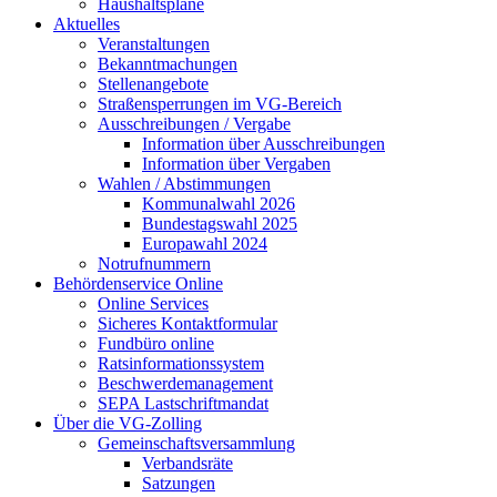
Haushaltspläne
Aktuelles
Veranstaltungen
Bekanntmachungen
Stellenangebote
Straßensperrungen im VG-Bereich
Ausschreibungen / Vergabe
Information über Ausschreibungen
Information über Vergaben
Wahlen / Abstimmungen
Kommunalwahl 2026
Bundestagswahl 2025
Europawahl 2024
Notrufnummern
Behördenservice Online
Online Services
Sicheres Kontaktformular
Fundbüro online
Ratsinformationssystem
Beschwerdemanagement
SEPA Lastschriftmandat
Über die VG-Zolling
Gemeinschaftsversammlung
Verbandsräte
Satzungen