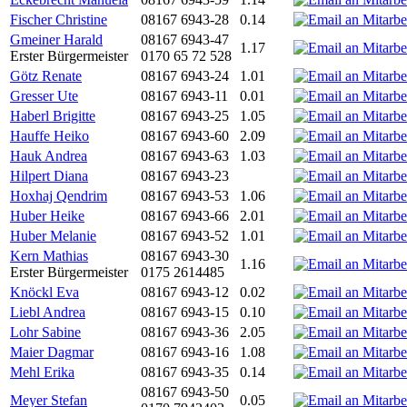
Fischer Christine
08167 6943-28
0.14
Gmeiner Harald
08167 6943-47
1.17
Erster Bürgermeister
0170 65 72 528
Götz Renate
08167 6943-24
1.01
Gresser Ute
08167 6943-11
0.01
Haberl Brigitte
08167 6943-25
1.05
Hauffe Heiko
08167 6943-60
2.09
Hauk Andrea
08167 6943-63
1.03
Hilpert Diana
08167 6943-23
Hoxhaj Qendrim
08167 6943-53
1.06
Huber Heike
08167 6943-66
2.01
Huber Melanie
08167 6943-52
1.01
Kern Mathias
08167 6943-30
1.16
Erster Bürgermeister
0175 2614485
Knöckl Eva
08167 6943-12
0.02
Liebl Andrea
08167 6943-15
0.10
Lohr Sabine
08167 6943-36
2.05
Maier Dagmar
08167 6943-16
1.08
Mehl Erika
08167 6943-35
0.14
08167 6943-50
Meyer Stefan
0.05