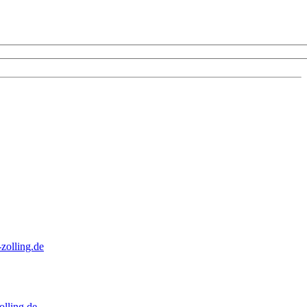
zolling.de
lling.de