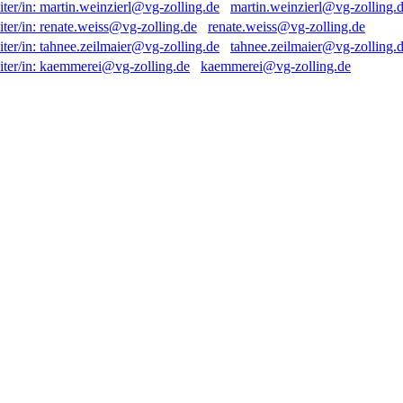
martin.weinzierl@vg-zolling.
renate.weiss@vg-zolling.de
tahnee.zeilmaier@vg-zolling.
kaemmerei@vg-zolling.de