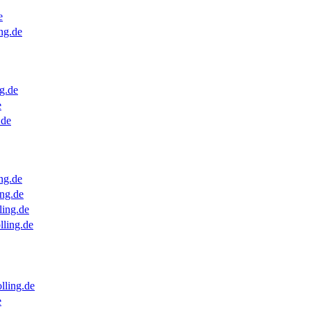
e
ng.de
g.de
e
.de
ng.de
ng.de
ling.de
lling.de
lling.de
e