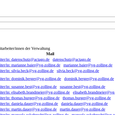
itarbeiter/innen der Verwaltung
Mail
datenschutz@actago.de
marianne.baier@vg-zolling.de
silvia.beck@vg-zolling.de
dominik.berger@vg-zolling.de
susanne.best@vg-zolling.de
elisabeth.brandmeier@vg-
thomas.burger@vg-zolling.de
daniela.dauer@vg-zolling.de
martin.dauer@vg-zolling.de
manuela.eckebrecht@vg-zo