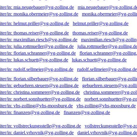
mia.neugebauer@vg-zolling.d
monika.obermeier@vg-zolli
helmut.priller@vg-zolling.de
thomas.reiser@vg-zolling.de
maximilian.riesch@vg-zollin
julia.rottmueller@vg-zolling.d
florian.schranner@vg-zolling
lukas.schuett@vg-zolling.de
rudolf.sellmeier@vg-zolling.de
florian.silberbauer@vg-zolli
gebuehren.steuern@vg-zolli
christina.sommerer@vg-zol
norbert.sonnhuetter@vg-zo
vhs-zolling@vhs-moosburg.de
finanzen@vg-zolling.de
vollstreckungsstelle@vg-zo
daniel.vrhovnik@vg-zolling.d