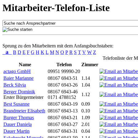
Mitarbeiter-Telefon-Liste
Sprung zu den Mitarbeitern mit dem Anfangsbuchstaben:
a
B
D
E
F
G
H
K
L
M
N
O
P
R
S
T
V
W
Z
Telefonliste der M
Name
Telefon
Zimmer
actago GmbH
09951 99990-20
Baier Marianne
08167 6943-51
1.14
Beck Silvia
08167 6943-26
1.04
Berger Dominik
08167 6943-46
1.12
Erster Bürgermeister
0171 4788152
Best Susanne
08167 6943-19
0.09
Brandmeier Elisabeth
08167 6943-13
0.10
Burger Thomas
08167 6943-21
1.09
Dauer Daniela
08167 6943-27
2.01
Dauer Martin
08167 6943-31
0.04
Eckebrecht Manuela
08167 6943-59
1.14