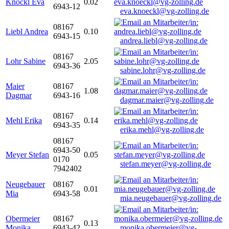
Knöckl Eva
0.02
6943-12
eva.knoeckl@vg-zolling.de
08167
Liebl Andrea
0.10
6943-15
andrea.liebl@vg-zolling.de
08167
Lohr Sabine
2.05
6943-36
sabine.lohr@vg-zolling.de
Maier
08167
1.08
Dagmar
6943-16
dagmar.maier@vg-zolling.de
08167
Mehl Erika
0.14
6943-35
erika.mehl@vg-zolling.de
08167
6943-50
Meyer Stefan
0.05
0170
stefan.meyer@vg-zolling.de
7942402
Neugebauer
08167
0.01
Mia
6943-58
mia.neugebauer@vg-zolling.de
Obermeier
08167
0.13
Monika
6943-42
monika.obermeier@vg-