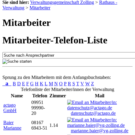
Sie sind hier:
Verwaltungsgemeinschaft Zolling
>
Rathaus -
Verwaltung
>
Mitarbeiter
Mitarbeiter
Mitarbeiter-Telefon-Liste
Sprung zu den Mitarbeitern mit dem Anfangsbuchstaben:
a
B
D
E
F
G
H
K
L
M
N
O
P
R
S
T
V
W
Z
Telefonliste der Mitarbeiter/innen der Verwaltung
Name
Telefon
Zimmer
Mail
09951
actago
99990-
GmbH
20
datenschutz@actago.de
Baier
08167
1.14
Marianne
6943-51
marianne.baier@vg-zolling.de