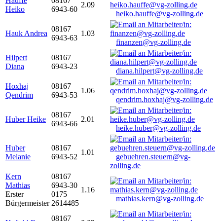
Hauffe
08167
2.09
Heiko
6943-60
heiko.hauffe@vg-zolling.de
08167
Hauk Andrea
1.03
6943-63
finanzen@vg-zolling.de
Hilpert
08167
Diana
6943-23
diana.hilpert@vg-zolling.de
Hoxhaj
08167
1.06
Qendrim
6943-53
qendrim.hoxhaj@vg-zolling.de
08167
Huber Heike
2.01
6943-66
heike.huber@vg-zolling.de
Huber
08167
1.01
Melanie
6943-52
gebuehren.steuern@vg-
zolling.de
Kern
08167
Mathias
6943-30
1.16
Erster
0175
mathias.kern@vg-zolling.de
Bürgermeister
2614485
08167