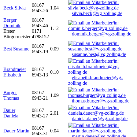
08167
Beck Silvia
1.04
6943-26
silvia.beck@vg-zolling.de
Berger
08167
Dominik
6943-46
1.12
Erster
0171
dominik.berger@vg-zolling.de
Bürgermeister
4788152
08167
Best Susanne
0.09
6943-19
susanne.best@vg-zolling.de
Brandmeier
08167
0.10
Elisabeth
6943-13
elisabeth.brandmeier@vg-
zolling.de
Burger
08167
1.09
Thomas
6943-21
thomas.burger@vg-zolling.de
Dauer
08167
2.01
Daniela
6943-27
daniela.dauer@vg-zolling.de
08167
Dauer Martin
0.04
6943-31
martin.dauer@vg-zolling.de