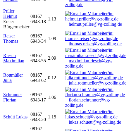
zolling.de
Priller
Helmut
08167
1.13
Erster
6943-18
helmut.priller@vg-zolling.de
Bürgermeister
Reiser
08167
1.09
Thomas
6943-34
thomas.reiser@vg-zolling.de
Riesch
08167
2.09
Maximilian
6943-55
maximilian.riesch@vg-
zolling.de
Rottmüller
08167
0.12
Julia
6943-62
julia.rottmueller@vg-zolling.de
Schranner
08167
1.06
Florian
6943-17
florian.schranner@vg-
zolling.de
08167
Schütt Lukas
1.15
6943-20
lukas.schuett@vg-zolling.de
08167