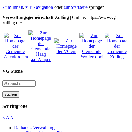
Zum Inhalt
,
zur Navigation
oder
zur Startseite
springen.
Verwaltungsgemeinschaft Zolling
| Online: https://www.vg-
zolling.de/
VG Suche
suchen
Schriftgröße
A
A
A
Rathaus - Verwaltung