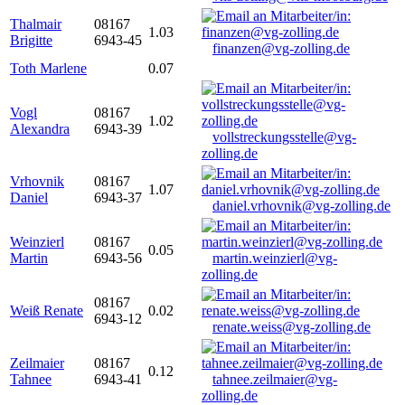
Thalmair
08167
1.03
Brigitte
6943-45
finanzen@vg-zolling.de
Toth Marlene
0.07
Vogl
08167
1.02
Alexandra
6943-39
vollstreckungsstelle@vg-
zolling.de
Vrhovnik
08167
1.07
Daniel
6943-37
daniel.vrhovnik@vg-zolling.de
Weinzierl
08167
0.05
Martin
6943-56
martin.weinzierl@vg-
zolling.de
08167
Weiß Renate
0.02
6943-12
renate.weiss@vg-zolling.de
Zeilmaier
08167
0.12
Tahnee
6943-41
tahnee.zeilmaier@vg-
zolling.de