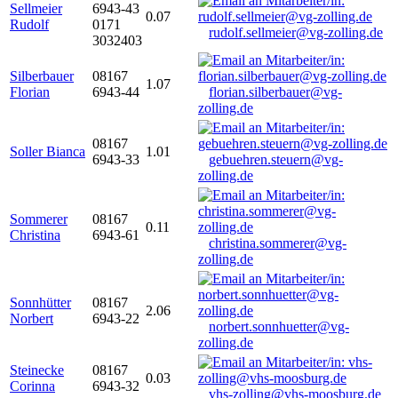
Sellmeier
6943-43
0.07
Rudolf
0171
rudolf.sellmeier@vg-zolling.de
3032403
Silberbauer
08167
1.07
Florian
6943-44
florian.silberbauer@vg-
zolling.de
08167
Soller Bianca
1.01
6943-33
gebuehren.steuern@vg-
zolling.de
Sommerer
08167
0.11
Christina
6943-61
christina.sommerer@vg-
zolling.de
Sonnhütter
08167
2.06
Norbert
6943-22
norbert.sonnhuetter@vg-
zolling.de
Steinecke
08167
0.03
Corinna
6943-32
vhs-zolling@vhs-moosburg.de