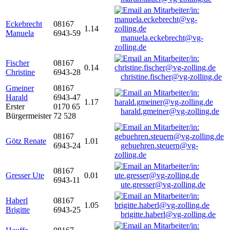
Eckebrecht
08167
1.14
Manuela
6943-59
manuela.eckebrecht@vg-
zolling.de
Fischer
08167
0.14
Christine
6943-28
christine.fischer@vg-zolling.de
Gmeiner
08167
Harald
6943-47
1.17
Erster
0170 65
harald.gmeiner@vg-zolling.de
Bürgermeister
72 528
08167
Götz Renate
1.01
6943-24
gebuehren.steuern@vg-
zolling.de
08167
Gresser Ute
0.01
6943-11
ute.gresser@vg-zolling.de
Haberl
08167
1.05
Brigitte
6943-25
brigitte.haberl@vg-zolling.de